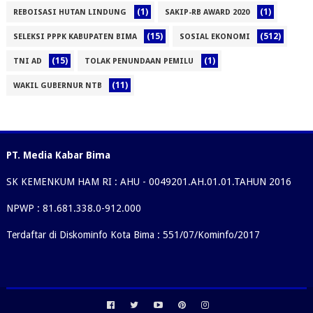
(1)
(1)
REBOISASI HUTAN LINDUNG
SAKIP-RB AWARD 2020
(15)
(512)
SELEKSI PPPK KABUPATEN BIMA
SOSIAL EKONOMI
(15)
(1)
TNI AD
TOLAK PENUNDAAN PEMILU
(11)
WAKIL GUBERNUR NTB
PT. Media Kabar Bima
SK KEMENKUM HAM RI : AHU - 0049201.AH.01.01.TAHUN 2016
NPWP : 81.681.338.0-912.000
Terdaftar di Diskominfo Kota Bima : 551/07/Kominfo/2017