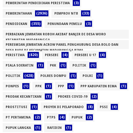
(3)
PEMERINTAH PENDIDIKAN PERISTIWA
(2936)
(33)
PEMERINTAHAN
PEMPROV NTB
(355)
(3)
PENDIDIKAN
PENUNDAAN PEMILU
PERBAIKAN JEMBATAN ROBOH AKIBAT BANJIR DI DESA WORO
KECAMATAN MADAPANGGA
PERESMIAN JEMBATAN ACROW PANEL PENGHUBUNG DESA BOLO DAN
(1)
DESA RADE DI KECAMATAN MADAPANGGA BIMA
(820)
(4)
(4)
PERISTIWA
PERSEBI
PERSEBI U 17
(1)
(1)
(1)
(1)
PIALA SOERATIN
PKK
PO;ITIK
(428)
(1)
(1)
POLITIK
POLRES DOMPU
POLRI
(1)
(1)
(1)
(1)
PONPES
PPK
PPP
PPP KABUPATEN BIMA
(1)
(2)
PRODAK KECANTIKAN
PROKES COVID-19
(1)
(8)
(4)
PROSTITUSI
PROYEK DI PELAPORADO
PSSI
(2)
(4)
(2)
PT PERTAMINA
PTPS
PUPUK
(1)
(1)
PUPUK LANGKA
RAFIDIN