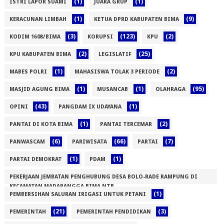
(1)
(1)
ISTRI LAPOR SUAMI
JUARA GRUP
(1)
(9)
KERACUNAN LIMBAH
KETUA DPRD KABUPATEN BIMA
(3)
(123)
(2)
KODIM 1608/BIMA
KORUPSI
KPU
(2)
(25)
KPU KABUPATEN BIMA
LEGISLATIF
(1)
(2)
MABES POLRI
MAHASISWA TOLAK 3 PERIODE
(1)
(1)
(95)
MASJID AGUNG BIMA
MUSANCAB
OLAHRAGA
(43)
(1)
OPINI
PANGDAM IX UDAYANA
(1)
(2)
PANTAI DI KOTA BIMA
PANTAI TERCEMAR
(6)
(66)
(7)
PANWASCAM
PARIWISATA
PARTAI
(1)
(1)
PARTAI DEMOKRAT
PDAM
PEKERJAAN JEMBATAN PENGHUBUNG DESA BOLO-RADE RAMPUNG DI
KECAMATAN MADAPANGGA BIMA NTB
(1)
PEMBERSIHAN SALURAN IRIGASI UNTUK PETANI
(1)
(21)
(3)
PEMERINTAH
PEMERINTAH PENDIDIKAN