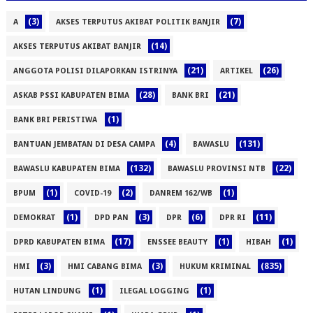
(3)
(7)
A
AKSES TERPUTUS AKIBAT POLITIK BANJIR
(14)
AKSES TERPUTUS AKIBAT BANJIR
(21)
(26)
ANGGOTA POLISI DILAPORKAN ISTRINYA
ARTIKEL
(28)
(21)
ASKAB PSSI KABUPATEN BIMA
BANK BRI
(1)
BANK BRI PERISTIWA
(4)
(131)
BANTUAN JEMBATAN DI DESA CAMPA
BAWASLU
(132)
(22)
BAWASLU KABUPATEN BIMA
BAWASLU PROVINSI NTB
(1)
(2)
(1)
BPUM
COVID-19
DANREM 162/WB
(1)
(3)
(6)
(11)
DEMOKRAT
DPD PAN
DPR
DPR RI
(17)
(1)
(1)
DPRD KABUPATEN BIMA
ENSSEE BEAUTY
HIBAH
(3)
(3)
(835)
HMI
HMI CABANG BIMA
HUKUM KRIMINAL
(1)
(1)
HUTAN LINDUNG
ILEGAL LOGGING