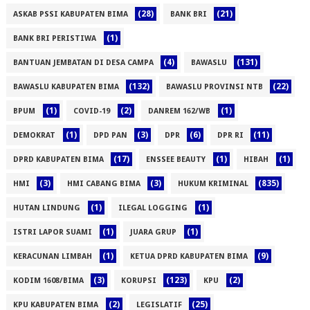
(28)
(21)
ASKAB PSSI KABUPATEN BIMA
BANK BRI
(1)
BANK BRI PERISTIWA
(4)
(131)
BANTUAN JEMBATAN DI DESA CAMPA
BAWASLU
(132)
(22)
BAWASLU KABUPATEN BIMA
BAWASLU PROVINSI NTB
(1)
(2)
(1)
BPUM
COVID-19
DANREM 162/WB
(1)
(3)
(6)
(11)
DEMOKRAT
DPD PAN
DPR
DPR RI
(17)
(1)
(1)
DPRD KABUPATEN BIMA
ENSSEE BEAUTY
HIBAH
(3)
(3)
(835)
HMI
HMI CABANG BIMA
HUKUM KRIMINAL
(1)
(1)
HUTAN LINDUNG
ILEGAL LOGGING
(1)
(1)
ISTRI LAPOR SUAMI
JUARA GRUP
(1)
(9)
KERACUNAN LIMBAH
KETUA DPRD KABUPATEN BIMA
(3)
(123)
(2)
KODIM 1608/BIMA
KORUPSI
KPU
(2)
(25)
KPU KABUPATEN BIMA
LEGISLATIF