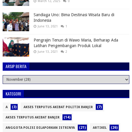
March 12, 2025
0
Sandiaga Uno: Bima Destinasi Wisata Baru di
Indonesia
June 13, 2021
1
Pengrajin Tenun di Wawo Maria, Berharap Ada
Latihan Pengembangan Produk Lokal
June 13, 2021
2
ARSIP BERITA
KATEGORI
(3)
(7)
A
AKSES TERPUTUS AKIBAT POLITIK BANJIR
(14)
AKSES TERPUTUS AKIBAT BANJIR
(21)
(26)
ANGGOTA POLISI DILAPORKAN ISTRINYA
ARTIKEL