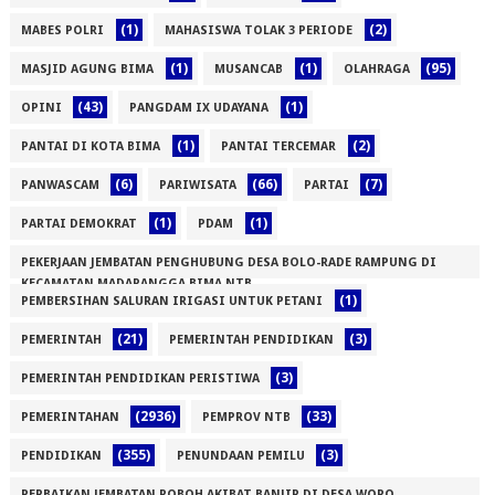
(1)
(2)
MABES POLRI
MAHASISWA TOLAK 3 PERIODE
(1)
(1)
(95)
MASJID AGUNG BIMA
MUSANCAB
OLAHRAGA
(43)
(1)
OPINI
PANGDAM IX UDAYANA
(1)
(2)
PANTAI DI KOTA BIMA
PANTAI TERCEMAR
(6)
(66)
(7)
PANWASCAM
PARIWISATA
PARTAI
(1)
(1)
PARTAI DEMOKRAT
PDAM
PEKERJAAN JEMBATAN PENGHUBUNG DESA BOLO-RADE RAMPUNG DI
KECAMATAN MADAPANGGA BIMA NTB
(1)
PEMBERSIHAN SALURAN IRIGASI UNTUK PETANI
(1)
(21)
(3)
PEMERINTAH
PEMERINTAH PENDIDIKAN
(3)
PEMERINTAH PENDIDIKAN PERISTIWA
(2936)
(33)
PEMERINTAHAN
PEMPROV NTB
(355)
(3)
PENDIDIKAN
PENUNDAAN PEMILU
PERBAIKAN JEMBATAN ROBOH AKIBAT BANJIR DI DESA WORO