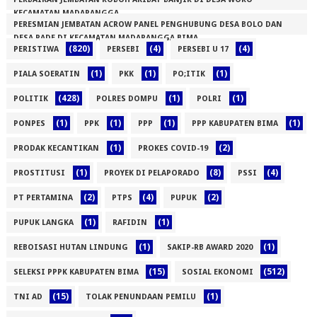
KECAMATAN MADAPANGGA
PERESMIAN JEMBATAN ACROW PANEL PENGHUBUNG DESA BOLO DAN
(1)
DESA RADE DI KECAMATAN MADAPANGGA BIMA
(820)
(4)
(4)
PERISTIWA
PERSEBI
PERSEBI U 17
(1)
(1)
(1)
(1)
PIALA SOERATIN
PKK
PO;ITIK
(428)
(1)
(1)
POLITIK
POLRES DOMPU
POLRI
(1)
(1)
(1)
(1)
PONPES
PPK
PPP
PPP KABUPATEN BIMA
(1)
(2)
PRODAK KECANTIKAN
PROKES COVID-19
(1)
(8)
(4)
PROSTITUSI
PROYEK DI PELAPORADO
PSSI
(2)
(4)
(2)
PT PERTAMINA
PTPS
PUPUK
(1)
(1)
PUPUK LANGKA
RAFIDIN
(1)
(1)
REBOISASI HUTAN LINDUNG
SAKIP-RB AWARD 2020
(15)
(512)
SELEKSI PPPK KABUPATEN BIMA
SOSIAL EKONOMI
(15)
(1)
TNI AD
TOLAK PENUNDAAN PEMILU