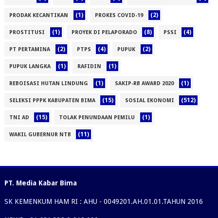
(1)
(2)
PRODAK KECANTIKAN
PROKES COVID-19
(1)
(8)
(4)
PROSTITUSI
PROYEK DI PELAPORADO
PSSI
(2)
(4)
(2)
PT PERTAMINA
PTPS
PUPUK
(1)
(1)
PUPUK LANGKA
RAFIDIN
(1)
(1)
REBOISASI HUTAN LINDUNG
SAKIP-RB AWARD 2020
(15)
(512)
SELEKSI PPPK KABUPATEN BIMA
SOSIAL EKONOMI
(15)
(1)
TNI AD
TOLAK PENUNDAAN PEMILU
(11)
WAKIL GUBERNUR NTB
PT. Media Kabar Bima
SK KEMENKUM HAM RI : AHU - 0049201.AH.01.01.TAHUN 2016