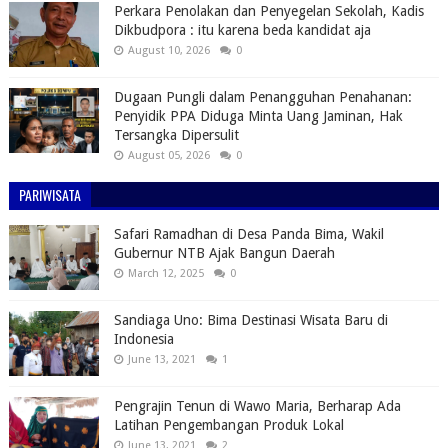
Perkara Penolakan dan Penyegelan Sekolah, Kadis
Dikbudpora : itu karena beda kandidat aja
August 10, 2026
0
Dugaan Pungli dalam Penangguhan Penahanan:
Penyidik PPA Diduga Minta Uang Jaminan, Hak
Tersangka Dipersulit
August 05, 2026
0
PARIWISATA
Safari Ramadhan di Desa Panda Bima, Wakil
Gubernur NTB Ajak Bangun Daerah
March 12, 2025
0
Sandiaga Uno: Bima Destinasi Wisata Baru di
Indonesia
June 13, 2021
1
Pengrajin Tenun di Wawo Maria, Berharap Ada
Latihan Pengembangan Produk Lokal
June 13, 2021
2