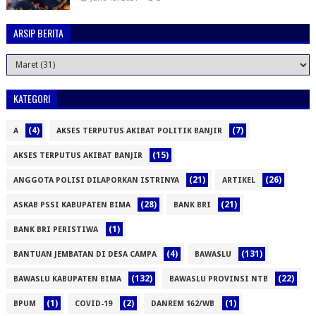
ARSIP BERITA
KATEGORI
(4)
(7)
A
AKSES TERPUTUS AKIBAT POLITIK BANJIR
(15)
AKSES TERPUTUS AKIBAT BANJIR
(21)
(26)
ANGGOTA POLISI DILAPORKAN ISTRINYA
ARTIKEL
(28)
(21)
ASKAB PSSI KABUPATEN BIMA
BANK BRI
(1)
BANK BRI PERISTIWA
(4)
(131)
BANTUAN JEMBATAN DI DESA CAMPA
BAWASLU
(132)
(22)
BAWASLU KABUPATEN BIMA
BAWASLU PROVINSI NTB
(1)
(2)
(1)
BPUM
COVID-19
DANREM 162/WB