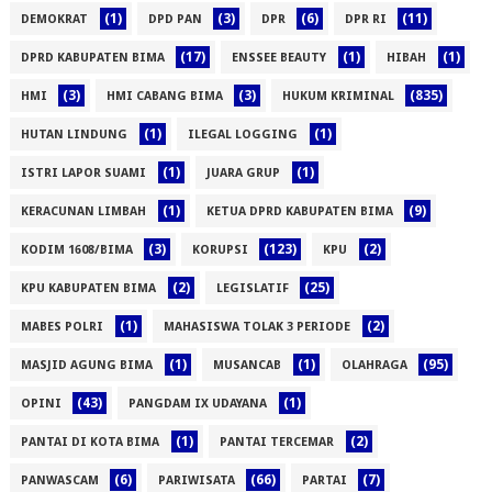
(1)
(3)
(6)
(11)
DEMOKRAT
DPD PAN
DPR
DPR RI
(17)
(1)
(1)
DPRD KABUPATEN BIMA
ENSSEE BEAUTY
HIBAH
(3)
(3)
(835)
HMI
HMI CABANG BIMA
HUKUM KRIMINAL
(1)
(1)
HUTAN LINDUNG
ILEGAL LOGGING
(1)
(1)
ISTRI LAPOR SUAMI
JUARA GRUP
(1)
(9)
KERACUNAN LIMBAH
KETUA DPRD KABUPATEN BIMA
(3)
(123)
(2)
KODIM 1608/BIMA
KORUPSI
KPU
(2)
(25)
KPU KABUPATEN BIMA
LEGISLATIF
(1)
(2)
MABES POLRI
MAHASISWA TOLAK 3 PERIODE
(1)
(1)
(95)
MASJID AGUNG BIMA
MUSANCAB
OLAHRAGA
(43)
(1)
OPINI
PANGDAM IX UDAYANA
(1)
(2)
PANTAI DI KOTA BIMA
PANTAI TERCEMAR
(6)
(66)
(7)
PANWASCAM
PARIWISATA
PARTAI