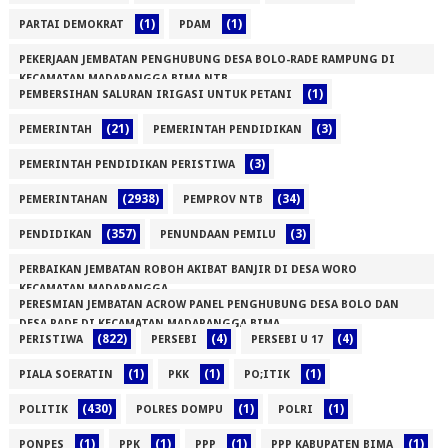
(1)
(1)
PARTAI DEMOKRAT
PDAM
PEKERJAAN JEMBATAN PENGHUBUNG DESA BOLO-RADE RAMPUNG DI
KECAMATAN MADAPANGGA BIMA NTB
(1)
PEMBERSIHAN SALURAN IRIGASI UNTUK PETANI
(1)
(21)
(3)
PEMERINTAH
PEMERINTAH PENDIDIKAN
(3)
PEMERINTAH PENDIDIKAN PERISTIWA
(2938)
(34)
PEMERINTAHAN
PEMPROV NTB
(357)
(3)
PENDIDIKAN
PENUNDAAN PEMILU
PERBAIKAN JEMBATAN ROBOH AKIBAT BANJIR DI DESA WORO
KECAMATAN MADAPANGGA
PERESMIAN JEMBATAN ACROW PANEL PENGHUBUNG DESA BOLO DAN
(1)
DESA RADE DI KECAMATAN MADAPANGGA BIMA
(822)
(4)
(4)
PERISTIWA
PERSEBI
PERSEBI U 17
(1)
(1)
(1)
(1)
PIALA SOERATIN
PKK
PO;ITIK
(430)
(1)
(1)
POLITIK
POLRES DOMPU
POLRI
(1)
(1)
(1)
(1)
PONPES
PPK
PPP
PPP KABUPATEN BIMA