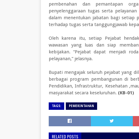
pembenahan dan pemantapan organ
penyelenggaraan tugas serta pelayana
dalam menentukan jabatan bagi setiap 
terhadap tugas serta tanggungjawab kepa
Oleh karena itu, setiap Pejabat hend
wawasan yang luas dan siap memban
kebijakan. “Pejabat dapat menjadi ro
pelayanan,” jelasnya.
Bupati mengajak seluruh pejabat yang d
berbagai program pembangunan di berba
Pendidikan, Infrastruktur, Kesehatan ,m
masyarakat secara keseluruhan.
(KB-01)
TAGS:
PEMERINTAHAN
RELATED POSTS