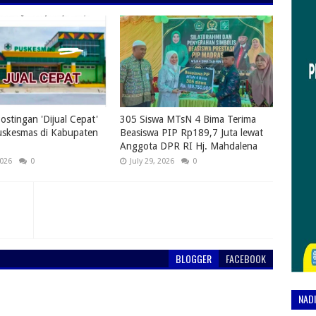
ostingan 'Dijual Cepat'
305 Siswa MTsN 4 Bima Terima
uskesmas di Kabupaten
Beasiswa PIP Rp189,7 Juta lewat
Anggota DPR RI Hj. Mahdalena
2026
0
July 29, 2026
0
BLOGGER
FACEBOOK
NAD