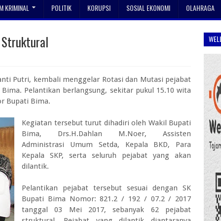
 KRIMINAL
POLITIK
KORUPSI
SOSIAL EKONOMI
OLAHRAGA
 Struktural
WEL
ti Putri, kembali menggelar Rotasi dan Mutasi pejabat
Bima. Pelantikan berlangsung, sekitar pukul 15.10 wita
or Bupati Bima.
Kegiatan tersebut turut dihadiri oleh Wakil Bupati
Bima, Drs.H.Dahlan M.Noer, Assisten
Administrasi Umum Setda, Kepala BKD, Para
Kepala SKP, serta seluruh pejabat yang akan
dilantik.
Pelantikan pejabat tersebut sesuai dengan SK
Bupati Bima Nomor: 821.2 / 192 / 07.2 / 2017
tanggal 03 Mei 2017, sebanyak 62 pejabat
struktural. Pejabat yang dilantik diantaranya