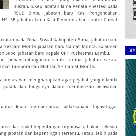
Busran. S.Kep jabatan lama Penata Anestesi pada
RSUD Bima, jabatan baru Kasi Pengendalian
 HS. SE jabatan lama Kasi Pemerintahan kantor Camat
rakatan pada Dinas Sosial Kabupaten Bima, jabatan baru
ma Sekcam Monta jabatan baru Camat Monta. Sulaiman
GEM
an Sape, jabatan baru Kepala UPT Puskesmas Lambu.
kukan penandantanganan serah terima jabatan secara
h Camat Tambora dan Muhtar, SH Camat Monta.
dalam arahan mengharapkan agar pejabat yang dilantik
s pokok dan fungsinya dalam memberikan pelayanan
n untuk lebih memperlancar pelaksanaan tugas-tugas
tama dari sudut kepentingan organisasi, bukan sekedar
ang jabatan dan kepentingan tertentu. Tetapi lebih pada