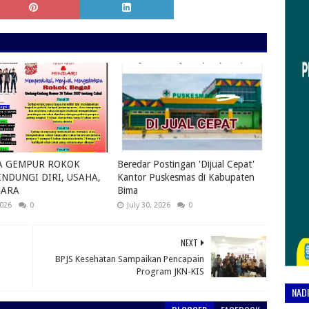
A GEMPUR ROKOK
Beredar Postingan 'Dijual Cepat'
INDUNGI DIRI, USAHA,
Kantor Puskesmas di Kabupaten
GARA
Bima
2026
0
July 30, 2026
0
NEXT
BPJS Kesehatan Sampaikan Pencapain
Program JKN-KIS
NAD