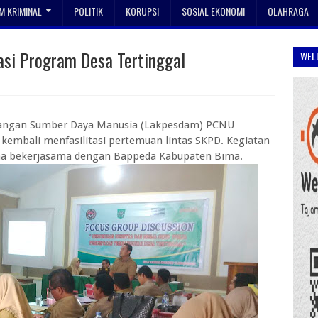
 KRIMINAL
POLITIK
KORUPSI
SOSIAL EKONOMI
OLAHRAGA
asi Program Desa Tertinggal
WEL
angan Sumber Daya Manusia (Lakpesdam) PCNU
 kembali menfasilitasi pertemuan lintas SKPD. Kegiatan
ima bekerjasama dengan Bappeda Kabupaten Bima.