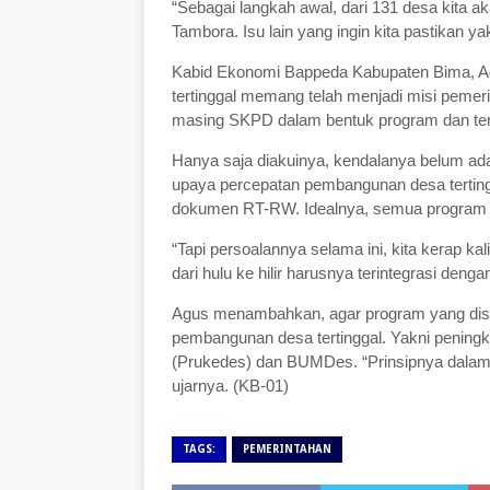
“Sebagai langkah awal, dari 131 desa kita
Tambora. Isu lain yang ingin kita pastikan
Kabid Ekonomi Bappeda Kabupaten Bima, A
tertinggal memang telah menjadi misi pemeri
masing SKPD dalam bentuk program dan teri
Hanya saja diakuinya, kendalanya belum a
upaya percepatan pembangunan desa tertin
dokumen RT-RW. Idealnya, semua program
“Tapi persoalannya selama ini, kita kerap ka
dari hulu ke hilir harusnya terintegrasi deng
Agus menambahkan, agar program yang disusu
pembangunan desa tertinggal. Yakni penin
(Prukedes) dan BUMDes. “Prinsipnya dalam m
ujarnya. (KB-01)
TAGS:
PEMERINTAHAN