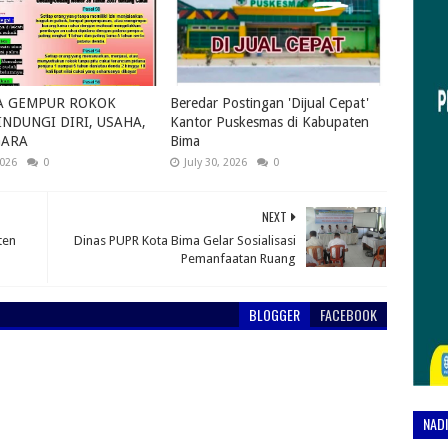
A GEMPUR ROKOK
Beredar Postingan 'Dijual Cepat'
INDUNGI DIRI, USAHA,
Kantor Puskesmas di Kabupaten
GARA
Bima
2026
0
July 30, 2026
0
NEXT
ten
Dinas PUPR Kota Bima Gelar Sosialisasi
Pemanfaatan Ruang
BLOGGER
FACEBOOK
NAD