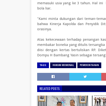
memasuki usia yang ke 3 tahun. Hal ini ha
bola liar.
"Kami minta dukungan dari teman-teman
bahwa Kinerja Kapolda dan Penyidik Dit
orasinya.
Atas kekecewaan terhadap penangan kas
membakar boneka yang ditulis tersangk
diisi dengan kertas bertuliskan RP. Dik
Dompu H Bambang Yasin sebagai tersang
TAGS:
HUKUM KRIMINAL
PEMERINTAHAN
RELATED POSTS