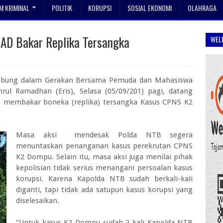
 KRIMINAL
POLITIK
KORUPSI
SOSIAL EKONOMI
OLAHRAGA
D Bakar Replika Tersangka
WEL
abung dalam Gerakan Bersama Pemuda dan Mahasiswa
ul Ramadhan (Eris), Selasa (05/09/201) pagi, datang
a membakar boneka (replika) tersangka Kasus CPNS K2
Masa aksi mendesak Polda NTB segera
menuntaskan penanganan kasus perekrutan CPNS
K2 Dompu. Selain itu, masa aksi juga menilai pihak
kepolisian tidak serius menangani persoalan kasus
korupsi. Karena Kapolda NTB sudah berkali-kali
diganti, tapi tidak ada satupun kasus korupsi yang
diselesaikan.
"Untuk kasus K2 Dompu sudah 2 kali Kapolda NTB