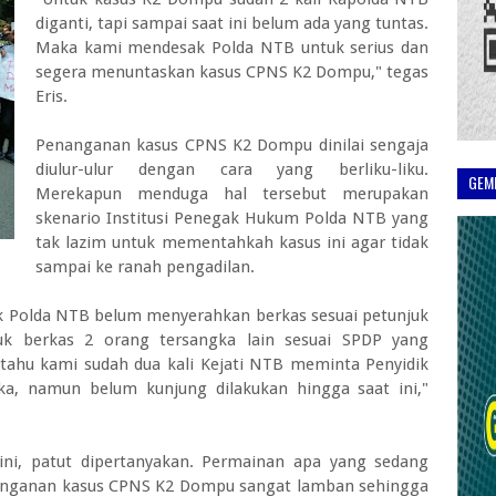
diganti, tapi sampai saat ini belum ada yang tuntas.
Maka kami mendesak Polda NTB untuk serius dan
segera menuntaskan kasus CPNS K2 Dompu," tegas
Eris.
Penanganan kasus CPNS K2 Dompu dinilai sengaja
diulur-ulur dengan cara yang berliku-liku.
GEM
Merekapun menduga hal tersebut merupakan
skenario Institusi Penegak Hukum Polda NTB yang
tak lazim untuk mementahkah kasus ini agar tidak
sampai ke ranah pengadilan.
dik Polda NTB belum menyerahkan berkas sesuai petunjuk
uk berkas 2 orang tersangka lain sesuai SPDP yang
tahu kami sudah dua kali Kejati NTB meminta Penyidik
ka, namun belum kunjung dilakukan hingga saat ini,"
ni, patut dipertanyakan. Permainan apa yang sedang
nanganan kasus CPNS K2 Dompu sangat lamban sehingga