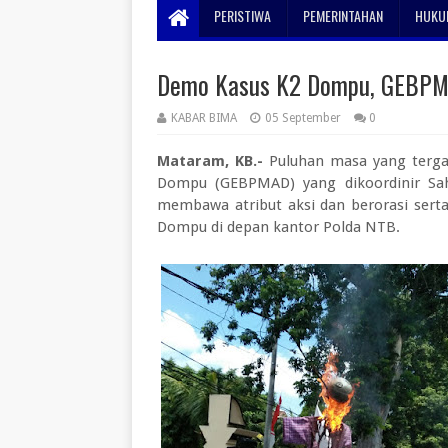
PERISTIWA
PEMERINTAHAN
HUKUM
Demo Kasus K2 Dompu, GEBPMA
KABAR BIMA
05 September
0
Mataram, KB.-
Puluhan masa yang terg
Dompu (GEBPMAD) yang dikoordinir Sahr
membawa atribut aksi dan berorasi sert
Dompu di depan kantor Polda NTB.