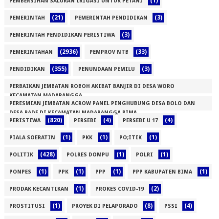
(1)
PEMBERSIHAN SALURAN IRIGASI UNTUK PETANI
(1)
(21)
(3)
PEMERINTAH
PEMERINTAH PENDIDIKAN
(3)
PEMERINTAH PENDIDIKAN PERISTIWA
(2936)
(33)
PEMERINTAHAN
PEMPROV NTB
(355)
(3)
PENDIDIKAN
PENUNDAAN PEMILU
PERBAIKAN JEMBATAN ROBOH AKIBAT BANJIR DI DESA WORO
KECAMATAN MADAPANGGA
PERESMIAN JEMBATAN ACROW PANEL PENGHUBUNG DESA BOLO DAN
(1)
DESA RADE DI KECAMATAN MADAPANGGA BIMA
(820)
(4)
(4)
PERISTIWA
PERSEBI
PERSEBI U 17
(1)
(1)
(1)
(1)
PIALA SOERATIN
PKK
PO;ITIK
(428)
(1)
(1)
POLITIK
POLRES DOMPU
POLRI
(1)
(1)
(1)
(1)
PONPES
PPK
PPP
PPP KABUPATEN BIMA
(1)
(2)
PRODAK KECANTIKAN
PROKES COVID-19
(1)
(8)
(4)
PROSTITUSI
PROYEK DI PELAPORADO
PSSI