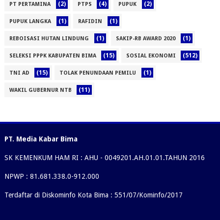
(2)
(4)
(2)
PT PERTAMINA
PTPS
PUPUK
(1)
(1)
PUPUK LANGKA
RAFIDIN
(1)
(1)
REBOISASI HUTAN LINDUNG
SAKIP-RB AWARD 2020
(15)
(512)
SELEKSI PPPK KABUPATEN BIMA
SOSIAL EKONOMI
(15)
(1)
TNI AD
TOLAK PENUNDAAN PEMILU
(11)
WAKIL GUBERNUR NTB
PT. Media Kabar Bima
SK KEMENKUM HAM RI : AHU - 0049201.AH.01.01.TAHUN 2016
NPWP : 81.681.338.0-912.000
Terdaftar di Diskominfo Kota Bima : 551/07/Kominfo/2017