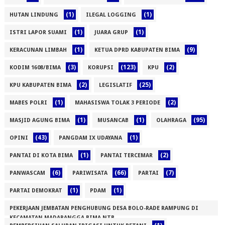
(1)
(1)
HUTAN LINDUNG
ILEGAL LOGGING
(1)
(1)
ISTRI LAPOR SUAMI
JUARA GRUP
(1)
(9)
KERACUNAN LIMBAH
KETUA DPRD KABUPATEN BIMA
(3)
(123)
(2)
KODIM 1608/BIMA
KORUPSI
KPU
(2)
(25)
KPU KABUPATEN BIMA
LEGISLATIF
(1)
(2)
MABES POLRI
MAHASISWA TOLAK 3 PERIODE
(1)
(1)
(95)
MASJID AGUNG BIMA
MUSANCAB
OLAHRAGA
(43)
(1)
OPINI
PANGDAM IX UDAYANA
(1)
(2)
PANTAI DI KOTA BIMA
PANTAI TERCEMAR
(6)
(66)
(7)
PANWASCAM
PARIWISATA
PARTAI
(1)
(1)
PARTAI DEMOKRAT
PDAM
PEKERJAAN JEMBATAN PENGHUBUNG DESA BOLO-RADE RAMPUNG DI
KECAMATAN MADAPANGGA BIMA NTB