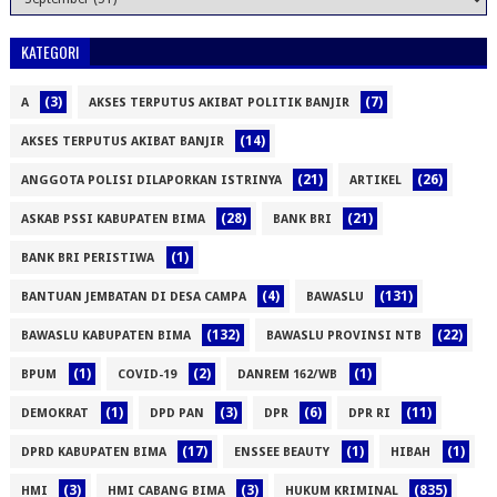
KATEGORI
(3)
(7)
A
AKSES TERPUTUS AKIBAT POLITIK BANJIR
(14)
AKSES TERPUTUS AKIBAT BANJIR
(21)
(26)
ANGGOTA POLISI DILAPORKAN ISTRINYA
ARTIKEL
(28)
(21)
ASKAB PSSI KABUPATEN BIMA
BANK BRI
(1)
BANK BRI PERISTIWA
(4)
(131)
BANTUAN JEMBATAN DI DESA CAMPA
BAWASLU
(132)
(22)
BAWASLU KABUPATEN BIMA
BAWASLU PROVINSI NTB
(1)
(2)
(1)
BPUM
COVID-19
DANREM 162/WB
(1)
(3)
(6)
(11)
DEMOKRAT
DPD PAN
DPR
DPR RI
(17)
(1)
(1)
DPRD KABUPATEN BIMA
ENSSEE BEAUTY
HIBAH
(3)
(3)
(835)
HMI
HMI CABANG BIMA
HUKUM KRIMINAL