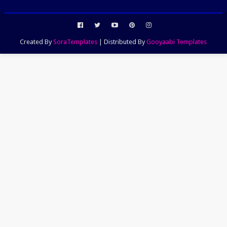
Created By
SoraTemplates
| Distributed By
Gooyaabi Templates