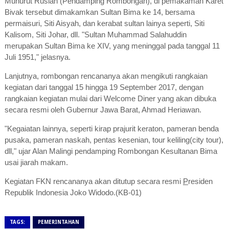
Munurut Ruslan (Pendamping Rombongan), di pemakaman Karet
Bivak tersebut dimakamkan Sultan Bima ke 14, bersama
permaisuri, Siti Aisyah, dan kerabat sultan lainya seperti, Siti
Kalisom, Siti Johar, dll. "Sultan Muhammad Salahuddin
merupakan Sultan Bima ke XIV, yang meninggal pada tanggal 11
Juli 1951," jelasnya.
Lanjutnya, rombongan rencananya akan mengikuti rangkaian
kegiatan dari tanggal 15 hingga 19 September 2017, dengan
rangkaian kegiatan mulai dari Welcome Diner yang akan dibuka
secara resmi oleh Gubernur Jawa Barat, Ahmad Heriawan.
"Kegaiatan lainnya, seperti kirap prajurit keraton, pameran benda
pusaka, pameran naskah, pentas kesenian, tour keliling(city tour),
dll," ujar Alan Malingi pendamping Rombongan Kesultanan Bima
usai jiarah makam.
Kegiatan FKN rencananya akan ditutup secara resmi
P
residen
Republik Indonesia Joko Widodo.(KB-01)
TAGS:
PEMERINTAHAN