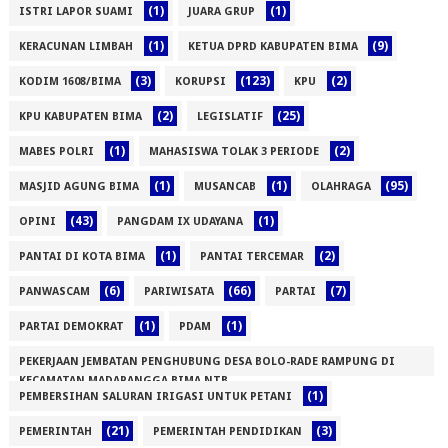
(1)
(1)
ISTRI LAPOR SUAMI
JUARA GRUP
(1)
(9)
KERACUNAN LIMBAH
KETUA DPRD KABUPATEN BIMA
(3)
(123)
(2)
KODIM 1608/BIMA
KORUPSI
KPU
(2)
(25)
KPU KABUPATEN BIMA
LEGISLATIF
(1)
(2)
MABES POLRI
MAHASISWA TOLAK 3 PERIODE
(1)
(1)
(95)
MASJID AGUNG BIMA
MUSANCAB
OLAHRAGA
(43)
(1)
OPINI
PANGDAM IX UDAYANA
(1)
(2)
PANTAI DI KOTA BIMA
PANTAI TERCEMAR
(6)
(66)
(7)
PANWASCAM
PARIWISATA
PARTAI
(1)
(1)
PARTAI DEMOKRAT
PDAM
PEKERJAAN JEMBATAN PENGHUBUNG DESA BOLO-RADE RAMPUNG DI
KECAMATAN MADAPANGGA BIMA NTB
(1)
PEMBERSIHAN SALURAN IRIGASI UNTUK PETANI
(1)
(21)
(3)
PEMERINTAH
PEMERINTAH PENDIDIKAN