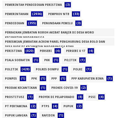
(3)
PEMERINTAH PENDIDIKAN PERISTIWA
(2936)
(33)
PEMERINTAHAN
PEMPROV NTB
(355)
(3)
PENDIDIKAN
PENUNDAAN PEMILU
PERBAIKAN JEMBATAN ROBOH AKIBAT BANJIR DI DESA WORO
KECAMATAN MADAPANGGA
PERESMIAN JEMBATAN ACROW PANEL PENGHUBUNG DESA BOLO DAN
(1)
DESA RADE DI KECAMATAN MADAPANGGA BIMA
(820)
(4)
(4)
PERISTIWA
PERSEBI
PERSEBI U 17
(1)
(1)
(1)
(1)
PIALA SOERATIN
PKK
PO;ITIK
(428)
(1)
(1)
POLITIK
POLRES DOMPU
POLRI
(1)
(1)
(1)
(1)
PONPES
PPK
PPP
PPP KABUPATEN BIMA
(1)
(2)
PRODAK KECANTIKAN
PROKES COVID-19
(1)
(8)
(4)
PROSTITUSI
PROYEK DI PELAPORADO
PSSI
(2)
(4)
(2)
PT PERTAMINA
PTPS
PUPUK
(1)
(1)
PUPUK LANGKA
RAFIDIN