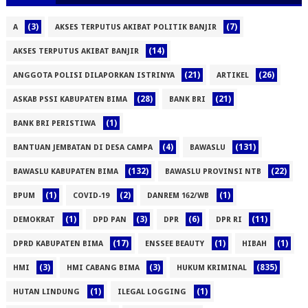
(3)
(7)
A
AKSES TERPUTUS AKIBAT POLITIK BANJIR
(14)
AKSES TERPUTUS AKIBAT BANJIR
(21)
(26)
ANGGOTA POLISI DILAPORKAN ISTRINYA
ARTIKEL
(28)
(21)
ASKAB PSSI KABUPATEN BIMA
BANK BRI
(1)
BANK BRI PERISTIWA
(4)
(131)
BANTUAN JEMBATAN DI DESA CAMPA
BAWASLU
(132)
(22)
BAWASLU KABUPATEN BIMA
BAWASLU PROVINSI NTB
(1)
(2)
(1)
BPUM
COVID-19
DANREM 162/WB
(1)
(3)
(6)
(11)
DEMOKRAT
DPD PAN
DPR
DPR RI
(17)
(1)
(1)
DPRD KABUPATEN BIMA
ENSSEE BEAUTY
HIBAH
(3)
(3)
(835)
HMI
HMI CABANG BIMA
HUKUM KRIMINAL
(1)
(1)
HUTAN LINDUNG
ILEGAL LOGGING