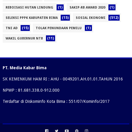
(1)
(1)
REBOISASI HUTAN LINDUNG
SAKIP-RB AWARD 2020
(15)
(512)
SELEKSI PPPK KABUPATEN BIMA
SOSIAL EKONOMI
(15)
(1)
TNI AD
TOLAK PENUNDAAN PEMILU
(11)
WAKIL GUBERNUR NTB
PT. Media Kabar Bima
SK KEMENKUM HAM RI : AHU - 0049201.AH.01.01.TAHUN 2016
NPWP : 81.681.338.0-912.000
Terdaftar di Diskominfo Kota Bima : 551/07/Kominfo/2017