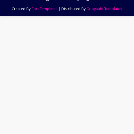
Created By
SoraTemplates
| Distributed By
Gooyaabi Templates