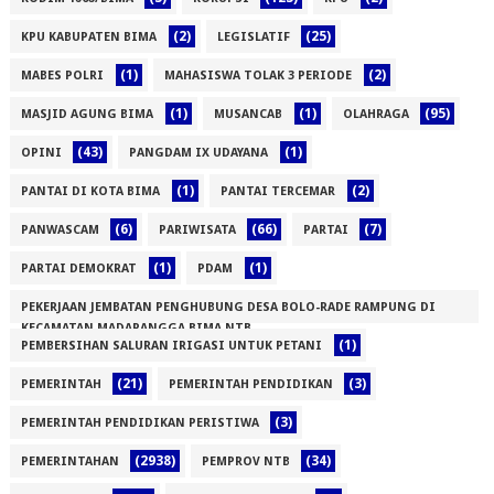
(2)
(25)
KPU KABUPATEN BIMA
LEGISLATIF
(1)
(2)
MABES POLRI
MAHASISWA TOLAK 3 PERIODE
(1)
(1)
(95)
MASJID AGUNG BIMA
MUSANCAB
OLAHRAGA
(43)
(1)
OPINI
PANGDAM IX UDAYANA
(1)
(2)
PANTAI DI KOTA BIMA
PANTAI TERCEMAR
(6)
(66)
(7)
PANWASCAM
PARIWISATA
PARTAI
(1)
(1)
PARTAI DEMOKRAT
PDAM
PEKERJAAN JEMBATAN PENGHUBUNG DESA BOLO-RADE RAMPUNG DI
KECAMATAN MADAPANGGA BIMA NTB
(1)
PEMBERSIHAN SALURAN IRIGASI UNTUK PETANI
(1)
(21)
(3)
PEMERINTAH
PEMERINTAH PENDIDIKAN
(3)
PEMERINTAH PENDIDIKAN PERISTIWA
(2938)
(34)
PEMERINTAHAN
PEMPROV NTB