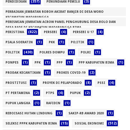
(357)
(3)
PENDIDIKAN
PENUNDAAN PEMILU
PERBAIKAN JEMBATAN ROBOH AKIBAT BANJIR DI DESA WORO
KECAMATAN MADAPANGGA
PERESMIAN JEMBATAN ACROW PANEL PENGHUBUNG DESA BOLO DAN
(1)
DESA RADE DI KECAMATAN MADAPANGGA BIMA
(822)
(4)
(4)
PERISTIWA
PERSEBI
PERSEBI U 17
(1)
(1)
(1)
(1)
PIALA SOERATIN
PKK
PO;ITIK
(430)
(1)
(1)
POLITIK
POLRES DOMPU
POLRI
(1)
(1)
(1)
(1)
PONPES
PPK
PPP
PPP KABUPATEN BIMA
(1)
(2)
PRODAK KECANTIKAN
PROKES COVID-19
(1)
(8)
(4)
PROSTITUSI
PROYEK DI PELAPORADO
PSSI
(2)
(4)
(2)
PT PERTAMINA
PTPS
PUPUK
(1)
(1)
PUPUK LANGKA
RAFIDIN
(1)
(1)
REBOISASI HUTAN LINDUNG
SAKIP-RB AWARD 2020
(15)
(512)
SELEKSI PPPK KABUPATEN BIMA
SOSIAL EKONOMI