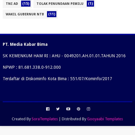
(15)
(1)
TNI AD
TOLAK PENUNDAAN PEMILU
(11)
WAKIL GUBERNUR NTB
PT. Media Kabar Bima
SK KEMENKUM HAM RI : AHU - 0049201.AH.01.01.TAHUN 2016
NPWP : 81.681.338.0-912.000
Terdaftar di Diskominfo Kota Bima : 551/07/Kominfo/2017
Created By
SoraTemplates
| Distributed By
Gooyaabi Templates