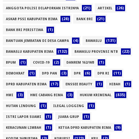
(21)
(26)
ANGGOTA POLISI DILAPORKAN ISTRINYA
ARTIKEL
(28)
(21)
ASKAB PSSI KABUPATEN BIMA
BANK BRI
(1)
BANK BRI PERISTIWA
(4)
(131)
BANTUAN JEMBATAN DI DESA CAMPA
BAWASLU
(132)
(22)
BAWASLU KABUPATEN BIMA
BAWASLU PROVINSI NTB
(1)
(2)
(1)
BPUM
COVID-19
DANREM 162/WB
(1)
(3)
(6)
(11)
DEMOKRAT
DPD PAN
DPR
DPR RI
(17)
(1)
(1)
DPRD KABUPATEN BIMA
ENSSEE BEAUTY
HIBAH
(3)
(3)
(835)
HMI
HMI CABANG BIMA
HUKUM KRIMINAL
(1)
(1)
HUTAN LINDUNG
ILEGAL LOGGING
(1)
(1)
ISTRI LAPOR SUAMI
JUARA GRUP
(1)
(9)
KERACUNAN LIMBAH
KETUA DPRD KABUPATEN BIMA
(3)
(123)
(2)
KODIM 1608/BIMA
KORUPSI
KPU