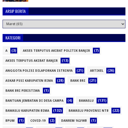
ARSIP BERITA
KATEGORI
(3)
(7)
A
AKSES TERPUTUS AKIBAT POLITIK BANJIR
(13)
AKSES TERPUTUS AKIBAT BANJIR
(21)
(26)
ANGGOTA POLISI DILAPORKAN ISTRINYA
ARTIKEL
(28)
(21)
ASKAB PSSI KABUPATEN BIMA
BANK BRI
(1)
BANK BRI PERISTIWA
(4)
(131)
BANTUAN JEMBATAN DI DESA CAMPA
BAWASLU
(132)
(22)
BAWASLU KABUPATEN BIMA
BAWASLU PROVINSI NTB
(1)
(2)
(1)
BPUM
COVID-19
DANREM 162/WB