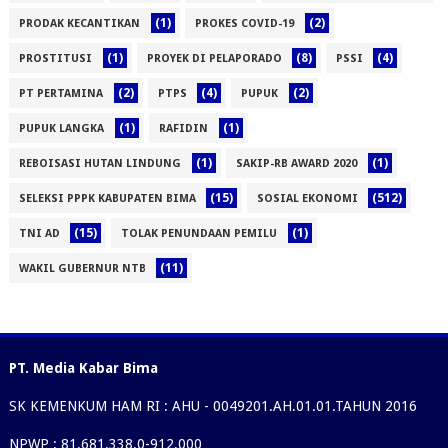
(1)
(2)
PRODAK KECANTIKAN
PROKES COVID-19
(1)
(8)
(4)
PROSTITUSI
PROYEK DI PELAPORADO
PSSI
(2)
(4)
(2)
PT PERTAMINA
PTPS
PUPUK
(1)
(1)
PUPUK LANGKA
RAFIDIN
(1)
(1)
REBOISASI HUTAN LINDUNG
SAKIP-RB AWARD 2020
(15)
(512)
SELEKSI PPPK KABUPATEN BIMA
SOSIAL EKONOMI
(15)
(1)
TNI AD
TOLAK PENUNDAAN PEMILU
(11)
WAKIL GUBERNUR NTB
PT. Media Kabar Bima
SK KEMENKUM HAM RI : AHU - 0049201.AH.01.01.TAHUN 2016
NPWP : 81.681.338.0-912.000