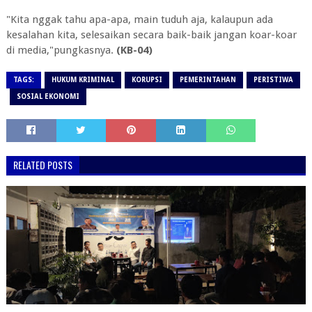
"Kita nggak tahu apa-apa, main tuduh aja, kalaupun ada
kesalahan kita, selesaikan secara baik-baik jangan koar-koar
di media,"pungkasnya.
(KB-04)
TAGS:
HUKUM KRIMINAL
KORUPSI
PEMERINTAHAN
PERISTIWA
SOSIAL EKONOMI
RELATED POSTS