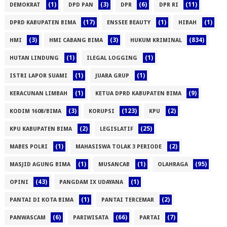
(1)
(3)
(6)
(11)
DEMOKRAT
DPD PAN
DPR
DPR RI
(17)
(1)
(1)
DPRD KABUPATEN BIMA
ENSSEE BEAUTY
HIBAH
(3)
(3)
(834)
HMI
HMI CABANG BIMA
HUKUM KRIMINAL
(1)
(1)
HUTAN LINDUNG
ILEGAL LOGGING
(1)
(1)
ISTRI LAPOR SUAMI
JUARA GRUP
(1)
(9)
KERACUNAN LIMBAH
KETUA DPRD KABUPATEN BIMA
(3)
(123)
(2)
KODIM 1608/BIMA
KORUPSI
KPU
(2)
(25)
KPU KABUPATEN BIMA
LEGISLATIF
(1)
(2)
MABES POLRI
MAHASISWA TOLAK 3 PERIODE
(1)
(1)
(95)
MASJID AGUNG BIMA
MUSANCAB
OLAHRAGA
(43)
(1)
OPINI
PANGDAM IX UDAYANA
(1)
(2)
PANTAI DI KOTA BIMA
PANTAI TERCEMAR
(6)
(66)
(7)
PANWASCAM
PARIWISATA
PARTAI