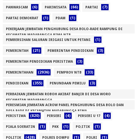
(6)
(66)
(7)
PANWASCAM
PARIWISATA
PARTAI
(1)
(1)
PARTAI DEMOKRAT
PDAM
PEKERJAAN JEMBATAN PENGHUBUNG DESA BOLO-RADE RAMPUNG DI
KECAMATAN MADAPANGGA BIMA NTB
(1)
PEMBERSIHAN SALURAN IRIGASI UNTUK PETANI
(1)
(21)
(3)
PEMERINTAH
PEMERINTAH PENDIDIKAN
(3)
PEMERINTAH PENDIDIKAN PERISTIWA
(2936)
(33)
PEMERINTAHAN
PEMPROV NTB
(355)
(3)
PENDIDIKAN
PENUNDAAN PEMILU
PERBAIKAN JEMBATAN ROBOH AKIBAT BANJIR DI DESA WORO
KECAMATAN MADAPANGGA
PERESMIAN JEMBATAN ACROW PANEL PENGHUBUNG DESA BOLO DAN
(1)
DESA RADE DI KECAMATAN MADAPANGGA BIMA
(820)
(4)
(4)
PERISTIWA
PERSEBI
PERSEBI U 17
(1)
(1)
(1)
(1)
PIALA SOERATIN
PKK
PO;ITIK
(428)
(1)
(1)
POLITIK
POLRES DOMPU
POLRI