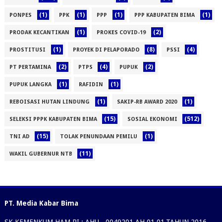
(1)
(1)
(1)
(1)
PONPES
PPK
PPP
PPP KABUPATEN BIMA
(1)
(2)
PRODAK KECANTIKAN
PROKES COVID-19
(1)
(8)
(4)
PROSTITUSI
PROYEK DI PELAPORADO
PSSI
(2)
(4)
(2)
PT PERTAMINA
PTPS
PUPUK
(1)
(1)
PUPUK LANGKA
RAFIDIN
(1)
(1)
REBOISASI HUTAN LINDUNG
SAKIP-RB AWARD 2020
(15)
(512)
SELEKSI PPPK KABUPATEN BIMA
SOSIAL EKONOMI
(15)
(1)
TNI AD
TOLAK PENUNDAAN PEMILU
(11)
WAKIL GUBERNUR NTB
PT. Media Kabar Bima
SK KEMENKUM HAM RI : AHU - 0049201.AH.01.01.TAHUN 2016