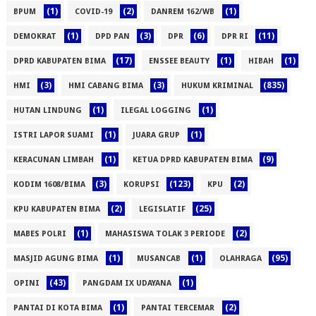
(1)
(2)
(1)
BPUM
COVID-19
DANREM 162/WB
(1)
(3)
(6)
(11)
DEMOKRAT
DPD PAN
DPR
DPR RI
(17)
(1)
(1)
DPRD KABUPATEN BIMA
ENSSEE BEAUTY
HIBAH
(3)
(3)
(835)
HMI
HMI CABANG BIMA
HUKUM KRIMINAL
(1)
(1)
HUTAN LINDUNG
ILEGAL LOGGING
(1)
(1)
ISTRI LAPOR SUAMI
JUARA GRUP
(1)
(9)
KERACUNAN LIMBAH
KETUA DPRD KABUPATEN BIMA
(3)
(123)
(2)
KODIM 1608/BIMA
KORUPSI
KPU
(2)
(25)
KPU KABUPATEN BIMA
LEGISLATIF
(1)
(2)
MABES POLRI
MAHASISWA TOLAK 3 PERIODE
(1)
(1)
(95)
MASJID AGUNG BIMA
MUSANCAB
OLAHRAGA
(43)
(1)
OPINI
PANGDAM IX UDAYANA
(1)
(2)
PANTAI DI KOTA BIMA
PANTAI TERCEMAR