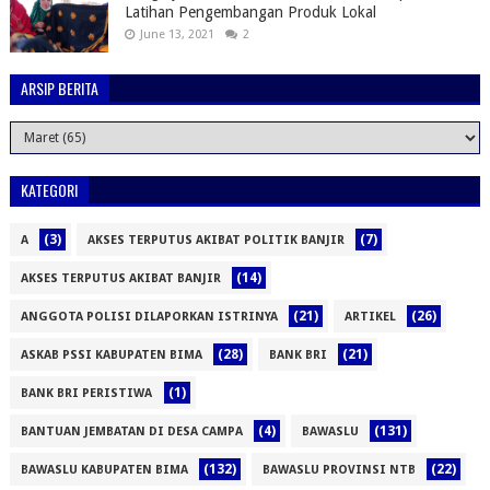
Latihan Pengembangan Produk Lokal
June 13, 2021
2
ARSIP BERITA
KATEGORI
(3)
(7)
A
AKSES TERPUTUS AKIBAT POLITIK BANJIR
(14)
AKSES TERPUTUS AKIBAT BANJIR
(21)
(26)
ANGGOTA POLISI DILAPORKAN ISTRINYA
ARTIKEL
(28)
(21)
ASKAB PSSI KABUPATEN BIMA
BANK BRI
(1)
BANK BRI PERISTIWA
(4)
(131)
BANTUAN JEMBATAN DI DESA CAMPA
BAWASLU
(132)
(22)
BAWASLU KABUPATEN BIMA
BAWASLU PROVINSI NTB