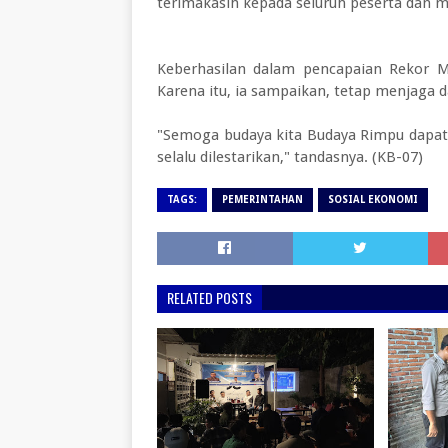
terimakasih kepada seluruh peserta dan m
Keberhasilan dalam pencapaian Rekor M
Karena itu, ia sampaikan, tetap menjag
"Semoga budaya kita Budaya Rimpu dapat 
selalu dilestarikan," tandasnya. (KB-07)
TAGS:
PEMERINTAHAN
SOSIAL EKONOMI
RELATED POSTS