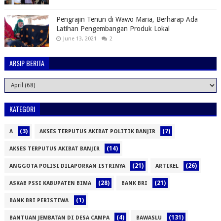
Pengrajin Tenun di Wawo Maria, Berharap Ada
Latihan Pengembangan Produk Lokal
June 13, 2021
2
ARSIP BERITA
KATEGORI
(3)
(7)
A
AKSES TERPUTUS AKIBAT POLITIK BANJIR
(14)
AKSES TERPUTUS AKIBAT BANJIR
(21)
(26)
ANGGOTA POLISI DILAPORKAN ISTRINYA
ARTIKEL
(28)
(21)
ASKAB PSSI KABUPATEN BIMA
BANK BRI
(1)
BANK BRI PERISTIWA
(4)
(131)
BANTUAN JEMBATAN DI DESA CAMPA
BAWASLU