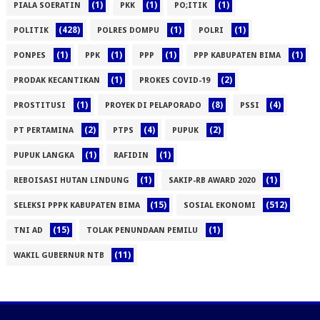
(1)
(1)
(1)
PIALA SOERATIN
PKK
PO;ITIK
(428)
(1)
(1)
POLITIK
POLRES DOMPU
POLRI
(1)
(1)
(1)
(1)
PONPES
PPK
PPP
PPP KABUPATEN BIMA
(1)
(2)
PRODAK KECANTIKAN
PROKES COVID-19
(1)
(8)
(4)
PROSTITUSI
PROYEK DI PELAPORADO
PSSI
(2)
(4)
(2)
PT PERTAMINA
PTPS
PUPUK
(1)
(1)
PUPUK LANGKA
RAFIDIN
(1)
(1)
REBOISASI HUTAN LINDUNG
SAKIP-RB AWARD 2020
(15)
(512)
SELEKSI PPPK KABUPATEN BIMA
SOSIAL EKONOMI
(15)
(1)
TNI AD
TOLAK PENUNDAAN PEMILU
(11)
WAKIL GUBERNUR NTB