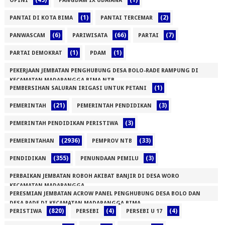
OPINI
PANGDAM IX UDAYANA
(1)
(2)
PANTAI DI KOTA BIMA
PANTAI TERCEMAR
(6)
(66)
(7)
PANWASCAM
PARIWISATA
PARTAI
(1)
(1)
PARTAI DEMOKRAT
PDAM
PEKERJAAN JEMBATAN PENGHUBUNG DESA BOLO-RADE RAMPUNG DI
KECAMATAN MADAPANGGA BIMA NTB
(1)
PEMBERSIHAN SALURAN IRIGASI UNTUK PETANI
(1)
(21)
(3)
PEMERINTAH
PEMERINTAH PENDIDIKAN
(3)
PEMERINTAH PENDIDIKAN PERISTIWA
(2936)
(33)
PEMERINTAHAN
PEMPROV NTB
(355)
(3)
PENDIDIKAN
PENUNDAAN PEMILU
PERBAIKAN JEMBATAN ROBOH AKIBAT BANJIR DI DESA WORO
KECAMATAN MADAPANGGA
PERESMIAN JEMBATAN ACROW PANEL PENGHUBUNG DESA BOLO DAN
(1)
DESA RADE DI KECAMATAN MADAPANGGA BIMA
(820)
(4)
(4)
PERISTIWA
PERSEBI
PERSEBI U 17
(1)