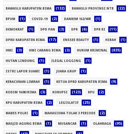
(132)
(22)
BAWASLU KABUPATEN BIMA
BAWASLU PROVINSI NTB
(1)
(2)
(1)
BPUM
COVID-19
DANREM 162/WB
(1)
(3)
(6)
(11)
DEMOKRAT
DPD PAN
DPR
DPR RI
(17)
(1)
(1)
DPRD KABUPATEN BIMA
ENSSEE BEAUTY
HIBAH
(3)
(3)
(835)
HMI
HMI CABANG BIMA
HUKUM KRIMINAL
(1)
(1)
HUTAN LINDUNG
ILEGAL LOGGING
(1)
(1)
ISTRI LAPOR SUAMI
JUARA GRUP
(1)
(9)
KERACUNAN LIMBAH
KETUA DPRD KABUPATEN BIMA
(3)
(123)
(2)
KODIM 1608/BIMA
KORUPSI
KPU
(2)
(25)
KPU KABUPATEN BIMA
LEGISLATIF
(1)
(2)
MABES POLRI
MAHASISWA TOLAK 3 PERIODE
(1)
(1)
(95)
MASJID AGUNG BIMA
MUSANCAB
OLAHRAGA
(43)
(1)