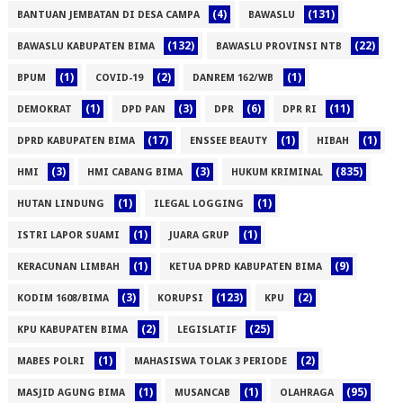
(4)
(131)
BANTUAN JEMBATAN DI DESA CAMPA
BAWASLU
(132)
(22)
BAWASLU KABUPATEN BIMA
BAWASLU PROVINSI NTB
(1)
(2)
(1)
BPUM
COVID-19
DANREM 162/WB
(1)
(3)
(6)
(11)
DEMOKRAT
DPD PAN
DPR
DPR RI
(17)
(1)
(1)
DPRD KABUPATEN BIMA
ENSSEE BEAUTY
HIBAH
(3)
(3)
(835)
HMI
HMI CABANG BIMA
HUKUM KRIMINAL
(1)
(1)
HUTAN LINDUNG
ILEGAL LOGGING
(1)
(1)
ISTRI LAPOR SUAMI
JUARA GRUP
(1)
(9)
KERACUNAN LIMBAH
KETUA DPRD KABUPATEN BIMA
(3)
(123)
(2)
KODIM 1608/BIMA
KORUPSI
KPU
(2)
(25)
KPU KABUPATEN BIMA
LEGISLATIF
(1)
(2)
MABES POLRI
MAHASISWA TOLAK 3 PERIODE
(1)
(1)
(95)
MASJID AGUNG BIMA
MUSANCAB
OLAHRAGA