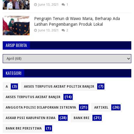
June 13, 2021
1
Pengrajin Tenun di Wawo Maria, Berharap Ada
Latihan Pengembangan Produk Lokal
June 13, 2021
2
ARSIP BERITA
KATEGORI
(3)
(7)
A
AKSES TERPUTUS AKIBAT POLITIK BANJIR
(14)
AKSES TERPUTUS AKIBAT BANJIR
(21)
(26)
ANGGOTA POLISI DILAPORKAN ISTRINYA
ARTIKEL
(28)
(21)
ASKAB PSSI KABUPATEN BIMA
BANK BRI
(1)
BANK BRI PERISTIWA