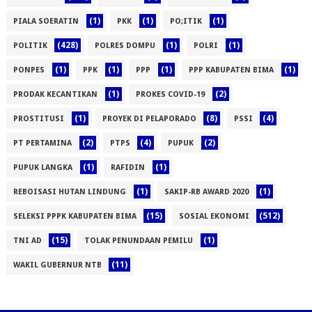
(1)
(1)
(1)
PIALA SOERATIN
PKK
PO;ITIK
(428)
(1)
(1)
POLITIK
POLRES DOMPU
POLRI
(1)
(1)
(1)
(1)
PONPES
PPK
PPP
PPP KABUPATEN BIMA
(1)
(2)
PRODAK KECANTIKAN
PROKES COVID-19
(1)
(8)
(4)
PROSTITUSI
PROYEK DI PELAPORADO
PSSI
(2)
(4)
(2)
PT PERTAMINA
PTPS
PUPUK
(1)
(1)
PUPUK LANGKA
RAFIDIN
(1)
(1)
REBOISASI HUTAN LINDUNG
SAKIP-RB AWARD 2020
(15)
(512)
SELEKSI PPPK KABUPATEN BIMA
SOSIAL EKONOMI
(15)
(1)
TNI AD
TOLAK PENUNDAAN PEMILU
(11)
WAKIL GUBERNUR NTB