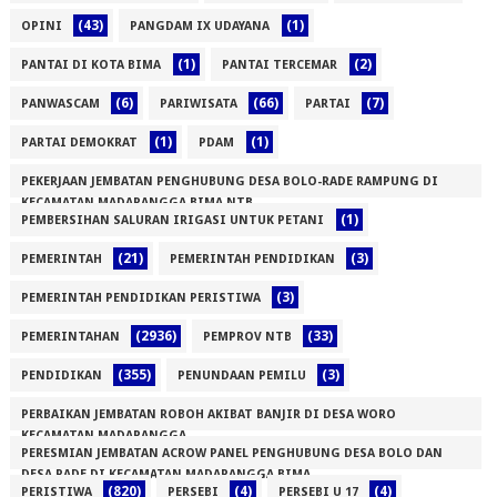
(43)
(1)
OPINI
PANGDAM IX UDAYANA
(1)
(2)
PANTAI DI KOTA BIMA
PANTAI TERCEMAR
(6)
(66)
(7)
PANWASCAM
PARIWISATA
PARTAI
(1)
(1)
PARTAI DEMOKRAT
PDAM
PEKERJAAN JEMBATAN PENGHUBUNG DESA BOLO-RADE RAMPUNG DI
KECAMATAN MADAPANGGA BIMA NTB
(1)
PEMBERSIHAN SALURAN IRIGASI UNTUK PETANI
(1)
(21)
(3)
PEMERINTAH
PEMERINTAH PENDIDIKAN
(3)
PEMERINTAH PENDIDIKAN PERISTIWA
(2936)
(33)
PEMERINTAHAN
PEMPROV NTB
(355)
(3)
PENDIDIKAN
PENUNDAAN PEMILU
PERBAIKAN JEMBATAN ROBOH AKIBAT BANJIR DI DESA WORO
KECAMATAN MADAPANGGA
PERESMIAN JEMBATAN ACROW PANEL PENGHUBUNG DESA BOLO DAN
(1)
DESA RADE DI KECAMATAN MADAPANGGA BIMA
(820)
(4)
(4)
PERISTIWA
PERSEBI
PERSEBI U 17
(1)