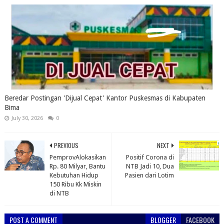
Beredar Postingan 'Dijual Cepat' Kantor Puskesmas di Kabupaten
Bima
July 30, 2026
0
PREVIOUS
NEXT
PemprovAlokasikan
Positif Corona di
Rp. 80 Milyar, Bantu
NTB Jadi 10, Dua
Kebutuhan Hidup
Pasien dari Lotim
150 Ribu Kk Miskin
di NTB
POST A COMMENT
BLOGGER
FACEBOOK