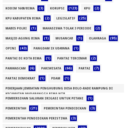
(3)
(123)
(2)
KODIM 1608/BIMA
KORUPSI
KPU
(2)
(25)
KPU KABUPATEN BIMA
LEGISLATIF
(1)
(2)
MABES POLRI
MAHASISWA TOLAK 3 PERIODE
(1)
(1)
(95)
MASJID AGUNG BIMA
MUSANCAB
OLAHRAGA
(43)
(1)
OPINI
PANGDAM IX UDAYANA
(1)
(2)
PANTAI DI KOTA BIMA
PANTAI TERCEMAR
(6)
(66)
(7)
PANWASCAM
PARIWISATA
PARTAI
(1)
(1)
PARTAI DEMOKRAT
PDAM
PEKERJAAN JEMBATAN PENGHUBUNG DESA BOLO-RADE RAMPUNG DI
KECAMATAN MADAPANGGA BIMA NTB
(1)
PEMBERSIHAN SALURAN IRIGASI UNTUK PETANI
(1)
(21)
(3)
PEMERINTAH
PEMERINTAH PENDIDIKAN
(3)
PEMERINTAH PENDIDIKAN PERISTIWA