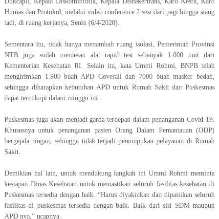
Dukcapil, Kepala Diskominfotik, Kepala Disnakertrans, Karo Kesra, Karo
Humas dan Protokol, melalui video conference 2 sesi dari pagi hingga siang
tadi, di ruang kerjanya, Senin (6/4/2020).
Sementara itu, tidak hanya menambah ruang isolasi, Pemerintah Provinsi
NTB juga sudah memesan alat rapid test sebanyak 1.000 unit dari
Kementerian Kesehatan RI. Selain itu, kata Ummi Rohmi, BNPB telah
mengirimkan 1.900 buah APD Coverall dan 7000 buah masker bedah,
sehingga diharapkan kebutuhan APD untuk Rumah Sakit dan Puskesmas
dapat tercukupi dalam minggu ini.
Puskesmas juga akan menjadi garda terdepan dalam penanganan Covid-19.
Khususnya untuk penanganan pasien Orang Dalam Pemantauan (ODP)
bergejala ringan, sehingga tidak terjadi penumpukan pelayanan di Rumah
Sakit.
Demikian hal lain, untuk mendukung langkah ini Ummi Rohmi meminta
kesiapan Dinas Kesehatan untuk memastikan seluruh fasilitas kesehatan di
Puskesmas tersedia dengan baik. “Harus diyakinkan dan dipastikan seluruh
fasilitas di puskesmas tersedia dengan baik. Baik dari sisi SDM maupun
APD nya,” ucapnya.