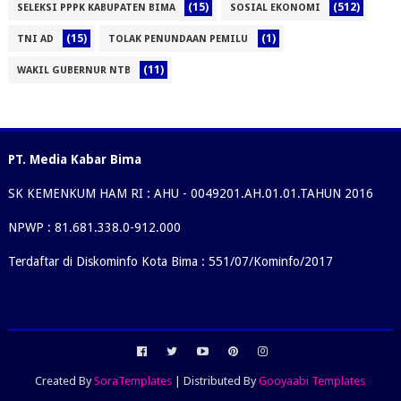
(15)
(512)
SELEKSI PPPK KABUPATEN BIMA
SOSIAL EKONOMI
(15)
(1)
TNI AD
TOLAK PENUNDAAN PEMILU
(11)
WAKIL GUBERNUR NTB
PT. Media Kabar Bima
SK KEMENKUM HAM RI : AHU - 0049201.AH.01.01.TAHUN 2016
NPWP : 81.681.338.0-912.000
Terdaftar di Diskominfo Kota Bima : 551/07/Kominfo/2017
Created By
SoraTemplates
| Distributed By
Gooyaabi Templates