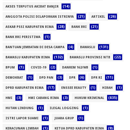
(14)
AKSES TERPUTUS AKIBAT BANJIR
(21)
(26)
ANGGOTA POLISI DILAPORKAN ISTRINYA
ARTIKEL
(28)
(21)
ASKAB PSSI KABUPATEN BIMA
BANK BRI
(1)
BANK BRI PERISTIWA
(4)
(131)
BANTUAN JEMBATAN DI DESA CAMPA
BAWASLU
(132)
(22)
BAWASLU KABUPATEN BIMA
BAWASLU PROVINSI NTB
(1)
(2)
(1)
BPUM
COVID-19
DANREM 162/WB
(1)
(3)
(6)
(11)
DEMOKRAT
DPD PAN
DPR
DPR RI
(17)
(1)
(1)
DPRD KABUPATEN BIMA
ENSSEE BEAUTY
HIBAH
(3)
(3)
(835)
HMI
HMI CABANG BIMA
HUKUM KRIMINAL
(1)
(1)
HUTAN LINDUNG
ILEGAL LOGGING
(1)
(1)
ISTRI LAPOR SUAMI
JUARA GRUP
(1)
(9)
KERACUNAN LIMBAH
KETUA DPRD KABUPATEN BIMA