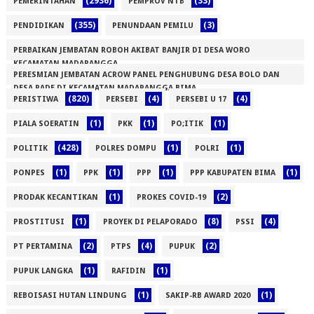
(2936)
(33)
PEMERINTAHAN
PEMPROV NTB
(355)
(3)
PENDIDIKAN
PENUNDAAN PEMILU
PERBAIKAN JEMBATAN ROBOH AKIBAT BANJIR DI DESA WORO
KECAMATAN MADAPANGGA
PERESMIAN JEMBATAN ACROW PANEL PENGHUBUNG DESA BOLO DAN
(1)
DESA RADE DI KECAMATAN MADAPANGGA BIMA
(820)
(4)
(4)
PERISTIWA
PERSEBI
PERSEBI U 17
(1)
(1)
(1)
(1)
PIALA SOERATIN
PKK
PO;ITIK
(428)
(1)
(1)
POLITIK
POLRES DOMPU
POLRI
(1)
(1)
(1)
(1)
PONPES
PPK
PPP
PPP KABUPATEN BIMA
(1)
(2)
PRODAK KECANTIKAN
PROKES COVID-19
(1)
(8)
(4)
PROSTITUSI
PROYEK DI PELAPORADO
PSSI
(2)
(4)
(2)
PT PERTAMINA
PTPS
PUPUK
(1)
(1)
PUPUK LANGKA
RAFIDIN
(1)
(1)
REBOISASI HUTAN LINDUNG
SAKIP-RB AWARD 2020