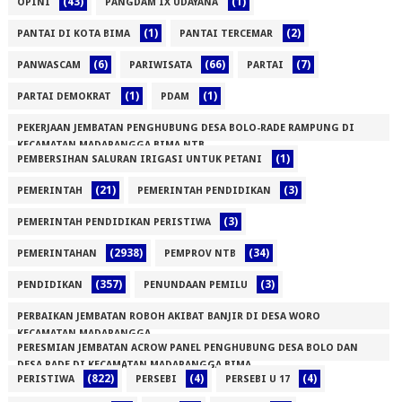
(43)
(1)
OPINI
PANGDAM IX UDAYANA
(1)
(2)
PANTAI DI KOTA BIMA
PANTAI TERCEMAR
(6)
(66)
(7)
PANWASCAM
PARIWISATA
PARTAI
(1)
(1)
PARTAI DEMOKRAT
PDAM
PEKERJAAN JEMBATAN PENGHUBUNG DESA BOLO-RADE RAMPUNG DI
KECAMATAN MADAPANGGA BIMA NTB
(1)
PEMBERSIHAN SALURAN IRIGASI UNTUK PETANI
(1)
(21)
(3)
PEMERINTAH
PEMERINTAH PENDIDIKAN
(3)
PEMERINTAH PENDIDIKAN PERISTIWA
(2938)
(34)
PEMERINTAHAN
PEMPROV NTB
(357)
(3)
PENDIDIKAN
PENUNDAAN PEMILU
PERBAIKAN JEMBATAN ROBOH AKIBAT BANJIR DI DESA WORO
KECAMATAN MADAPANGGA
PERESMIAN JEMBATAN ACROW PANEL PENGHUBUNG DESA BOLO DAN
(1)
DESA RADE DI KECAMATAN MADAPANGGA BIMA
(822)
(4)
(4)
PERISTIWA
PERSEBI
PERSEBI U 17
(1)