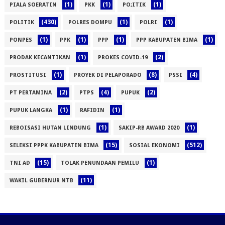
(1)
(1)
(1)
PIALA SOERATIN
PKK
PO;ITIK
(430)
(1)
(1)
POLITIK
POLRES DOMPU
POLRI
(1)
(1)
(1)
(1)
PONPES
PPK
PPP
PPP KABUPATEN BIMA
(1)
(2)
PRODAK KECANTIKAN
PROKES COVID-19
(1)
(8)
(4)
PROSTITUSI
PROYEK DI PELAPORADO
PSSI
(2)
(4)
(2)
PT PERTAMINA
PTPS
PUPUK
(1)
(1)
PUPUK LANGKA
RAFIDIN
(1)
(1)
REBOISASI HUTAN LINDUNG
SAKIP-RB AWARD 2020
(15)
(512)
SELEKSI PPPK KABUPATEN BIMA
SOSIAL EKONOMI
(15)
(1)
TNI AD
TOLAK PENUNDAAN PEMILU
(11)
WAKIL GUBERNUR NTB