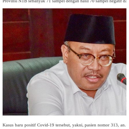
Provinsi NTB sebanyak 71 sampel dengan hasil 70 sampel negatif dan
Kasus baru positif Covid-19 tersebut, yakni, pasien nomor 313, an. 