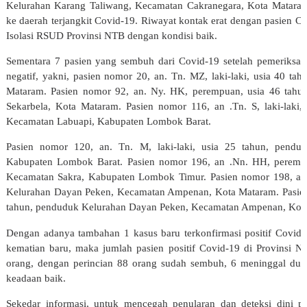
Kelurahan Karang Taliwang, Kecamatan Cakranegara, Kota Mataram.
ke daerah terjangkit Covid-19. Riwayat kontak erat dengan pasien C
Isolasi RSUD Provinsi NTB dengan kondisi baik.
Sementara 7 pasien yang sembuh dari Covid-19 setelah pemeriksaa
negatif, yakni, pasien nomor 20, an. Tn. MZ, laki-laki, usia 40 t
Mataram.
Pasien nomor 92, an. Ny. HK, perempuan, usia 46 tahu
Sekarbela, Kota Mataram.
Pasien nomor 116, an .Tn. S, laki-laki
Kecamatan Labuapi, Kabupaten Lombok Barat.
Pasien nomor 120, an. Tn. M, laki-laki, usia 25 tahun, pend
Kabupaten Lombok Barat.
Pasien nomor 196, an .Nn. HH, peremp
Kecamatan Sakra, Kabupaten Lombok Timur.
Pasien nomor 198, an.
Kelurahan Dayan Peken, Kecamatan Ampenan, Kota Mataram.
Pasie
tahun, penduduk Kelurahan Dayan Peken, Kecamatan Ampenan, Kot
Dengan adanya tambahan 1 kasus baru terkonfirmasi positif Covid
kematian baru, maka jumlah pasien positif Covid-19 di Provinsi N
orang, dengan perincian 88 orang sudah sembuh, 6 meninggal duni
keadaan baik.
Sekedar informasi, untuk mencegah penularan dan deteksi dini pe