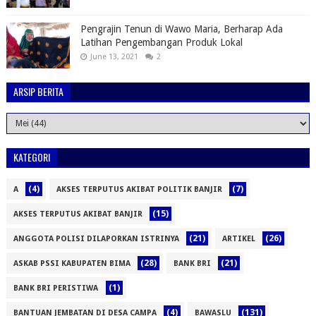
Pengrajin Tenun di Wawo Maria, Berharap Ada
Latihan Pengembangan Produk Lokal
June 13, 2021
2
ARSIP BERITA
KATEGORI
(4)
(7)
A
AKSES TERPUTUS AKIBAT POLITIK BANJIR
(15)
AKSES TERPUTUS AKIBAT BANJIR
(21)
(26)
ANGGOTA POLISI DILAPORKAN ISTRINYA
ARTIKEL
(28)
(21)
ASKAB PSSI KABUPATEN BIMA
BANK BRI
(1)
BANK BRI PERISTIWA
(4)
(131)
BANTUAN JEMBATAN DI DESA CAMPA
BAWASLU