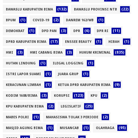
(132)
(22)
BAWASLU KABUPATEN BIMA
BAWASLU PROVINSI NTB
(1)
(2)
(1)
BPUM
COVID-19
DANREM 162/WB
(1)
(3)
(6)
(11)
DEMOKRAT
DPD PAN
DPR
DPR RI
(17)
(1)
(1)
DPRD KABUPATEN BIMA
ENSSEE BEAUTY
HIBAH
(3)
(3)
(835)
HMI
HMI CABANG BIMA
HUKUM KRIMINAL
(1)
(1)
HUTAN LINDUNG
ILEGAL LOGGING
(1)
(1)
ISTRI LAPOR SUAMI
JUARA GRUP
(1)
(9)
KERACUNAN LIMBAH
KETUA DPRD KABUPATEN BIMA
(3)
(123)
(2)
KODIM 1608/BIMA
KORUPSI
KPU
(2)
(25)
KPU KABUPATEN BIMA
LEGISLATIF
(1)
(2)
MABES POLRI
MAHASISWA TOLAK 3 PERIODE
(1)
(1)
(95)
MASJID AGUNG BIMA
MUSANCAB
OLAHRAGA