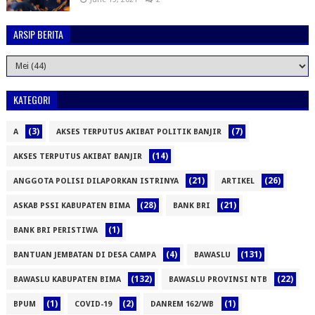
ARSIP BERITA
KATEGORI
(3)
(7)
A
AKSES TERPUTUS AKIBAT POLITIK BANJIR
(14)
AKSES TERPUTUS AKIBAT BANJIR
(21)
(26)
ANGGOTA POLISI DILAPORKAN ISTRINYA
ARTIKEL
(28)
(21)
ASKAB PSSI KABUPATEN BIMA
BANK BRI
(1)
BANK BRI PERISTIWA
(4)
(131)
BANTUAN JEMBATAN DI DESA CAMPA
BAWASLU
(132)
(22)
BAWASLU KABUPATEN BIMA
BAWASLU PROVINSI NTB
(1)
(2)
(1)
BPUM
COVID-19
DANREM 162/WB