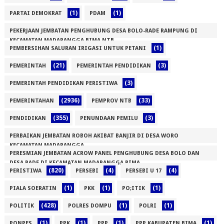
(1)
(1)
PARTAI DEMOKRAT
PDAM
PEKERJAAN JEMBATAN PENGHUBUNG DESA BOLO-RADE RAMPUNG DI
KECAMATAN MADAPANGGA BIMA NTB
(1)
PEMBERSIHAN SALURAN IRIGASI UNTUK PETANI
(1)
(21)
(3)
PEMERINTAH
PEMERINTAH PENDIDIKAN
(3)
PEMERINTAH PENDIDIKAN PERISTIWA
(2936)
(33)
PEMERINTAHAN
PEMPROV NTB
(355)
(3)
PENDIDIKAN
PENUNDAAN PEMILU
PERBAIKAN JEMBATAN ROBOH AKIBAT BANJIR DI DESA WORO
KECAMATAN MADAPANGGA
PERESMIAN JEMBATAN ACROW PANEL PENGHUBUNG DESA BOLO DAN
(1)
DESA RADE DI KECAMATAN MADAPANGGA BIMA
(820)
(4)
(4)
PERISTIWA
PERSEBI
PERSEBI U 17
(1)
(1)
(1)
(1)
PIALA SOERATIN
PKK
PO;ITIK
(428)
(1)
(1)
POLITIK
POLRES DOMPU
POLRI
(1)
(1)
(1)
(1)
PONPES
PPK
PPP
PPP KABUPATEN BIMA