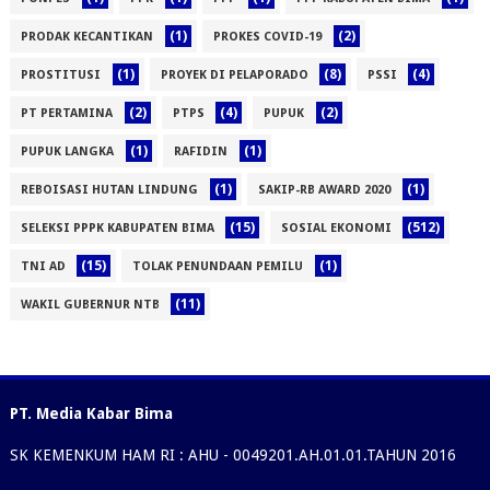
(1)
(2)
PRODAK KECANTIKAN
PROKES COVID-19
(1)
(8)
(4)
PROSTITUSI
PROYEK DI PELAPORADO
PSSI
(2)
(4)
(2)
PT PERTAMINA
PTPS
PUPUK
(1)
(1)
PUPUK LANGKA
RAFIDIN
(1)
(1)
REBOISASI HUTAN LINDUNG
SAKIP-RB AWARD 2020
(15)
(512)
SELEKSI PPPK KABUPATEN BIMA
SOSIAL EKONOMI
(15)
(1)
TNI AD
TOLAK PENUNDAAN PEMILU
(11)
WAKIL GUBERNUR NTB
PT. Media Kabar Bima
SK KEMENKUM HAM RI : AHU - 0049201.AH.01.01.TAHUN 2016