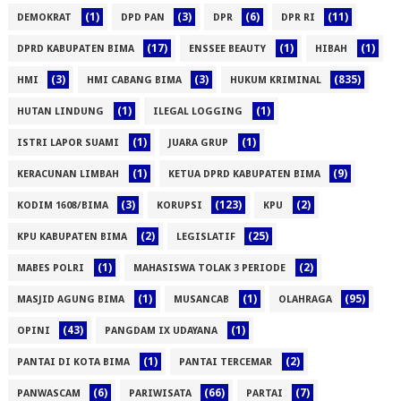
(1)
(3)
(6)
(11)
DEMOKRAT
DPD PAN
DPR
DPR RI
(17)
(1)
(1)
DPRD KABUPATEN BIMA
ENSSEE BEAUTY
HIBAH
(3)
(3)
(835)
HMI
HMI CABANG BIMA
HUKUM KRIMINAL
(1)
(1)
HUTAN LINDUNG
ILEGAL LOGGING
(1)
(1)
ISTRI LAPOR SUAMI
JUARA GRUP
(1)
(9)
KERACUNAN LIMBAH
KETUA DPRD KABUPATEN BIMA
(3)
(123)
(2)
KODIM 1608/BIMA
KORUPSI
KPU
(2)
(25)
KPU KABUPATEN BIMA
LEGISLATIF
(1)
(2)
MABES POLRI
MAHASISWA TOLAK 3 PERIODE
(1)
(1)
(95)
MASJID AGUNG BIMA
MUSANCAB
OLAHRAGA
(43)
(1)
OPINI
PANGDAM IX UDAYANA
(1)
(2)
PANTAI DI KOTA BIMA
PANTAI TERCEMAR
(6)
(66)
(7)
PANWASCAM
PARIWISATA
PARTAI