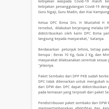
kebijakan waspada Covid-19 masih be
kebijakan penanggulangan Covid-19 den
Guru Ngaji, Guru Madin, dan Kiai Kampun
Ketua DPC Bima Drs. H Mustahid H Ka
tersebut, dilakukan berjenjang melalui D
didistribusikan oleh kami DPC Bima y
langsung kepada masyarakat," katanya.
Berdasarkan petunjuk tehnis, Setiap pak
berupa : Beras 10 Kg, Gula 2 Kg, dan Mi
masyarakat dilaksanakan serentak sesuai 
"jelasnya.
Paket Sembako dari DPP PKB sudah berbe
DPC tidak dibenarkan untuk mengubah is
dari DPW dan DPC dapat didistribusika
pada kemasan yang terpisah dari paket 
Pendistribusian paket sembako dari DPW 
mempertimbangkan efektifitas dan ket