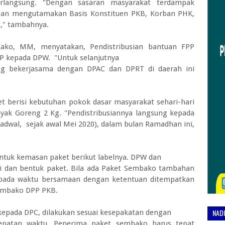
rlangsung. "Dengan sasaran masyarakat terdampak
gan mengutamakan Basis Konstituen PKB, Korban PHK,
g," tambahnya.
ko, MM, menyatakan, Pendistribusian bantuan FPP
PP kepada DPW. "Untuk selanjutnya
ang bekerjasama dengan DPAC dan DPRT di daerah ini
et berisi kebutuhan pokok dasar masyarakat sehari-hari
nyak Goreng 2 Kg. "Pendistribusiannya langsung kepada
jadwal, sejak awal Mei 2020), dalam bulan Ramadhan ini,
ntuk kemasan paket berikut labelnya. DPW dan
i dan bentuk paket. Bila ada Paket Sembako tambahan
n pada waktu bersamaan dengan ketentuan ditempatkan
Sembako DPP PKB.
NAD
kepada DPC, dilakukan sesuai kesepakatan dengan
epatan waktu. Penerima paket sembako harus tepat