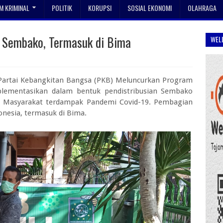
 KRIMINAL
POLITIK
KORUPSI
SOSIAL EKONOMI
OLAHRAGA
i Sembako, Termasuk di Bima
WEL
Partai Kebangkitan Bangsa (PKB) Meluncurkan Program
mplementasikan dalam bentuk pendistribusian Sembako
i Masyarakat terdampak Pandemi Covid-19. Pembagian
onesia, termasuk di Bima.