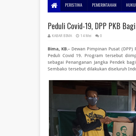
PERISTIWA
PEMERINTAHAN
HUKUM
Peduli Covid-19, DPP PKB Bag
KABAR BIMA
14 Mei
0
Bima, KB.-
Dewan Pimpinan Pusat (DPP) 
Peduli Covid 19. Program tersebut dii
sebagai Penanganan Jangka Pendek bag
Sembako tersebut dilakukan diseluruh Ind