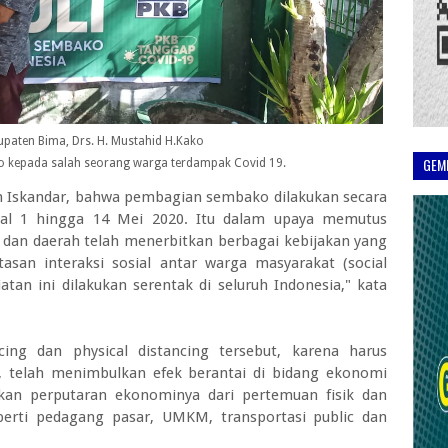
paten Bima, Drs. H. Mustahid H.Kako
GEM
 kepada salah seorang warga terdampak Covid 19.
 Iskandar, bahwa pembagian sembako dilakukan secara
ggal 1 hingga 14 Mei 2020. Itu dalam upaya memutus
dan daerah telah menerbitkan berbagai kebijakan yang
san interaksi sosial antar warga masyarakat (social
iatan ini dilakukan serentak di seluruh Indonesia," kata
cing dan physical distancing tersebut, karena harus
, telah menimbulkan efek berantai di bidang ekonomi
kan perputaran ekonominya dari pertemuan fisik dan
perti pedagang pasar, UMKM, transportasi public dan