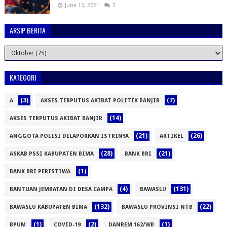
June 13, 2021
2
ARSIP BERITA
KATEGORI
(3)
(7)
A
AKSES TERPUTUS AKIBAT POLITIK BANJIR
(14)
AKSES TERPUTUS AKIBAT BANJIR
(21)
(26)
ANGGOTA POLISI DILAPORKAN ISTRINYA
ARTIKEL
(28)
(21)
ASKAB PSSI KABUPATEN BIMA
BANK BRI
(1)
BANK BRI PERISTIWA
(4)
(131)
BANTUAN JEMBATAN DI DESA CAMPA
BAWASLU
(132)
(22)
BAWASLU KABUPATEN BIMA
BAWASLU PROVINSI NTB
(1)
(2)
(1)
BPUM
COVID-19
DANREM 162/WB