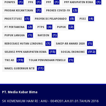
(1)
(1)
(1)
(1)
PONPES
PPK
PPP
PPP KABUPATEN BIMA
(1)
(2)
PRODAK KECANTIKAN
PROKES COVID-19
(1)
(8)
(4)
PROSTITUSI
PROYEK DI PELAPORADO
PSSI
(2)
(4)
(2)
PT PERTAMINA
PTPS
PUPUK
(1)
(1)
PUPUK LANGKA
RAFIDIN
(1)
(1)
REBOISASI HUTAN LINDUNG
SAKIP-RB AWARD 2020
(15)
(512)
SELEKSI PPPK KABUPATEN BIMA
SOSIAL EKONOMI
(15)
(1)
TNI AD
TOLAK PENUNDAAN PEMILU
(11)
WAKIL GUBERNUR NTB
PT. Media Kabar Bima
SK KEMENKUM HAM RI : AHU - 0049201.AH.01.01.TAHUN 2016