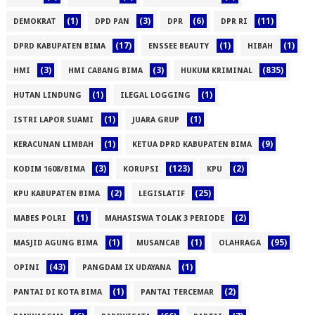
(1)
(3)
(6)
(11)
DEMOKRAT
DPD PAN
DPR
DPR RI
(17)
(1)
(1)
DPRD KABUPATEN BIMA
ENSSEE BEAUTY
HIBAH
(3)
(3)
(835)
HMI
HMI CABANG BIMA
HUKUM KRIMINAL
(1)
(1)
HUTAN LINDUNG
ILEGAL LOGGING
(1)
(1)
ISTRI LAPOR SUAMI
JUARA GRUP
(1)
(9)
KERACUNAN LIMBAH
KETUA DPRD KABUPATEN BIMA
(3)
(123)
(2)
KODIM 1608/BIMA
KORUPSI
KPU
(2)
(25)
KPU KABUPATEN BIMA
LEGISLATIF
(1)
(2)
MABES POLRI
MAHASISWA TOLAK 3 PERIODE
(1)
(1)
(95)
MASJID AGUNG BIMA
MUSANCAB
OLAHRAGA
(43)
(1)
OPINI
PANGDAM IX UDAYANA
(1)
(2)
PANTAI DI KOTA BIMA
PANTAI TERCEMAR