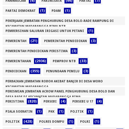
(6)
(66)
(7)
PANWASCAM
PARIWISATA
PARTAI
(1)
(1)
PARTAI DEMOKRAT
PDAM
PEKERJAAN JEMBATAN PENGHUBUNG DESA BOLO-RADE RAMPUNG DI
KECAMATAN MADAPANGGA BIMA NTB
(1)
PEMBERSIHAN SALURAN IRIGASI UNTUK PETANI
(1)
(21)
(3)
PEMERINTAH
PEMERINTAH PENDIDIKAN
(3)
PEMERINTAH PENDIDIKAN PERISTIWA
(2936)
(33)
PEMERINTAHAN
PEMPROV NTB
(355)
(3)
PENDIDIKAN
PENUNDAAN PEMILU
PERBAIKAN JEMBATAN ROBOH AKIBAT BANJIR DI DESA WORO
KECAMATAN MADAPANGGA
PERESMIAN JEMBATAN ACROW PANEL PENGHUBUNG DESA BOLO DAN
(1)
DESA RADE DI KECAMATAN MADAPANGGA BIMA
(820)
(4)
(4)
PERISTIWA
PERSEBI
PERSEBI U 17
(1)
(1)
(1)
(1)
PIALA SOERATIN
PKK
PO;ITIK
(428)
(1)
(1)
POLITIK
POLRES DOMPU
POLRI