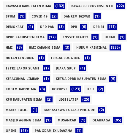
(132)
(22)
BAWASLU KABUPATEN BIMA
BAWASLU PROVINSI NTB
(1)
(2)
(1)
BPUM
COVID-19
DANREM 162/WB
(1)
(3)
(6)
(11)
DEMOKRAT
DPD PAN
DPR
DPR RI
(17)
(1)
(1)
DPRD KABUPATEN BIMA
ENSSEE BEAUTY
HIBAH
(3)
(3)
(835)
HMI
HMI CABANG BIMA
HUKUM KRIMINAL
(1)
(1)
HUTAN LINDUNG
ILEGAL LOGGING
(1)
(1)
ISTRI LAPOR SUAMI
JUARA GRUP
(1)
(9)
KERACUNAN LIMBAH
KETUA DPRD KABUPATEN BIMA
(3)
(123)
(2)
KODIM 1608/BIMA
KORUPSI
KPU
(2)
(25)
KPU KABUPATEN BIMA
LEGISLATIF
(1)
(2)
MABES POLRI
MAHASISWA TOLAK 3 PERIODE
(1)
(1)
(95)
MASJID AGUNG BIMA
MUSANCAB
OLAHRAGA
(43)
(1)
OPINI
PANGDAM IX UDAYANA