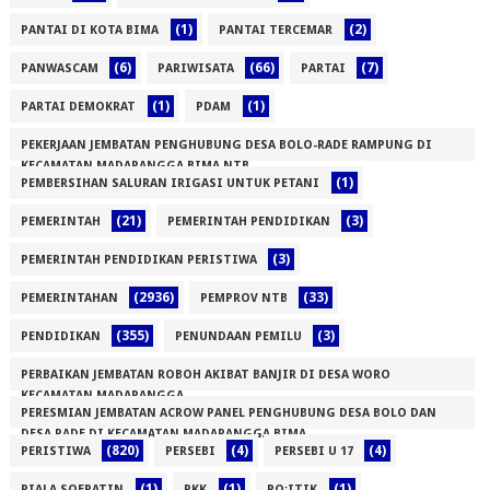
(1)
(2)
PANTAI DI KOTA BIMA
PANTAI TERCEMAR
(6)
(66)
(7)
PANWASCAM
PARIWISATA
PARTAI
(1)
(1)
PARTAI DEMOKRAT
PDAM
PEKERJAAN JEMBATAN PENGHUBUNG DESA BOLO-RADE RAMPUNG DI
KECAMATAN MADAPANGGA BIMA NTB
(1)
PEMBERSIHAN SALURAN IRIGASI UNTUK PETANI
(1)
(21)
(3)
PEMERINTAH
PEMERINTAH PENDIDIKAN
(3)
PEMERINTAH PENDIDIKAN PERISTIWA
(2936)
(33)
PEMERINTAHAN
PEMPROV NTB
(355)
(3)
PENDIDIKAN
PENUNDAAN PEMILU
PERBAIKAN JEMBATAN ROBOH AKIBAT BANJIR DI DESA WORO
KECAMATAN MADAPANGGA
PERESMIAN JEMBATAN ACROW PANEL PENGHUBUNG DESA BOLO DAN
(1)
DESA RADE DI KECAMATAN MADAPANGGA BIMA
(820)
(4)
(4)
PERISTIWA
PERSEBI
PERSEBI U 17
(1)
(1)
(1)
(1)
PIALA SOERATIN
PKK
PO;ITIK