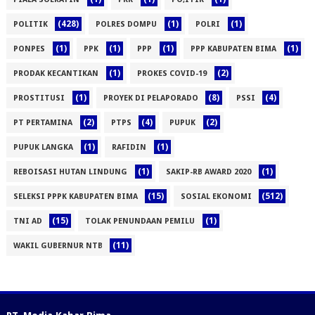
(428)
(1)
(1)
POLITIK
POLRES DOMPU
POLRI
(1)
(1)
(1)
(1)
PONPES
PPK
PPP
PPP KABUPATEN BIMA
(1)
(2)
PRODAK KECANTIKAN
PROKES COVID-19
(1)
(8)
(4)
PROSTITUSI
PROYEK DI PELAPORADO
PSSI
(2)
(4)
(2)
PT PERTAMINA
PTPS
PUPUK
(1)
(1)
PUPUK LANGKA
RAFIDIN
(1)
(1)
REBOISASI HUTAN LINDUNG
SAKIP-RB AWARD 2020
(15)
(512)
SELEKSI PPPK KABUPATEN BIMA
SOSIAL EKONOMI
(15)
(1)
TNI AD
TOLAK PENUNDAAN PEMILU
(11)
WAKIL GUBERNUR NTB