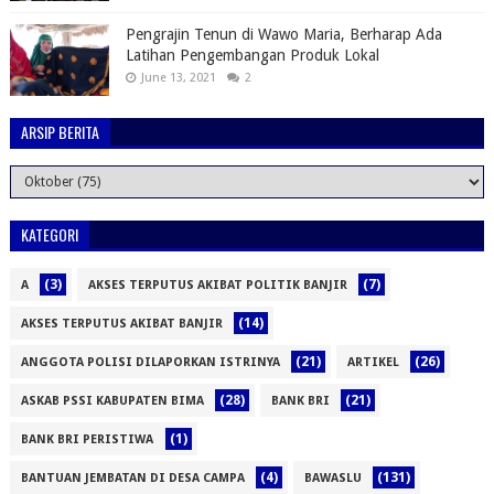
Pengrajin Tenun di Wawo Maria, Berharap Ada
Latihan Pengembangan Produk Lokal
June 13, 2021
2
ARSIP BERITA
KATEGORI
(3)
(7)
A
AKSES TERPUTUS AKIBAT POLITIK BANJIR
(14)
AKSES TERPUTUS AKIBAT BANJIR
(21)
(26)
ANGGOTA POLISI DILAPORKAN ISTRINYA
ARTIKEL
(28)
(21)
ASKAB PSSI KABUPATEN BIMA
BANK BRI
(1)
BANK BRI PERISTIWA
(4)
(131)
BANTUAN JEMBATAN DI DESA CAMPA
BAWASLU