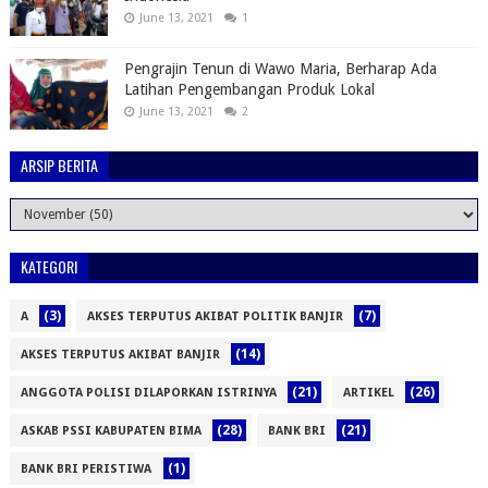
June 13, 2021
1
Pengrajin Tenun di Wawo Maria, Berharap Ada
Latihan Pengembangan Produk Lokal
June 13, 2021
2
ARSIP BERITA
KATEGORI
(3)
(7)
A
AKSES TERPUTUS AKIBAT POLITIK BANJIR
(14)
AKSES TERPUTUS AKIBAT BANJIR
(21)
(26)
ANGGOTA POLISI DILAPORKAN ISTRINYA
ARTIKEL
(28)
(21)
ASKAB PSSI KABUPATEN BIMA
BANK BRI
(1)
BANK BRI PERISTIWA