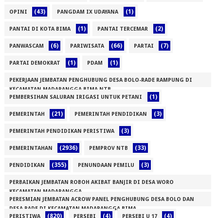
(43)
(1)
OPINI
PANGDAM IX UDAYANA
(1)
(2)
PANTAI DI KOTA BIMA
PANTAI TERCEMAR
(6)
(66)
(7)
PANWASCAM
PARIWISATA
PARTAI
(1)
(1)
PARTAI DEMOKRAT
PDAM
PEKERJAAN JEMBATAN PENGHUBUNG DESA BOLO-RADE RAMPUNG DI
KECAMATAN MADAPANGGA BIMA NTB
(1)
PEMBERSIHAN SALURAN IRIGASI UNTUK PETANI
(1)
(21)
(3)
PEMERINTAH
PEMERINTAH PENDIDIKAN
(3)
PEMERINTAH PENDIDIKAN PERISTIWA
(2936)
(33)
PEMERINTAHAN
PEMPROV NTB
(355)
(3)
PENDIDIKAN
PENUNDAAN PEMILU
PERBAIKAN JEMBATAN ROBOH AKIBAT BANJIR DI DESA WORO
KECAMATAN MADAPANGGA
PERESMIAN JEMBATAN ACROW PANEL PENGHUBUNG DESA BOLO DAN
(1)
DESA RADE DI KECAMATAN MADAPANGGA BIMA
(820)
(4)
(4)
PERISTIWA
PERSEBI
PERSEBI U 17
(1)