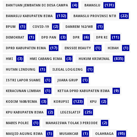
(4)
(131)
BANTUAN JEMBATAN DI DESA CAMPA
BAWASLU
(132)
(22)
BAWASLU KABUPATEN BIMA
BAWASLU PROVINSI NTB
(1)
(2)
(1)
BPUM
COVID-19
DANREM 162/WB
(1)
(3)
(6)
(11)
DEMOKRAT
DPD PAN
DPR
DPR RI
(17)
(1)
(1)
DPRD KABUPATEN BIMA
ENSSEE BEAUTY
HIBAH
(3)
(3)
(835)
HMI
HMI CABANG BIMA
HUKUM KRIMINAL
(1)
(1)
HUTAN LINDUNG
ILEGAL LOGGING
(1)
(1)
ISTRI LAPOR SUAMI
JUARA GRUP
(1)
(9)
KERACUNAN LIMBAH
KETUA DPRD KABUPATEN BIMA
(3)
(123)
(2)
KODIM 1608/BIMA
KORUPSI
KPU
(2)
(25)
KPU KABUPATEN BIMA
LEGISLATIF
(1)
(2)
MABES POLRI
MAHASISWA TOLAK 3 PERIODE
(1)
(1)
(95)
MASJID AGUNG BIMA
MUSANCAB
OLAHRAGA