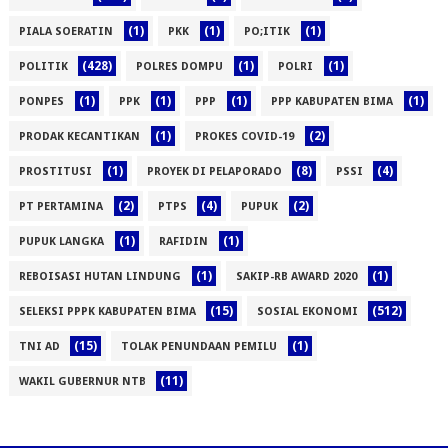
(1)
(1)
(1)
PIALA SOERATIN
PKK
PO;ITIK
(428)
(1)
(1)
POLITIK
POLRES DOMPU
POLRI
(1)
(1)
(1)
(1)
PONPES
PPK
PPP
PPP KABUPATEN BIMA
(1)
(2)
PRODAK KECANTIKAN
PROKES COVID-19
(1)
(8)
(4)
PROSTITUSI
PROYEK DI PELAPORADO
PSSI
(2)
(4)
(2)
PT PERTAMINA
PTPS
PUPUK
(1)
(1)
PUPUK LANGKA
RAFIDIN
(1)
(1)
REBOISASI HUTAN LINDUNG
SAKIP-RB AWARD 2020
(15)
(512)
SELEKSI PPPK KABUPATEN BIMA
SOSIAL EKONOMI
(15)
(1)
TNI AD
TOLAK PENUNDAAN PEMILU
(11)
WAKIL GUBERNUR NTB