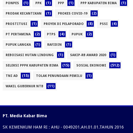
(1)
(1)
(1)
(1)
PONPES
PPK
PPP
PPP KABUPATEN BIMA
(1)
(2)
PRODAK KECANTIKAN
PROKES COVID-19
(1)
(8)
(4)
PROSTITUSI
PROYEK DI PELAPORADO
PSSI
(2)
(4)
(2)
PT PERTAMINA
PTPS
PUPUK
(1)
(1)
PUPUK LANGKA
RAFIDIN
(1)
(1)
REBOISASI HUTAN LINDUNG
SAKIP-RB AWARD 2020
(15)
(512)
SELEKSI PPPK KABUPATEN BIMA
SOSIAL EKONOMI
(15)
(1)
TNI AD
TOLAK PENUNDAAN PEMILU
(11)
WAKIL GUBERNUR NTB
PT. Media Kabar Bima
SK KEMENKUM HAM RI : AHU - 0049201.AH.01.01.TAHUN 2016