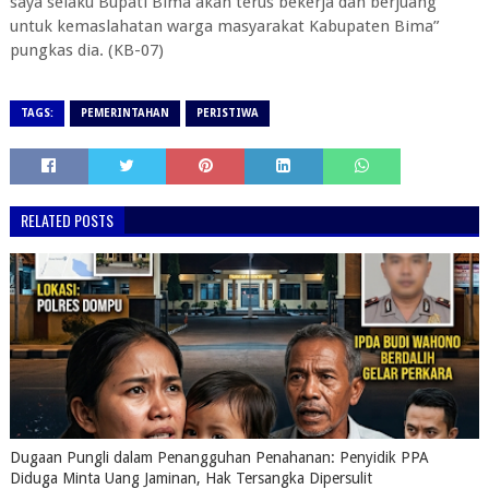
saya selaku Bupati Bima akan terus bekerja dan berjuang
untuk kemaslahatan warga masyarakat Kabupaten Bima”
pungkas dia. (KB-07)
TAGS:
PEMERINTAHAN
PERISTIWA
RELATED POSTS
Dugaan Pungli dalam Penangguhan Penahanan: Penyidik PPA
Diduga Minta Uang Jaminan, Hak Tersangka Dipersulit