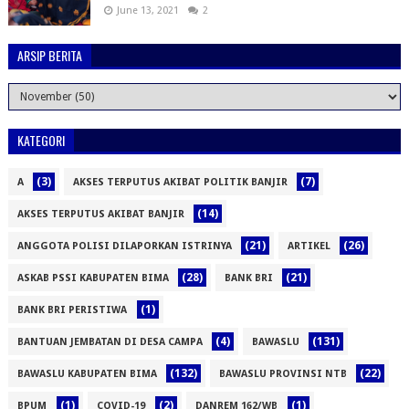
June 13, 2021
2
ARSIP BERITA
KATEGORI
(3)
(7)
A
AKSES TERPUTUS AKIBAT POLITIK BANJIR
(14)
AKSES TERPUTUS AKIBAT BANJIR
(21)
(26)
ANGGOTA POLISI DILAPORKAN ISTRINYA
ARTIKEL
(28)
(21)
ASKAB PSSI KABUPATEN BIMA
BANK BRI
(1)
BANK BRI PERISTIWA
(4)
(131)
BANTUAN JEMBATAN DI DESA CAMPA
BAWASLU
(132)
(22)
BAWASLU KABUPATEN BIMA
BAWASLU PROVINSI NTB
(1)
(2)
(1)
BPUM
COVID-19
DANREM 162/WB