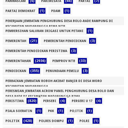
(6)
(66)
(7)
PANWASCAM
PARIWISATA
PARTAI
(1)
(1)
PARTAI DEMOKRAT
PDAM
PEKERJAAN JEMBATAN PENGHUBUNG DESA BOLO-RADE RAMPUNG DI
KECAMATAN MADAPANGGA BIMA NTB
(1)
PEMBERSIHAN SALURAN IRIGASI UNTUK PETANI
(1)
(21)
(3)
PEMERINTAH
PEMERINTAH PENDIDIKAN
(3)
PEMERINTAH PENDIDIKAN PERISTIWA
(2936)
(33)
PEMERINTAHAN
PEMPROV NTB
(355)
(3)
PENDIDIKAN
PENUNDAAN PEMILU
PERBAIKAN JEMBATAN ROBOH AKIBAT BANJIR DI DESA WORO
KECAMATAN MADAPANGGA
PERESMIAN JEMBATAN ACROW PANEL PENGHUBUNG DESA BOLO DAN
(1)
DESA RADE DI KECAMATAN MADAPANGGA BIMA
(820)
(4)
(4)
PERISTIWA
PERSEBI
PERSEBI U 17
(1)
(1)
(1)
(1)
PIALA SOERATIN
PKK
PO;ITIK
(428)
(1)
(1)
POLITIK
POLRES DOMPU
POLRI