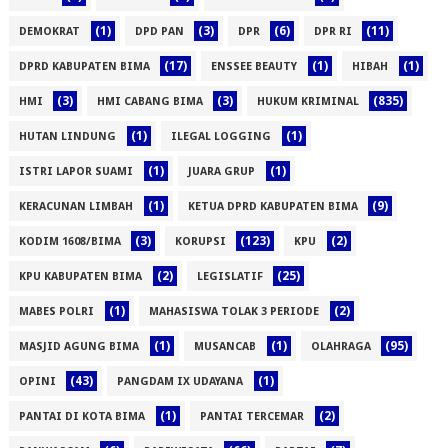
(1)
(3)
(6)
(11)
DEMOKRAT
DPD PAN
DPR
DPR RI
(17)
(1)
(1)
DPRD KABUPATEN BIMA
ENSSEE BEAUTY
HIBAH
(3)
(3)
(835)
HMI
HMI CABANG BIMA
HUKUM KRIMINAL
(1)
(1)
HUTAN LINDUNG
ILEGAL LOGGING
(1)
(1)
ISTRI LAPOR SUAMI
JUARA GRUP
(1)
(9)
KERACUNAN LIMBAH
KETUA DPRD KABUPATEN BIMA
(3)
(123)
(2)
KODIM 1608/BIMA
KORUPSI
KPU
(2)
(25)
KPU KABUPATEN BIMA
LEGISLATIF
(1)
(2)
MABES POLRI
MAHASISWA TOLAK 3 PERIODE
(1)
(1)
(95)
MASJID AGUNG BIMA
MUSANCAB
OLAHRAGA
(43)
(1)
OPINI
PANGDAM IX UDAYANA
(1)
(2)
PANTAI DI KOTA BIMA
PANTAI TERCEMAR