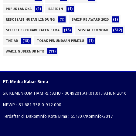
(1)
(1)
PUPUK LANGKA
RAFIDIN
(1)
(1)
REBOISASI HUTAN LINDUNG
SAKIP-RB AWARD 2020
(15)
(512)
SELEKSI PPPK KABUPATEN BIMA
SOSIAL EKONOMI
(15)
(1)
TNI AD
TOLAK PENUNDAAN PEMILU
(11)
WAKIL GUBERNUR NTB
PT. Media Kabar Bima
SK KEMENKUM HAM RI : AHU - 0049201.AH.01.01.TAHUN 2016
NPWP : 81.681.338.0-912.000
Terdaftar di Diskominfo Kota Bima : 551/07/Kominfo/2017