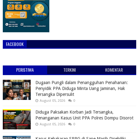
FACEBOOK
PERISTIWA
TERKINI
KOMENTAR
Dugaan Pungli dalam Penangguhan Penahanan:
Penyidik PPA Diduga Minta Uang Jaminan, Hak
Tersangka Dipersulit
August 05, 2026
0
Diduga Paksakan Korban Jadi Tersangka,
Penanganan Kasus Unit PPA Polres Dompu Disorot
August 05, 2026
0
Kasus Kebakaran SPPG di Sape Masih Diselidiki,