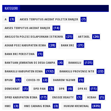
KATEGORI
(3)
(7)
A
AKSES TERPUTUS AKIBAT POLITIK BANJIR
(14)
AKSES TERPUTUS AKIBAT BANJIR
(21)
(26)
ANGGOTA POLISI DILAPORKAN ISTRINYA
ARTIKEL
(28)
(21)
ASKAB PSSI KABUPATEN BIMA
BANK BRI
(1)
BANK BRI PERISTIWA
(4)
(131)
BANTUAN JEMBATAN DI DESA CAMPA
BAWASLU
(132)
(22)
BAWASLU KABUPATEN BIMA
BAWASLU PROVINSI NTB
(1)
(2)
(1)
BPUM
COVID-19
DANREM 162/WB
(1)
(3)
(6)
(11)
DEMOKRAT
DPD PAN
DPR
DPR RI
(17)
(1)
(1)
DPRD KABUPATEN BIMA
ENSSEE BEAUTY
HIBAH
(3)
(3)
(835)
HMI
HMI CABANG BIMA
HUKUM KRIMINAL