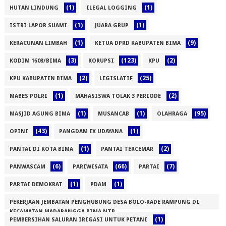
(1)
(1)
HUTAN LINDUNG
ILEGAL LOGGING
(1)
(1)
ISTRI LAPOR SUAMI
JUARA GRUP
(1)
(9)
KERACUNAN LIMBAH
KETUA DPRD KABUPATEN BIMA
(3)
(123)
(2)
KODIM 1608/BIMA
KORUPSI
KPU
(2)
(25)
KPU KABUPATEN BIMA
LEGISLATIF
(1)
(2)
MABES POLRI
MAHASISWA TOLAK 3 PERIODE
(1)
(1)
(95)
MASJID AGUNG BIMA
MUSANCAB
OLAHRAGA
(43)
(1)
OPINI
PANGDAM IX UDAYANA
(1)
(2)
PANTAI DI KOTA BIMA
PANTAI TERCEMAR
(6)
(66)
(7)
PANWASCAM
PARIWISATA
PARTAI
(1)
(1)
PARTAI DEMOKRAT
PDAM
PEKERJAAN JEMBATAN PENGHUBUNG DESA BOLO-RADE RAMPUNG DI
KECAMATAN MADAPANGGA BIMA NTB
(1)
PEMBERSIHAN SALURAN IRIGASI UNTUK PETANI
(1)