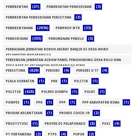
(21)
(3)
PEMERINTAH
PEMERINTAH PENDIDIKAN
(3)
PEMERINTAH PENDIDIKAN PERISTIWA
(2936)
(33)
PEMERINTAHAN
PEMPROV NTB
(355)
(3)
PENDIDIKAN
PENUNDAAN PEMILU
PERBAIKAN JEMBATAN ROBOH AKIBAT BANJIR DI DESA WORO
KECAMATAN MADAPANGGA
PERESMIAN JEMBATAN ACROW PANEL PENGHUBUNG DESA BOLO DAN
(1)
DESA RADE DI KECAMATAN MADAPANGGA BIMA
(820)
(4)
(4)
PERISTIWA
PERSEBI
PERSEBI U 17
(1)
(1)
(1)
(1)
PIALA SOERATIN
PKK
PO;ITIK
(428)
(1)
(1)
POLITIK
POLRES DOMPU
POLRI
(1)
(1)
(1)
(1)
PONPES
PPK
PPP
PPP KABUPATEN BIMA
(1)
(2)
PRODAK KECANTIKAN
PROKES COVID-19
(1)
(8)
(4)
PROSTITUSI
PROYEK DI PELAPORADO
PSSI
(2)
(4)
(2)
PT PERTAMINA
PTPS
PUPUK