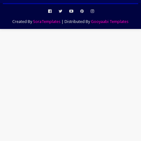
Created By
SoraTemplates
| Distributed By
Gooyaabi Templates