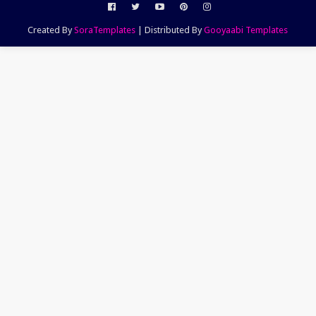
Created By
SoraTemplates
| Distributed By
Gooyaabi Templates