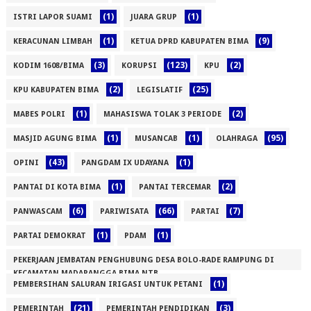
(1)
(1)
ISTRI LAPOR SUAMI
JUARA GRUP
(1)
(9)
KERACUNAN LIMBAH
KETUA DPRD KABUPATEN BIMA
(3)
(123)
(2)
KODIM 1608/BIMA
KORUPSI
KPU
(2)
(25)
KPU KABUPATEN BIMA
LEGISLATIF
(1)
(2)
MABES POLRI
MAHASISWA TOLAK 3 PERIODE
(1)
(1)
(95)
MASJID AGUNG BIMA
MUSANCAB
OLAHRAGA
(43)
(1)
OPINI
PANGDAM IX UDAYANA
(1)
(2)
PANTAI DI KOTA BIMA
PANTAI TERCEMAR
(6)
(66)
(7)
PANWASCAM
PARIWISATA
PARTAI
(1)
(1)
PARTAI DEMOKRAT
PDAM
PEKERJAAN JEMBATAN PENGHUBUNG DESA BOLO-RADE RAMPUNG DI
KECAMATAN MADAPANGGA BIMA NTB
(1)
PEMBERSIHAN SALURAN IRIGASI UNTUK PETANI
(1)
(21)
(3)
PEMERINTAH
PEMERINTAH PENDIDIKAN