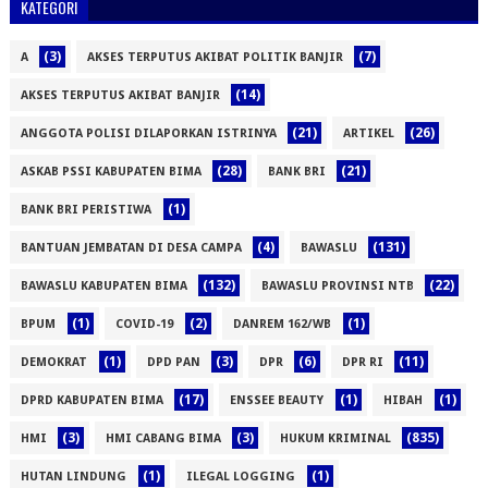
KATEGORI
(3)
(7)
A
AKSES TERPUTUS AKIBAT POLITIK BANJIR
(14)
AKSES TERPUTUS AKIBAT BANJIR
(21)
(26)
ANGGOTA POLISI DILAPORKAN ISTRINYA
ARTIKEL
(28)
(21)
ASKAB PSSI KABUPATEN BIMA
BANK BRI
(1)
BANK BRI PERISTIWA
(4)
(131)
BANTUAN JEMBATAN DI DESA CAMPA
BAWASLU
(132)
(22)
BAWASLU KABUPATEN BIMA
BAWASLU PROVINSI NTB
(1)
(2)
(1)
BPUM
COVID-19
DANREM 162/WB
(1)
(3)
(6)
(11)
DEMOKRAT
DPD PAN
DPR
DPR RI
(17)
(1)
(1)
DPRD KABUPATEN BIMA
ENSSEE BEAUTY
HIBAH
(3)
(3)
(835)
HMI
HMI CABANG BIMA
HUKUM KRIMINAL
(1)
(1)
HUTAN LINDUNG
ILEGAL LOGGING