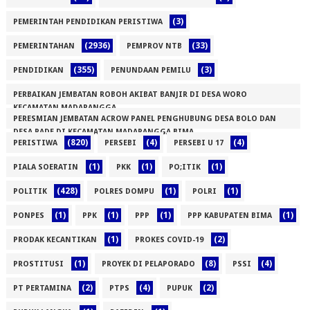
(3)
PEMERINTAH PENDIDIKAN PERISTIWA
(2936)
(33)
PEMERINTAHAN
PEMPROV NTB
(355)
(3)
PENDIDIKAN
PENUNDAAN PEMILU
PERBAIKAN JEMBATAN ROBOH AKIBAT BANJIR DI DESA WORO
KECAMATAN MADAPANGGA
PERESMIAN JEMBATAN ACROW PANEL PENGHUBUNG DESA BOLO DAN
(1)
DESA RADE DI KECAMATAN MADAPANGGA BIMA
(820)
(4)
(4)
PERISTIWA
PERSEBI
PERSEBI U 17
(1)
(1)
(1)
(1)
PIALA SOERATIN
PKK
PO;ITIK
(428)
(1)
(1)
POLITIK
POLRES DOMPU
POLRI
(1)
(1)
(1)
(1)
PONPES
PPK
PPP
PPP KABUPATEN BIMA
(1)
(2)
PRODAK KECANTIKAN
PROKES COVID-19
(1)
(8)
(4)
PROSTITUSI
PROYEK DI PELAPORADO
PSSI
(2)
(4)
(2)
PT PERTAMINA
PTPS
PUPUK