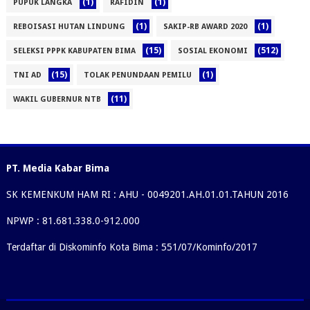
(1)
(1)
PUPUK LANGKA
RAFIDIN
(1)
(1)
REBOISASI HUTAN LINDUNG
SAKIP-RB AWARD 2020
(15)
(512)
SELEKSI PPPK KABUPATEN BIMA
SOSIAL EKONOMI
(15)
(1)
TNI AD
TOLAK PENUNDAAN PEMILU
(11)
WAKIL GUBERNUR NTB
PT. Media Kabar Bima
SK KEMENKUM HAM RI : AHU - 0049201.AH.01.01.TAHUN 2016
NPWP : 81.681.338.0-912.000
Terdaftar di Diskominfo Kota Bima : 551/07/Kominfo/2017