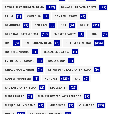
(132)
(22)
BAWASLU KABUPATEN BIMA
BAWASLU PROVINSI NTB
(1)
(2)
(1)
BPUM
COVID-19
DANREM 162/WB
(1)
(3)
(6)
(11)
DEMOKRAT
DPD PAN
DPR
DPR RI
(17)
(1)
(1)
DPRD KABUPATEN BIMA
ENSSEE BEAUTY
HIBAH
(3)
(3)
(834)
HMI
HMI CABANG BIMA
HUKUM KRIMINAL
(1)
(1)
HUTAN LINDUNG
ILEGAL LOGGING
(1)
(1)
ISTRI LAPOR SUAMI
JUARA GRUP
(1)
(9)
KERACUNAN LIMBAH
KETUA DPRD KABUPATEN BIMA
(3)
(123)
(2)
KODIM 1608/BIMA
KORUPSI
KPU
(2)
(25)
KPU KABUPATEN BIMA
LEGISLATIF
(1)
(2)
MABES POLRI
MAHASISWA TOLAK 3 PERIODE
(1)
(1)
(95)
MASJID AGUNG BIMA
MUSANCAB
OLAHRAGA