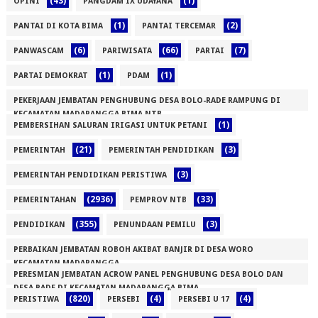
(43)
(1)
OPINI
PANGDAM IX UDAYANA
(1)
(2)
PANTAI DI KOTA BIMA
PANTAI TERCEMAR
(6)
(66)
(7)
PANWASCAM
PARIWISATA
PARTAI
(1)
(1)
PARTAI DEMOKRAT
PDAM
PEKERJAAN JEMBATAN PENGHUBUNG DESA BOLO-RADE RAMPUNG DI
KECAMATAN MADAPANGGA BIMA NTB
(1)
PEMBERSIHAN SALURAN IRIGASI UNTUK PETANI
(1)
(21)
(3)
PEMERINTAH
PEMERINTAH PENDIDIKAN
(3)
PEMERINTAH PENDIDIKAN PERISTIWA
(2936)
(33)
PEMERINTAHAN
PEMPROV NTB
(355)
(3)
PENDIDIKAN
PENUNDAAN PEMILU
PERBAIKAN JEMBATAN ROBOH AKIBAT BANJIR DI DESA WORO
KECAMATAN MADAPANGGA
PERESMIAN JEMBATAN ACROW PANEL PENGHUBUNG DESA BOLO DAN
(1)
DESA RADE DI KECAMATAN MADAPANGGA BIMA
(820)
(4)
(4)
PERISTIWA
PERSEBI
PERSEBI U 17
(1)