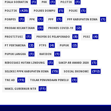
(1)
(1)
(1)
PIALA SOERATIN
PKK
PO;ITIK
(428)
(1)
(1)
POLITIK
POLRES DOMPU
POLRI
(1)
(1)
(1)
(1)
PONPES
PPK
PPP
PPP KABUPATEN BIMA
(1)
(2)
PRODAK KECANTIKAN
PROKES COVID-19
(1)
(8)
(4)
PROSTITUSI
PROYEK DI PELAPORADO
PSSI
(2)
(4)
(2)
PT PERTAMINA
PTPS
PUPUK
(1)
(1)
PUPUK LANGKA
RAFIDIN
(1)
(1)
REBOISASI HUTAN LINDUNG
SAKIP-RB AWARD 2020
(15)
(512)
SELEKSI PPPK KABUPATEN BIMA
SOSIAL EKONOMI
(15)
(1)
TNI AD
TOLAK PENUNDAAN PEMILU
(11)
WAKIL GUBERNUR NTB