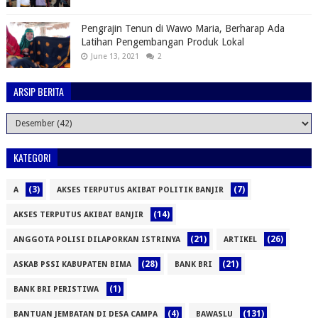
Pengrajin Tenun di Wawo Maria, Berharap Ada
Latihan Pengembangan Produk Lokal
June 13, 2021
2
ARSIP BERITA
KATEGORI
(3)
(7)
A
AKSES TERPUTUS AKIBAT POLITIK BANJIR
(14)
AKSES TERPUTUS AKIBAT BANJIR
(21)
(26)
ANGGOTA POLISI DILAPORKAN ISTRINYA
ARTIKEL
(28)
(21)
ASKAB PSSI KABUPATEN BIMA
BANK BRI
(1)
BANK BRI PERISTIWA
(4)
(131)
BANTUAN JEMBATAN DI DESA CAMPA
BAWASLU