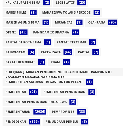
(2)
(25)
KPU KABUPATEN BIMA
LEGISLATIF
(1)
(2)
MABES POLRI
MAHASISWA TOLAK 3 PERIODE
(1)
(1)
(95)
MASJID AGUNG BIMA
MUSANCAB
OLAHRAGA
(43)
(1)
OPINI
PANGDAM IX UDAYANA
(1)
(2)
PANTAI DI KOTA BIMA
PANTAI TERCEMAR
(6)
(66)
(7)
PANWASCAM
PARIWISATA
PARTAI
(1)
(1)
PARTAI DEMOKRAT
PDAM
PEKERJAAN JEMBATAN PENGHUBUNG DESA BOLO-RADE RAMPUNG DI
KECAMATAN MADAPANGGA BIMA NTB
(1)
PEMBERSIHAN SALURAN IRIGASI UNTUK PETANI
(1)
(21)
(3)
PEMERINTAH
PEMERINTAH PENDIDIKAN
(3)
PEMERINTAH PENDIDIKAN PERISTIWA
(2936)
(33)
PEMERINTAHAN
PEMPROV NTB
(355)
(3)
PENDIDIKAN
PENUNDAAN PEMILU