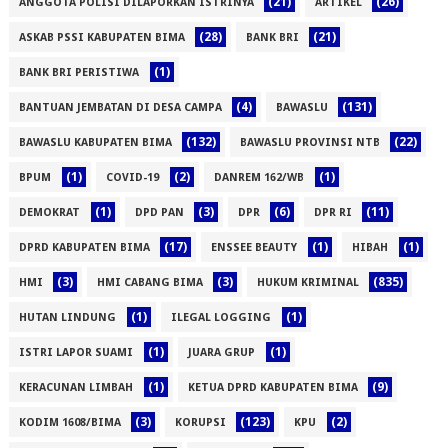
(21)
(26)
ANGGOTA POLISI DILAPORKAN ISTRINYA
ARTIKEL
(28)
(21)
ASKAB PSSI KABUPATEN BIMA
BANK BRI
(1)
BANK BRI PERISTIWA
(4)
(131)
BANTUAN JEMBATAN DI DESA CAMPA
BAWASLU
(132)
(22)
BAWASLU KABUPATEN BIMA
BAWASLU PROVINSI NTB
(1)
(2)
(1)
BPUM
COVID-19
DANREM 162/WB
(1)
(3)
(6)
(11)
DEMOKRAT
DPD PAN
DPR
DPR RI
(17)
(1)
(1)
DPRD KABUPATEN BIMA
ENSSEE BEAUTY
HIBAH
(3)
(3)
(835)
HMI
HMI CABANG BIMA
HUKUM KRIMINAL
(1)
(1)
HUTAN LINDUNG
ILEGAL LOGGING
(1)
(1)
ISTRI LAPOR SUAMI
JUARA GRUP
(1)
(9)
KERACUNAN LIMBAH
KETUA DPRD KABUPATEN BIMA
(3)
(123)
(2)
KODIM 1608/BIMA
KORUPSI
KPU