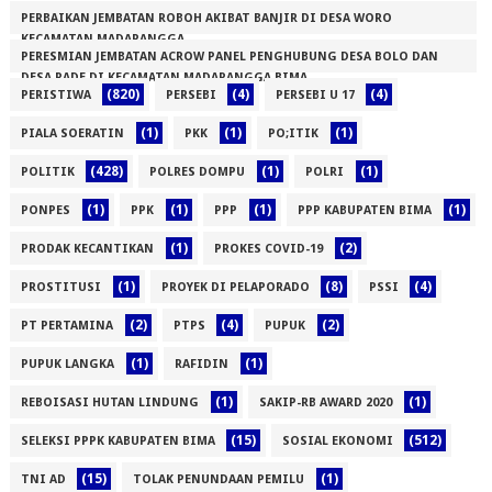
PERBAIKAN JEMBATAN ROBOH AKIBAT BANJIR DI DESA WORO
KECAMATAN MADAPANGGA
PERESMIAN JEMBATAN ACROW PANEL PENGHUBUNG DESA BOLO DAN
(1)
DESA RADE DI KECAMATAN MADAPANGGA BIMA
(820)
(4)
(4)
PERISTIWA
PERSEBI
PERSEBI U 17
(1)
(1)
(1)
(1)
PIALA SOERATIN
PKK
PO;ITIK
(428)
(1)
(1)
POLITIK
POLRES DOMPU
POLRI
(1)
(1)
(1)
(1)
PONPES
PPK
PPP
PPP KABUPATEN BIMA
(1)
(2)
PRODAK KECANTIKAN
PROKES COVID-19
(1)
(8)
(4)
PROSTITUSI
PROYEK DI PELAPORADO
PSSI
(2)
(4)
(2)
PT PERTAMINA
PTPS
PUPUK
(1)
(1)
PUPUK LANGKA
RAFIDIN
(1)
(1)
REBOISASI HUTAN LINDUNG
SAKIP-RB AWARD 2020
(15)
(512)
SELEKSI PPPK KABUPATEN BIMA
SOSIAL EKONOMI
(15)
(1)
TNI AD
TOLAK PENUNDAAN PEMILU