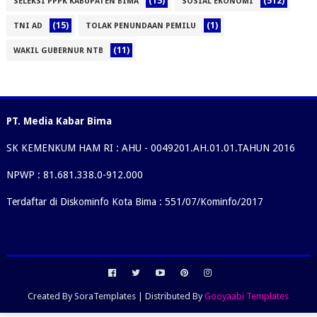
(15)
(512)
SELEKSI PPPK KABUPATEN BIMA
SOSIAL EKONOMI
(15)
(1)
TNI AD
TOLAK PENUNDAAN PEMILU
(11)
WAKIL GUBERNUR NTB
PT. Media Kabar Bima
SK KEMENKUM HAM RI : AHU - 0049201.AH.01.01.TAHUN 2016
NPWP : 81.681.338.0-912.000
Terdaftar di Diskominfo Kota Bima : 551/07/Kominfo/2017
Created By
SoraTemplates
| Distributed By
Gooyaabi Templates