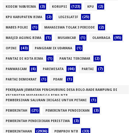
(3)
(123)
(2)
KODIM 1608/BIMA
KORUPSI
KPU
(2)
(25)
KPU KABUPATEN BIMA
LEGISLATIF
(1)
(2)
MABES POLRI
MAHASISWA TOLAK 3 PERIODE
(1)
(1)
(95)
MASJID AGUNG BIMA
MUSANCAB
OLAHRAGA
(43)
(1)
OPINI
PANGDAM IX UDAYANA
(1)
(2)
PANTAI DI KOTA BIMA
PANTAI TERCEMAR
(6)
(66)
(7)
PANWASCAM
PARIWISATA
PARTAI
(1)
(1)
PARTAI DEMOKRAT
PDAM
PEKERJAAN JEMBATAN PENGHUBUNG DESA BOLO-RADE RAMPUNG DI
KECAMATAN MADAPANGGA BIMA NTB
(1)
PEMBERSIHAN SALURAN IRIGASI UNTUK PETANI
(1)
(21)
(3)
PEMERINTAH
PEMERINTAH PENDIDIKAN
(3)
PEMERINTAH PENDIDIKAN PERISTIWA
(2936)
(33)
PEMERINTAHAN
PEMPROV NTB