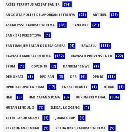
(14)
AKSES TERPUTUS AKIBAT BANJIR
(21)
(26)
ANGGOTA POLISI DILAPORKAN ISTRINYA
ARTIKEL
(28)
(21)
ASKAB PSSI KABUPATEN BIMA
BANK BRI
(1)
BANK BRI PERISTIWA
(4)
(131)
BANTUAN JEMBATAN DI DESA CAMPA
BAWASLU
(132)
(22)
BAWASLU KABUPATEN BIMA
BAWASLU PROVINSI NTB
(1)
(2)
(1)
BPUM
COVID-19
DANREM 162/WB
(1)
(3)
(6)
(11)
DEMOKRAT
DPD PAN
DPR
DPR RI
(17)
(1)
(1)
DPRD KABUPATEN BIMA
ENSSEE BEAUTY
HIBAH
(3)
(3)
(834)
HMI
HMI CABANG BIMA
HUKUM KRIMINAL
(1)
(1)
HUTAN LINDUNG
ILEGAL LOGGING
(1)
(1)
ISTRI LAPOR SUAMI
JUARA GRUP
(1)
(9)
KERACUNAN LIMBAH
KETUA DPRD KABUPATEN BIMA