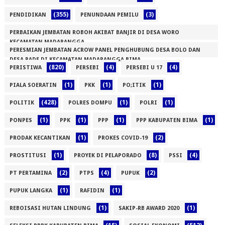
(355)
(3)
PENDIDIKAN
PENUNDAAN PEMILU
PERBAIKAN JEMBATAN ROBOH AKIBAT BANJIR DI DESA WORO
KECAMATAN MADAPANGGA
PERESMIAN JEMBATAN ACROW PANEL PENGHUBUNG DESA BOLO DAN
(1)
DESA RADE DI KECAMATAN MADAPANGGA BIMA
(820)
(4)
(4)
PERISTIWA
PERSEBI
PERSEBI U 17
(1)
(1)
(1)
(1)
PIALA SOERATIN
PKK
PO;ITIK
(428)
(1)
(1)
POLITIK
POLRES DOMPU
POLRI
(1)
(1)
(1)
(1)
PONPES
PPK
PPP
PPP KABUPATEN BIMA
(1)
(2)
PRODAK KECANTIKAN
PROKES COVID-19
(1)
(8)
(4)
PROSTITUSI
PROYEK DI PELAPORADO
PSSI
(2)
(4)
(2)
PT PERTAMINA
PTPS
PUPUK
(1)
(1)
PUPUK LANGKA
RAFIDIN
(1)
(1)
REBOISASI HUTAN LINDUNG
SAKIP-RB AWARD 2020