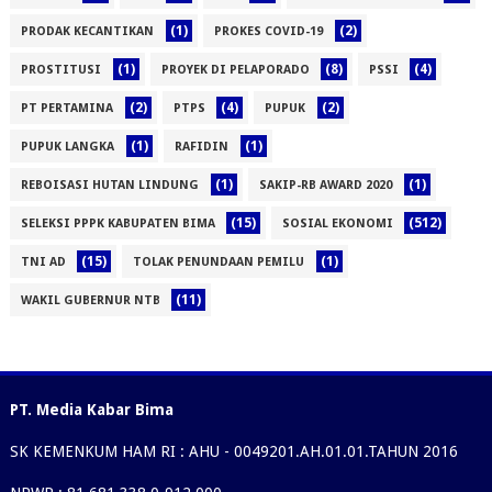
(1)
(2)
PRODAK KECANTIKAN
PROKES COVID-19
(1)
(8)
(4)
PROSTITUSI
PROYEK DI PELAPORADO
PSSI
(2)
(4)
(2)
PT PERTAMINA
PTPS
PUPUK
(1)
(1)
PUPUK LANGKA
RAFIDIN
(1)
(1)
REBOISASI HUTAN LINDUNG
SAKIP-RB AWARD 2020
(15)
(512)
SELEKSI PPPK KABUPATEN BIMA
SOSIAL EKONOMI
(15)
(1)
TNI AD
TOLAK PENUNDAAN PEMILU
(11)
WAKIL GUBERNUR NTB
PT. Media Kabar Bima
SK KEMENKUM HAM RI : AHU - 0049201.AH.01.01.TAHUN 2016