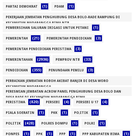
(1)
(1)
PARTAI DEMOKRAT
PDAM
PEKERJAAN JEMBATAN PENGHUBUNG DESA BOLO-RADE RAMPUNG DI
KECAMATAN MADAPANGGA BIMA NTB
(1)
PEMBERSIHAN SALURAN IRIGASI UNTUK PETANI
(1)
(21)
(3)
PEMERINTAH
PEMERINTAH PENDIDIKAN
(3)
PEMERINTAH PENDIDIKAN PERISTIWA
(2936)
(33)
PEMERINTAHAN
PEMPROV NTB
(355)
(3)
PENDIDIKAN
PENUNDAAN PEMILU
PERBAIKAN JEMBATAN ROBOH AKIBAT BANJIR DI DESA WORO
KECAMATAN MADAPANGGA
PERESMIAN JEMBATAN ACROW PANEL PENGHUBUNG DESA BOLO DAN
(1)
DESA RADE DI KECAMATAN MADAPANGGA BIMA
(820)
(4)
(4)
PERISTIWA
PERSEBI
PERSEBI U 17
(1)
(1)
(1)
(1)
PIALA SOERATIN
PKK
PO;ITIK
(428)
(1)
(1)
POLITIK
POLRES DOMPU
POLRI
(1)
(1)
(1)
(1)
PONPES
PPK
PPP
PPP KABUPATEN BIMA