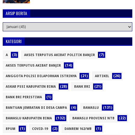
ARSIP BERITA
KATEGORI
(3)
(7)
A
AKSES TERPUTUS AKIBAT POLITIK BANJIR
(14)
AKSES TERPUTUS AKIBAT BANJIR
(21)
(26)
ANGGOTA POLISI DILAPORKAN ISTRINYA
ARTIKEL
(28)
(21)
ASKAB PSSI KABUPATEN BIMA
BANK BRI
(1)
BANK BRI PERISTIWA
(4)
(131)
BANTUAN JEMBATAN DI DESA CAMPA
BAWASLU
(132)
(22)
BAWASLU KABUPATEN BIMA
BAWASLU PROVINSI NTB
(1)
(2)
(1)
BPUM
COVID-19
DANREM 162/WB