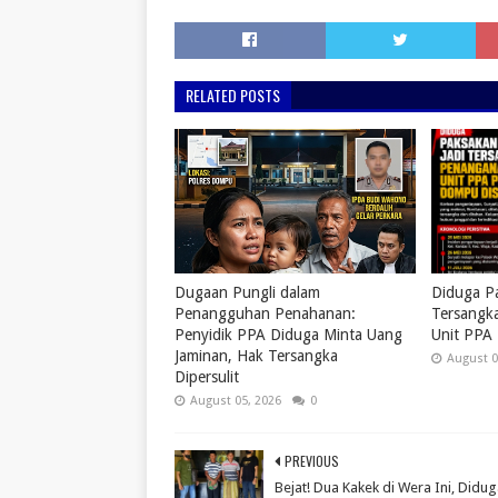
RELATED POSTS
Dugaan Pungli dalam
Diduga Pa
Penangguhan Penahanan:
Tersangk
Penyidik PPA Diduga Minta Uang
Unit PPA
Jaminan, Hak Tersangka
August 0
Dipersulit
August 05, 2026
0
PREVIOUS
Bejat! Dua Kakek di Wera Ini, Didu