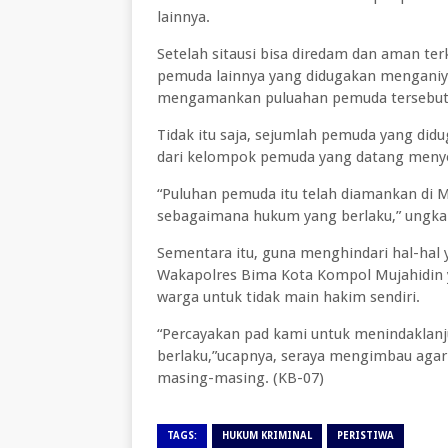
lainnya.
Setelah sitausi bisa diredam dan aman te
pemuda lainnya yang didugakan menganiy
mengamankan puluahan pemuda tersebut
Tidak itu saja, sejumlah pemuda yang did
dari kelompok pemuda yang datang menyera
“Puluhan pemuda itu telah diamankan di M
sebagaimana hukum yang berlaku,” ungka
Sementara itu, guna menghindari hal-hal 
Wakapolres Bima Kota Kompol Mujahidin y
warga untuk tidak main hakim sendiri.
“Percayakan pad kami untuk menindaklanju
berlaku,”ucapnya, seraya mengimbau agar
masing-masing. (KB-07)
TAGS:
HUKUM KRIMINAL
PERISTIWA