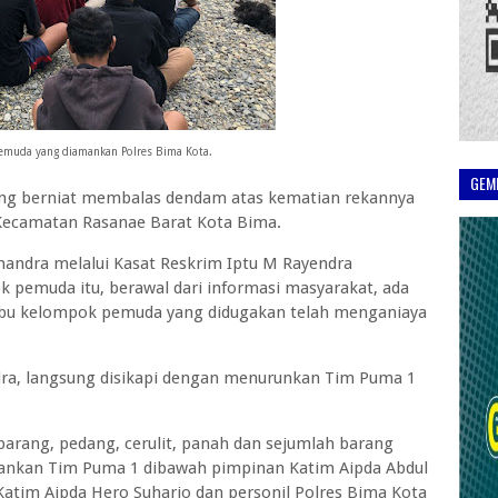
emuda yang diamankan Polres Bima Kota.
GEM
ng berniat membalas dendam atas kematian rekannya
ae Kecamatan Rasanae Barat Kota Bima.
andra melalui Kasat Reskrim Iptu M Rayendra
 pemuda itu, berawal dari informasi masyarakat, ada
u kelompok pemuda yang didugakan telah menganiaya
ndra, langsung disikapi dengan menurunkan Tim Puma 1
rang, pedang, cerulit, panah dan sejumlah barang
amankan Tim Puma 1 dibawah pimpinan Katim Aipda Abdul
atim Aipda Hero Suharjo dan personil Polres Bima Kota