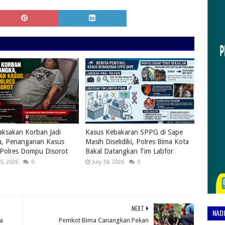
ksakan Korban Jadi
Kasus Kebakaran SPPG di Sape
a, Penanganan Kasus
Masih Diselidiki, Polres Bima Kota
 Polres Dompu Disorot
Bakal Datangkan Tim Labfor
5, 2026
0
July 30, 2026
0
NEXT
NAD
ga
Pemkot Bima Canangkan Pekan