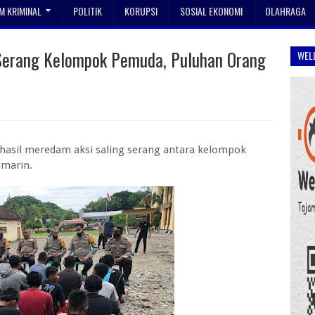
 KRIMINAL
POLITIK
KORUPSI
SOSIAL EKONOMI
OLAHRAGA
Serang Kelompok Pemuda, Puluhan Orang
WEL
rhasil meredam aksi saling serang antara kelompok
emarin.