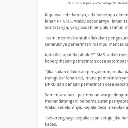
Foto bersama Kepala Desa Soritatanga, Merafudin (d
Rupanya sebelumnya, ada beberapa oknum
lahan PT SMS. Walau sebenarnya, lahan t
Soritatanga, yang sudah berpuluh tahun 
"Kami menolak untuk dilakukan pengukura
seharusnya pemerintah mampu mencarikan 
Kata dia, apabila pihak PT SMS sudah mel
keberpihakan pemerintah desa setempat 
"Jika sudah dilakukan pengukuran, maka p
mengukur lahan itu, mana pemerintah yang 
DPRD dan bahkan pemerintah desa seolah 
Sementara hasil pertemuan warga dengan 
menandatangani bersama surat pernyataa
Walau sebelumnya, kepala desa menolak a
"Sekarang saya sepakat dan setuju jika buny
kades.