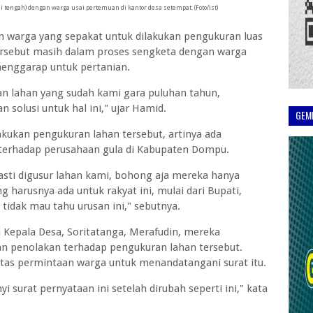
i tengah) dengan warga usai pertemuan di kantor desa setempat. (Foto/ist)
 warga yang sepakat untuk dilakukan pengukuran luas
ersebut masih dalam proses sengketa dengan warga
menggarap untuk pertanian.
n lahan yang sudah kami gara puluhan tahun,
solusi untuk hal ini," ujar Hamid.
GEM
akukan pengukuran lahan tersebut, artinya ada
terhadap perusahaan gula di Kabupaten Dompu.
asti digusur lahan kami, bohong aja mereka hanya
harusnya ada untuk rakyat ini, mulai dari Bupati,
tidak mau tahu urusan ini," sebutnya.
Kepala Desa, Soritatanga, Merafudin, mereka
n penolakan terhadap pengukuran lahan tersebut.
tas permintaan warga untuk menandatangani surat itu.
i surat pernyataan ini setelah dirubah seperti ini," kata