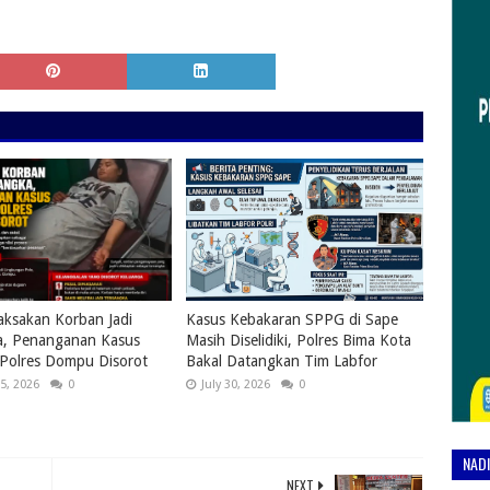
ksakan Korban Jadi
Kasus Kebakaran SPPG di Sape
a, Penanganan Kasus
Masih Diselidiki, Polres Bima Kota
 Polres Dompu Disorot
Bakal Datangkan Tim Labfor
5, 2026
0
July 30, 2026
0
NAD
NEXT