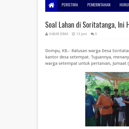
PERISTIWA
PEMERINTAHAN
HUKUM
Soal Lahan di Soritatanga, In
KABAR BIMA
10 Juni
0
Dompu, KB.- Ratusan warga Desa Soritat
kantor desa setempat. Tujuannya, menanya
warga setempat untuk pertanian, Jumaat (