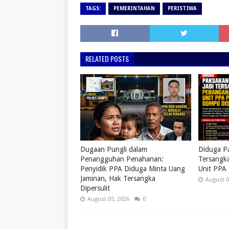
TAGS:
PEMERINTAHAN
PERISTIWA
RELATED POSTS
Dugaan Pungli dalam
Diduga Pa
Penangguhan Penahanan:
Tersangk
Penyidik PPA Diduga Minta Uang
Unit PPA
Jaminan, Hak Tersangka
August 0
Dipersulit
August 05, 2026
0