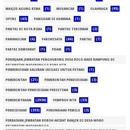
(1)
(1)
(95)
MASJID AGUNG BIMA
MUSANCAB
OLAHRAGA
(43)
(1)
OPINI
PANGDAM IX UDAYANA
(1)
(2)
PANTAI DI KOTA BIMA
PANTAI TERCEMAR
(6)
(66)
(7)
PANWASCAM
PARIWISATA
PARTAI
(1)
(1)
PARTAI DEMOKRAT
PDAM
PEKERJAAN JEMBATAN PENGHUBUNG DESA BOLO-RADE RAMPUNG DI
KECAMATAN MADAPANGGA BIMA NTB
(1)
PEMBERSIHAN SALURAN IRIGASI UNTUK PETANI
(1)
(21)
(3)
PEMERINTAH
PEMERINTAH PENDIDIKAN
(3)
PEMERINTAH PENDIDIKAN PERISTIWA
(2936)
(33)
PEMERINTAHAN
PEMPROV NTB
(355)
(3)
PENDIDIKAN
PENUNDAAN PEMILU
PERBAIKAN JEMBATAN ROBOH AKIBAT BANJIR DI DESA WORO
KECAMATAN MADAPANGGA