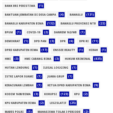
(1)
BANK BRI PERISTIWA
(4)
(131)
BANTUAN JEMBATAN DI DESA CAMPA
BAWASLU
(132)
(22)
BAWASLU KABUPATEN BIMA
BAWASLU PROVINSI NTB
(1)
(2)
(1)
BPUM
COVID-19
DANREM 162/WB
(1)
(3)
(6)
(11)
DEMOKRAT
DPD PAN
DPR
DPR RI
(17)
(1)
(1)
DPRD KABUPATEN BIMA
ENSSEE BEAUTY
HIBAH
(3)
(3)
(835)
HMI
HMI CABANG BIMA
HUKUM KRIMINAL
(1)
(1)
HUTAN LINDUNG
ILEGAL LOGGING
(1)
(1)
ISTRI LAPOR SUAMI
JUARA GRUP
(1)
(9)
KERACUNAN LIMBAH
KETUA DPRD KABUPATEN BIMA
(3)
(123)
(2)
KODIM 1608/BIMA
KORUPSI
KPU
(2)
(25)
KPU KABUPATEN BIMA
LEGISLATIF
(1)
(2)
MABES POLRI
MAHASISWA TOLAK 3 PERIODE