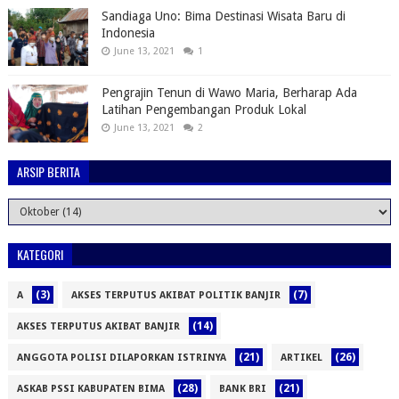
Sandiaga Uno: Bima Destinasi Wisata Baru di
Indonesia
June 13, 2021
1
Pengrajin Tenun di Wawo Maria, Berharap Ada
Latihan Pengembangan Produk Lokal
June 13, 2021
2
ARSIP BERITA
KATEGORI
(3)
(7)
A
AKSES TERPUTUS AKIBAT POLITIK BANJIR
(14)
AKSES TERPUTUS AKIBAT BANJIR
(21)
(26)
ANGGOTA POLISI DILAPORKAN ISTRINYA
ARTIKEL
(28)
(21)
ASKAB PSSI KABUPATEN BIMA
BANK BRI