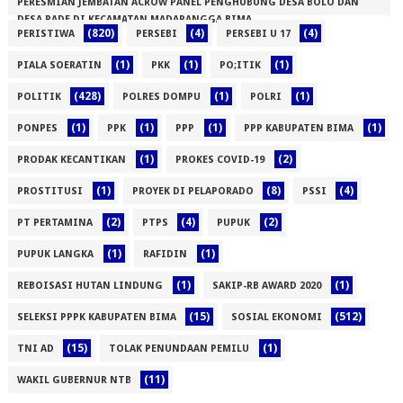
PERESMIAN JEMBATAN ACROW PANEL PENGHUBUNG DESA BOLO DAN
(1)
DESA RADE DI KECAMATAN MADAPANGGA BIMA
(820)
(4)
(4)
PERISTIWA
PERSEBI
PERSEBI U 17
(1)
(1)
(1)
(1)
PIALA SOERATIN
PKK
PO;ITIK
(428)
(1)
(1)
POLITIK
POLRES DOMPU
POLRI
(1)
(1)
(1)
(1)
PONPES
PPK
PPP
PPP KABUPATEN BIMA
(1)
(2)
PRODAK KECANTIKAN
PROKES COVID-19
(1)
(8)
(4)
PROSTITUSI
PROYEK DI PELAPORADO
PSSI
(2)
(4)
(2)
PT PERTAMINA
PTPS
PUPUK
(1)
(1)
PUPUK LANGKA
RAFIDIN
(1)
(1)
REBOISASI HUTAN LINDUNG
SAKIP-RB AWARD 2020
(15)
(512)
SELEKSI PPPK KABUPATEN BIMA
SOSIAL EKONOMI
(15)
(1)
TNI AD
TOLAK PENUNDAAN PEMILU
(11)
WAKIL GUBERNUR NTB