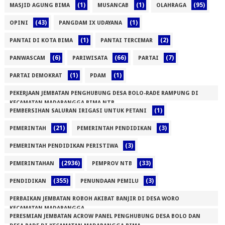
(1)
(1)
(95)
MASJID AGUNG BIMA
MUSANCAB
OLAHRAGA
(43)
(1)
OPINI
PANGDAM IX UDAYANA
(1)
(2)
PANTAI DI KOTA BIMA
PANTAI TERCEMAR
(6)
(66)
(7)
PANWASCAM
PARIWISATA
PARTAI
(1)
(1)
PARTAI DEMOKRAT
PDAM
PEKERJAAN JEMBATAN PENGHUBUNG DESA BOLO-RADE RAMPUNG DI
KECAMATAN MADAPANGGA BIMA NTB
(1)
PEMBERSIHAN SALURAN IRIGASI UNTUK PETANI
(1)
(21)
(3)
PEMERINTAH
PEMERINTAH PENDIDIKAN
(3)
PEMERINTAH PENDIDIKAN PERISTIWA
(2936)
(33)
PEMERINTAHAN
PEMPROV NTB
(355)
(3)
PENDIDIKAN
PENUNDAAN PEMILU
PERBAIKAN JEMBATAN ROBOH AKIBAT BANJIR DI DESA WORO
KECAMATAN MADAPANGGA
PERESMIAN JEMBATAN ACROW PANEL PENGHUBUNG DESA BOLO DAN
(1)