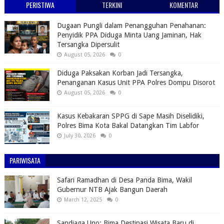
PERISTIWA
TERKINI
KOMENTAR
Dugaan Pungli dalam Penangguhan Penahanan:
Penyidik PPA Diduga Minta Uang Jaminan, Hak
Tersangka Dipersulit
August 05, 2026
0
Diduga Paksakan Korban Jadi Tersangka,
Penanganan Kasus Unit PPA Polres Dompu Disorot
August 05, 2026
0
Kasus Kebakaran SPPG di Sape Masih Diselidiki,
Polres Bima Kota Bakal Datangkan Tim Labfor
July 30, 2026
0
PARIWISATA
Safari Ramadhan di Desa Panda Bima, Wakil
Gubernur NTB Ajak Bangun Daerah
March 12, 2025
0
Sandiaga Uno: Bima Destinasi Wisata Baru di