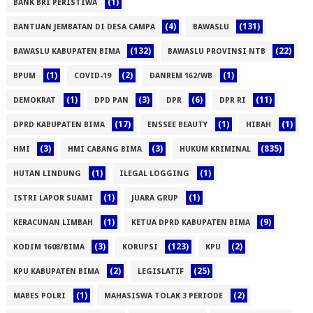
(1)
BANK BRI PERISTIWA
(4)
(131)
BANTUAN JEMBATAN DI DESA CAMPA
BAWASLU
(132)
(22)
BAWASLU KABUPATEN BIMA
BAWASLU PROVINSI NTB
(1)
(2)
(1)
BPUM
COVID-19
DANREM 162/WB
(1)
(3)
(6)
(11)
DEMOKRAT
DPD PAN
DPR
DPR RI
(17)
(1)
(1)
DPRD KABUPATEN BIMA
ENSSEE BEAUTY
HIBAH
(3)
(3)
(835)
HMI
HMI CABANG BIMA
HUKUM KRIMINAL
(1)
(1)
HUTAN LINDUNG
ILEGAL LOGGING
(1)
(1)
ISTRI LAPOR SUAMI
JUARA GRUP
(1)
(9)
KERACUNAN LIMBAH
KETUA DPRD KABUPATEN BIMA
(3)
(123)
(2)
KODIM 1608/BIMA
KORUPSI
KPU
(2)
(25)
KPU KABUPATEN BIMA
LEGISLATIF
(1)
(2)
MABES POLRI
MAHASISWA TOLAK 3 PERIODE