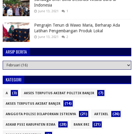
Indonesia
June 13, 2021
1
Pengrajin Tenun di Wawo Maria, Berharap Ada
Latihan Pengembangan Produk Lokal
June 13, 2021
2
ARSIP BERITA
KATEGORI
(3)
(7)
A
AKSES TERPUTUS AKIBAT POLITIK BANJIR
(14)
AKSES TERPUTUS AKIBAT BANJIR
(21)
(26)
ANGGOTA POLISI DILAPORKAN ISTRINYA
ARTIKEL
(28)
(21)
ASKAB PSSI KABUPATEN BIMA
BANK BRI