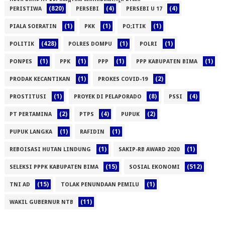
DESA RADE DI KECAMATAN MADAPANGGA BIMA
(820)
(4)
(4)
PERISTIWA
PERSEBI
PERSEBI U 17
(1)
(1)
(1)
(1)
PIALA SOERATIN
PKK
PO;ITIK
(428)
(1)
(1)
POLITIK
POLRES DOMPU
POLRI
(1)
(1)
(1)
(1)
PONPES
PPK
PPP
PPP KABUPATEN BIMA
(1)
(2)
PRODAK KECANTIKAN
PROKES COVID-19
(1)
(8)
(4)
PROSTITUSI
PROYEK DI PELAPORADO
PSSI
(2)
(4)
(2)
PT PERTAMINA
PTPS
PUPUK
(1)
(1)
PUPUK LANGKA
RAFIDIN
(1)
(1)
REBOISASI HUTAN LINDUNG
SAKIP-RB AWARD 2020
(15)
(512)
SELEKSI PPPK KABUPATEN BIMA
SOSIAL EKONOMI
(15)
(1)
TNI AD
TOLAK PENUNDAAN PEMILU
(11)
WAKIL GUBERNUR NTB