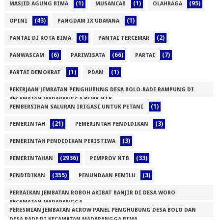
(1)
(1)
(95)
MASJID AGUNG BIMA
MUSANCAB
OLAHRAGA
(43)
(1)
OPINI
PANGDAM IX UDAYANA
(1)
(2)
PANTAI DI KOTA BIMA
PANTAI TERCEMAR
(6)
(66)
(7)
PANWASCAM
PARIWISATA
PARTAI
(1)
(1)
PARTAI DEMOKRAT
PDAM
PEKERJAAN JEMBATAN PENGHUBUNG DESA BOLO-RADE RAMPUNG DI
KECAMATAN MADAPANGGA BIMA NTB
(1)
PEMBERSIHAN SALURAN IRIGASI UNTUK PETANI
(1)
(21)
(3)
PEMERINTAH
PEMERINTAH PENDIDIKAN
(3)
PEMERINTAH PENDIDIKAN PERISTIWA
(2936)
(33)
PEMERINTAHAN
PEMPROV NTB
(355)
(3)
PENDIDIKAN
PENUNDAAN PEMILU
PERBAIKAN JEMBATAN ROBOH AKIBAT BANJIR DI DESA WORO
KECAMATAN MADAPANGGA
PERESMIAN JEMBATAN ACROW PANEL PENGHUBUNG DESA BOLO DAN
(1)
DESA RADE DI KECAMATAN MADAPANGGA BIMA