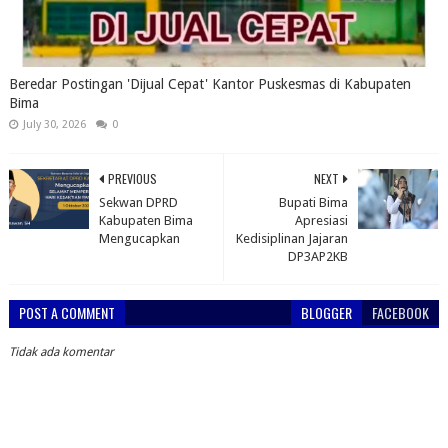
Beredar Postingan 'Dijual Cepat' Kantor Puskesmas di Kabupaten
Bima
July 30, 2026
0
PREVIOUS
NEXT
Sekwan DPRD
Bupati Bima
Kabupaten Bima
Apresiasi
Mengucapkan
Kedisiplinan Jajaran
DP3AP2KB
POST A COMMENT
BLOGGER
FACEBOOK
Tidak ada komentar