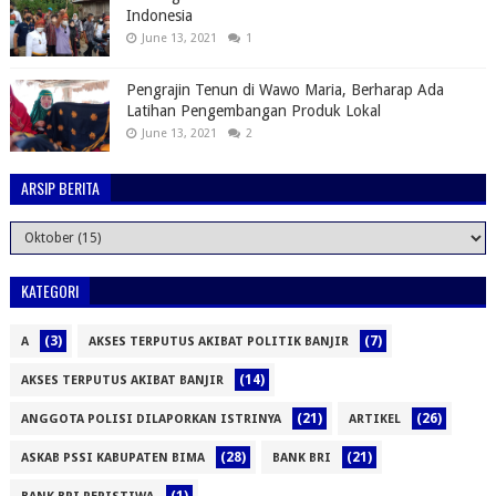
Indonesia
June 13, 2021
1
Pengrajin Tenun di Wawo Maria, Berharap Ada
Latihan Pengembangan Produk Lokal
June 13, 2021
2
ARSIP BERITA
KATEGORI
(3)
(7)
A
AKSES TERPUTUS AKIBAT POLITIK BANJIR
(14)
AKSES TERPUTUS AKIBAT BANJIR
(21)
(26)
ANGGOTA POLISI DILAPORKAN ISTRINYA
ARTIKEL
(28)
(21)
ASKAB PSSI KABUPATEN BIMA
BANK BRI
(1)