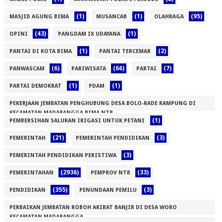
(1)
(1)
(95)
MASJID AGUNG BIMA
MUSANCAB
OLAHRAGA
(43)
(1)
OPINI
PANGDAM IX UDAYANA
(1)
(2)
PANTAI DI KOTA BIMA
PANTAI TERCEMAR
(6)
(66)
(7)
PANWASCAM
PARIWISATA
PARTAI
(1)
(1)
PARTAI DEMOKRAT
PDAM
PEKERJAAN JEMBATAN PENGHUBUNG DESA BOLO-RADE RAMPUNG DI
KECAMATAN MADAPANGGA BIMA NTB
(1)
PEMBERSIHAN SALURAN IRIGASI UNTUK PETANI
(1)
(21)
(3)
PEMERINTAH
PEMERINTAH PENDIDIKAN
(3)
PEMERINTAH PENDIDIKAN PERISTIWA
(2936)
(33)
PEMERINTAHAN
PEMPROV NTB
(355)
(3)
PENDIDIKAN
PENUNDAAN PEMILU
PERBAIKAN JEMBATAN ROBOH AKIBAT BANJIR DI DESA WORO
KECAMATAN MADAPANGGA