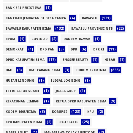
(1)
BANK BRI PERISTIWA
(4)
(131)
BANTUAN JEMBATAN DI DESA CAMPA
BAWASLU
(132)
(22)
BAWASLU KABUPATEN BIMA
BAWASLU PROVINSI NTB
(1)
(2)
(1)
BPUM
COVID-19
DANREM 162/WB
(1)
(3)
(6)
(11)
DEMOKRAT
DPD PAN
DPR
DPR RI
(17)
(1)
(1)
DPRD KABUPATEN BIMA
ENSSEE BEAUTY
HIBAH
(3)
(3)
(835)
HMI
HMI CABANG BIMA
HUKUM KRIMINAL
(1)
(1)
HUTAN LINDUNG
ILEGAL LOGGING
(1)
(1)
ISTRI LAPOR SUAMI
JUARA GRUP
(1)
(9)
KERACUNAN LIMBAH
KETUA DPRD KABUPATEN BIMA
(3)
(123)
(2)
KODIM 1608/BIMA
KORUPSI
KPU
(2)
(25)
KPU KABUPATEN BIMA
LEGISLATIF
(1)
(2)
MABES POLRI
MAHASISWA TOLAK 3 PERIODE