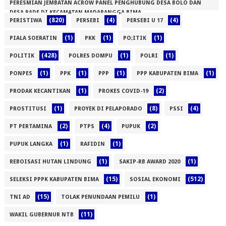
PERESMIAN JEMBATAN ACROW PANEL PENGHUBUNG DESA BOLO DAN
(1)
DESA RADE DI KECAMATAN MADAPANGGA BIMA
(820)
(4)
(4)
PERISTIWA
PERSEBI
PERSEBI U 17
(1)
(1)
(1)
(1)
PIALA SOERATIN
PKK
PO;ITIK
(428)
(1)
(1)
POLITIK
POLRES DOMPU
POLRI
(1)
(1)
(1)
(1)
PONPES
PPK
PPP
PPP KABUPATEN BIMA
(1)
(2)
PRODAK KECANTIKAN
PROKES COVID-19
(1)
(8)
(4)
PROSTITUSI
PROYEK DI PELAPORADO
PSSI
(2)
(4)
(2)
PT PERTAMINA
PTPS
PUPUK
(1)
(1)
PUPUK LANGKA
RAFIDIN
(1)
(1)
REBOISASI HUTAN LINDUNG
SAKIP-RB AWARD 2020
(15)
(512)
SELEKSI PPPK KABUPATEN BIMA
SOSIAL EKONOMI
(15)
(1)
TNI AD
TOLAK PENUNDAAN PEMILU
(11)
WAKIL GUBERNUR NTB