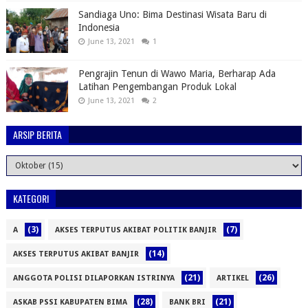
Sandiaga Uno: Bima Destinasi Wisata Baru di
Indonesia
June 13, 2021
1
Pengrajin Tenun di Wawo Maria, Berharap Ada
Latihan Pengembangan Produk Lokal
June 13, 2021
2
ARSIP BERITA
KATEGORI
(3)
(7)
A
AKSES TERPUTUS AKIBAT POLITIK BANJIR
(14)
AKSES TERPUTUS AKIBAT BANJIR
(21)
(26)
ANGGOTA POLISI DILAPORKAN ISTRINYA
ARTIKEL
(28)
(21)
ASKAB PSSI KABUPATEN BIMA
BANK BRI