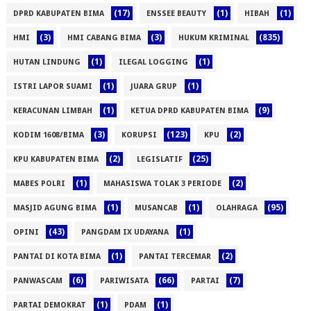
(17)
(1)
(1)
DPRD KABUPATEN BIMA
ENSSEE BEAUTY
HIBAH
(3)
(3)
(835)
HMI
HMI CABANG BIMA
HUKUM KRIMINAL
(1)
(1)
HUTAN LINDUNG
ILEGAL LOGGING
(1)
(1)
ISTRI LAPOR SUAMI
JUARA GRUP
(1)
(9)
KERACUNAN LIMBAH
KETUA DPRD KABUPATEN BIMA
(3)
(123)
(2)
KODIM 1608/BIMA
KORUPSI
KPU
(2)
(25)
KPU KABUPATEN BIMA
LEGISLATIF
(1)
(2)
MABES POLRI
MAHASISWA TOLAK 3 PERIODE
(1)
(1)
(95)
MASJID AGUNG BIMA
MUSANCAB
OLAHRAGA
(43)
(1)
OPINI
PANGDAM IX UDAYANA
(1)
(2)
PANTAI DI KOTA BIMA
PANTAI TERCEMAR
(6)
(66)
(7)
PANWASCAM
PARIWISATA
PARTAI
(1)
(1)
PARTAI DEMOKRAT
PDAM