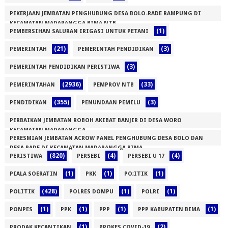
PEKERJAAN JEMBATAN PENGHUBUNG DESA BOLO-RADE RAMPUNG DI
KECAMATAN MADAPANGGA BIMA NTB
(1)
PEMBERSIHAN SALURAN IRIGASI UNTUK PETANI
(1)
(21)
(3)
PEMERINTAH
PEMERINTAH PENDIDIKAN
(3)
PEMERINTAH PENDIDIKAN PERISTIWA
(2936)
(33)
PEMERINTAHAN
PEMPROV NTB
(355)
(3)
PENDIDIKAN
PENUNDAAN PEMILU
PERBAIKAN JEMBATAN ROBOH AKIBAT BANJIR DI DESA WORO
KECAMATAN MADAPANGGA
PERESMIAN JEMBATAN ACROW PANEL PENGHUBUNG DESA BOLO DAN
(1)
DESA RADE DI KECAMATAN MADAPANGGA BIMA
(820)
(4)
(4)
PERISTIWA
PERSEBI
PERSEBI U 17
(1)
(1)
(1)
(1)
PIALA SOERATIN
PKK
PO;ITIK
(428)
(1)
(1)
POLITIK
POLRES DOMPU
POLRI
(1)
(1)
(1)
(1)
PONPES
PPK
PPP
PPP KABUPATEN BIMA
(1)
(2)
PRODAK KECANTIKAN
PROKES COVID-19