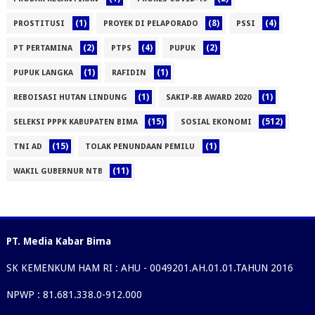
(1)
(8)
(4)
PROSTITUSI
PROYEK DI PELAPORADO
PSSI
(2)
(4)
(2)
PT PERTAMINA
PTPS
PUPUK
(1)
(1)
PUPUK LANGKA
RAFIDIN
(1)
(1)
REBOISASI HUTAN LINDUNG
SAKIP-RB AWARD 2020
(15)
(512)
SELEKSI PPPK KABUPATEN BIMA
SOSIAL EKONOMI
(15)
(1)
TNI AD
TOLAK PENUNDAAN PEMILU
(11)
WAKIL GUBERNUR NTB
PT. Media Kabar Bima
SK KEMENKUM HAM RI : AHU - 0049201.AH.01.01.TAHUN 2016
NPWP : 81.681.338.0-912.000