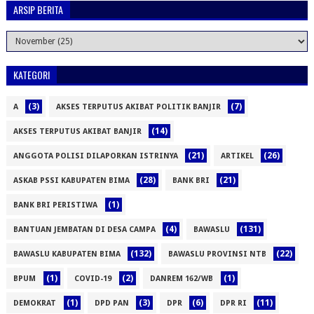
ARSIP BERITA
KATEGORI
(3)
(7)
A
AKSES TERPUTUS AKIBAT POLITIK BANJIR
(14)
AKSES TERPUTUS AKIBAT BANJIR
(21)
(26)
ANGGOTA POLISI DILAPORKAN ISTRINYA
ARTIKEL
(28)
(21)
ASKAB PSSI KABUPATEN BIMA
BANK BRI
(1)
BANK BRI PERISTIWA
(4)
(131)
BANTUAN JEMBATAN DI DESA CAMPA
BAWASLU
(132)
(22)
BAWASLU KABUPATEN BIMA
BAWASLU PROVINSI NTB
(1)
(2)
(1)
BPUM
COVID-19
DANREM 162/WB
(1)
(3)
(6)
(11)
DEMOKRAT
DPD PAN
DPR
DPR RI