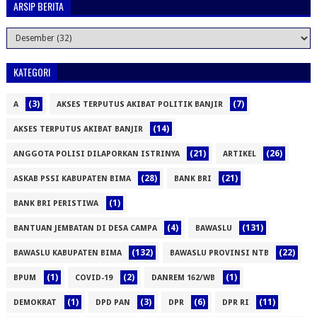
ARSIP BERITA
KATEGORI
(3)
(7)
A
AKSES TERPUTUS AKIBAT POLITIK BANJIR
(14)
AKSES TERPUTUS AKIBAT BANJIR
(21)
(26)
ANGGOTA POLISI DILAPORKAN ISTRINYA
ARTIKEL
(28)
(21)
ASKAB PSSI KABUPATEN BIMA
BANK BRI
(1)
BANK BRI PERISTIWA
(4)
(131)
BANTUAN JEMBATAN DI DESA CAMPA
BAWASLU
(132)
(22)
BAWASLU KABUPATEN BIMA
BAWASLU PROVINSI NTB
(1)
(2)
(1)
BPUM
COVID-19
DANREM 162/WB
(1)
(3)
(6)
(11)
DEMOKRAT
DPD PAN
DPR
DPR RI