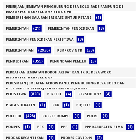
PEKERJAAN JEMBATAN PENGHUBUNG DESA BOLO-RADE RAMPUNG DI
KECAMATAN MADAPANGGA BIMA NTB
(1)
PEMBERSIHAN SALURAN IRIGASI UNTUK PETANI
(1)
(21)
(3)
PEMERINTAH
PEMERINTAH PENDIDIKAN
(3)
PEMERINTAH PENDIDIKAN PERISTIWA
(2936)
(33)
PEMERINTAHAN
PEMPROV NTB
(355)
(3)
PENDIDIKAN
PENUNDAAN PEMILU
PERBAIKAN JEMBATAN ROBOH AKIBAT BANJIR DI DESA WORO
KECAMATAN MADAPANGGA
PERESMIAN JEMBATAN ACROW PANEL PENGHUBUNG DESA BOLO DAN
(1)
DESA RADE DI KECAMATAN MADAPANGGA BIMA
(820)
(4)
(4)
PERISTIWA
PERSEBI
PERSEBI U 17
(1)
(1)
(1)
(1)
PIALA SOERATIN
PKK
PO;ITIK
(428)
(1)
(1)
POLITIK
POLRES DOMPU
POLRI
(1)
(1)
(1)
(1)
PONPES
PPK
PPP
PPP KABUPATEN BIMA
(1)
(2)
PRODAK KECANTIKAN
PROKES COVID-19