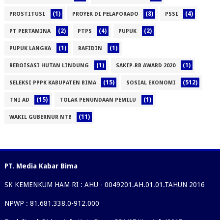
(1)
(8)
(4)
PROSTITUSI
PROYEK DI PELAPORADO
PSSI
(2)
(4)
(2)
PT PERTAMINA
PTPS
PUPUK
(1)
(1)
PUPUK LANGKA
RAFIDIN
(1)
(1)
REBOISASI HUTAN LINDUNG
SAKIP-RB AWARD 2020
(15)
(512)
SELEKSI PPPK KABUPATEN BIMA
SOSIAL EKONOMI
(15)
(1)
TNI AD
TOLAK PENUNDAAN PEMILU
(11)
WAKIL GUBERNUR NTB
PT. Media Kabar Bima
SK KEMENKUM HAM RI : AHU - 0049201.AH.01.01.TAHUN 2016
NPWP : 81.681.338.0-912.000