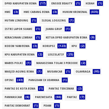
(17)
(1)
(1)
DPRD KABUPATEN BIMA
ENSSEE BEAUTY
HIBAH
(3)
(3)
(835)
HMI
HMI CABANG BIMA
HUKUM KRIMINAL
(1)
(1)
HUTAN LINDUNG
ILEGAL LOGGING
(1)
(1)
ISTRI LAPOR SUAMI
JUARA GRUP
(1)
(9)
KERACUNAN LIMBAH
KETUA DPRD KABUPATEN BIMA
(3)
(123)
(2)
KODIM 1608/BIMA
KORUPSI
KPU
(2)
(25)
KPU KABUPATEN BIMA
LEGISLATIF
(1)
(2)
MABES POLRI
MAHASISWA TOLAK 3 PERIODE
(1)
(1)
(95)
MASJID AGUNG BIMA
MUSANCAB
OLAHRAGA
(43)
(1)
OPINI
PANGDAM IX UDAYANA
(1)
(2)
PANTAI DI KOTA BIMA
PANTAI TERCEMAR
(6)
(66)
(7)
PANWASCAM
PARIWISATA
PARTAI
(1)
(1)
PARTAI DEMOKRAT
PDAM