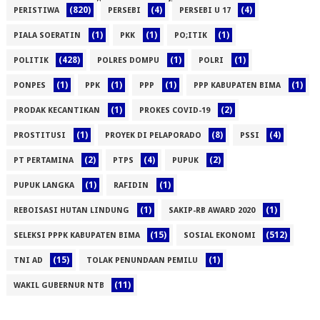
(820)
(4)
(4)
PERISTIWA
PERSEBI
PERSEBI U 17
(1)
(1)
(1)
(1)
PIALA SOERATIN
PKK
PO;ITIK
(428)
(1)
(1)
POLITIK
POLRES DOMPU
POLRI
(1)
(1)
(1)
(1)
PONPES
PPK
PPP
PPP KABUPATEN BIMA
(1)
(2)
PRODAK KECANTIKAN
PROKES COVID-19
(1)
(8)
(4)
PROSTITUSI
PROYEK DI PELAPORADO
PSSI
(2)
(4)
(2)
PT PERTAMINA
PTPS
PUPUK
(1)
(1)
PUPUK LANGKA
RAFIDIN
(1)
(1)
REBOISASI HUTAN LINDUNG
SAKIP-RB AWARD 2020
(15)
(512)
SELEKSI PPPK KABUPATEN BIMA
SOSIAL EKONOMI
(15)
(1)
TNI AD
TOLAK PENUNDAAN PEMILU
(11)
WAKIL GUBERNUR NTB