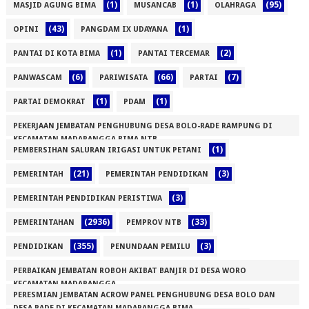
(1)
(1)
(95)
MASJID AGUNG BIMA
MUSANCAB
OLAHRAGA
(43)
(1)
OPINI
PANGDAM IX UDAYANA
(1)
(2)
PANTAI DI KOTA BIMA
PANTAI TERCEMAR
(6)
(66)
(7)
PANWASCAM
PARIWISATA
PARTAI
(1)
(1)
PARTAI DEMOKRAT
PDAM
PEKERJAAN JEMBATAN PENGHUBUNG DESA BOLO-RADE RAMPUNG DI
KECAMATAN MADAPANGGA BIMA NTB
(1)
PEMBERSIHAN SALURAN IRIGASI UNTUK PETANI
(1)
(21)
(3)
PEMERINTAH
PEMERINTAH PENDIDIKAN
(3)
PEMERINTAH PENDIDIKAN PERISTIWA
(2936)
(33)
PEMERINTAHAN
PEMPROV NTB
(355)
(3)
PENDIDIKAN
PENUNDAAN PEMILU
PERBAIKAN JEMBATAN ROBOH AKIBAT BANJIR DI DESA WORO
KECAMATAN MADAPANGGA
PERESMIAN JEMBATAN ACROW PANEL PENGHUBUNG DESA BOLO DAN
(1)
DESA RADE DI KECAMATAN MADAPANGGA BIMA