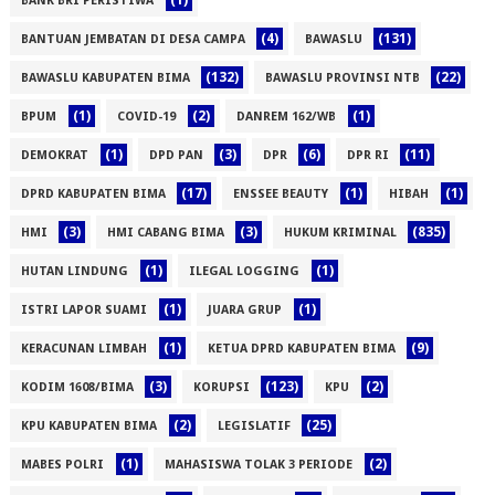
BANK BRI PERISTIWA
(4)
(131)
BANTUAN JEMBATAN DI DESA CAMPA
BAWASLU
(132)
(22)
BAWASLU KABUPATEN BIMA
BAWASLU PROVINSI NTB
(1)
(2)
(1)
BPUM
COVID-19
DANREM 162/WB
(1)
(3)
(6)
(11)
DEMOKRAT
DPD PAN
DPR
DPR RI
(17)
(1)
(1)
DPRD KABUPATEN BIMA
ENSSEE BEAUTY
HIBAH
(3)
(3)
(835)
HMI
HMI CABANG BIMA
HUKUM KRIMINAL
(1)
(1)
HUTAN LINDUNG
ILEGAL LOGGING
(1)
(1)
ISTRI LAPOR SUAMI
JUARA GRUP
(1)
(9)
KERACUNAN LIMBAH
KETUA DPRD KABUPATEN BIMA
(3)
(123)
(2)
KODIM 1608/BIMA
KORUPSI
KPU
(2)
(25)
KPU KABUPATEN BIMA
LEGISLATIF
(1)
(2)
MABES POLRI
MAHASISWA TOLAK 3 PERIODE