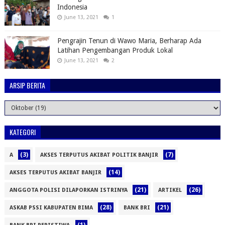
Indonesia
June 13, 2021
1
Pengrajin Tenun di Wawo Maria, Berharap Ada
Latihan Pengembangan Produk Lokal
June 13, 2021
2
ARSIP BERITA
KATEGORI
(3)
(7)
A
AKSES TERPUTUS AKIBAT POLITIK BANJIR
(14)
AKSES TERPUTUS AKIBAT BANJIR
(21)
(26)
ANGGOTA POLISI DILAPORKAN ISTRINYA
ARTIKEL
(28)
(21)
ASKAB PSSI KABUPATEN BIMA
BANK BRI
(1)