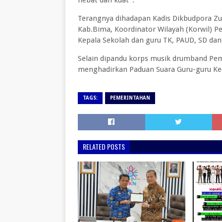
hebat dan kuat".
Terangnya dihadapan Kadis Dikbudpora Zu
Kab.Bima, Koordinator Wilayah (Korwil) P
Kepala Sekolah dan guru TK, PAUD, SD d
Selain dipandu korps musik drumband Pe
menghadirkan Paduan Suara Guru-guru K
TAGS:
PEMERINTAHAN
RELATED POSTS