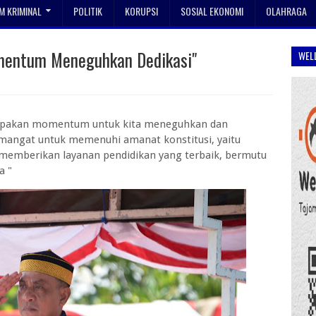
 KRIMINAL
POLITIK
KORUPSI
SOSIAL EKONOMI
OLAHRAGA
mentum Meneguhkan Dedikasi"
WEL
erupakan momentum untuk kita meneguhkan dan
mangat untuk memenuhi amanat konstitusi, yaitu
emberikan layanan pendidikan yang terbaik, bermutu
a "