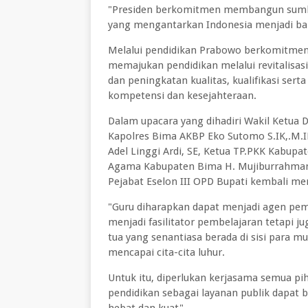
"Presiden berkomitmen membangun sumbe
yang mengantarkan Indonesia menjadi ba
Melalui pendidikan Prabowo berkomitmen
memajukan pendidikan melalui revitalisasi
dan peningkatan kualitas, kualifikasi sert
kompetensi dan kesejahteraan.
Dalam upacara yang dihadiri Wakil Ketua
Kapolres Bima AKBP Eko Sutomo S.IK,.M.
Adel Linggi Ardi, SE, Ketua TP.PKK Kabupa
Agama Kabupaten Bima H. Mujiburrahman,
Pejabat Eselon III OPD Bupati kembali m
"Guru diharapkan dapat menjadi agen pem
menjadi fasilitator pembelajaran tetapi j
tua yang senantiasa berada di sisi para 
mencapai cita-cita luhur.
Untuk itu, diperlukan kerjasama semua pi
pendidikan sebagai layanan publik dapat