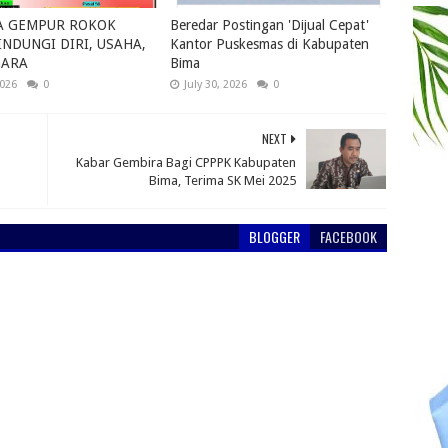
A GEMPUR ROKOK
Beredar Postingan 'Dijual Cepat'
INDUNGI DIRI, USAHA,
Kantor Puskesmas di Kabupaten
GARA
Bima
2026
0
July 30, 2026
0
NEXT
Kabar Gembira Bagi CPPPK Kabupaten
Bima, Terima SK Mei 2025
BLOGGER
FACEBOOK