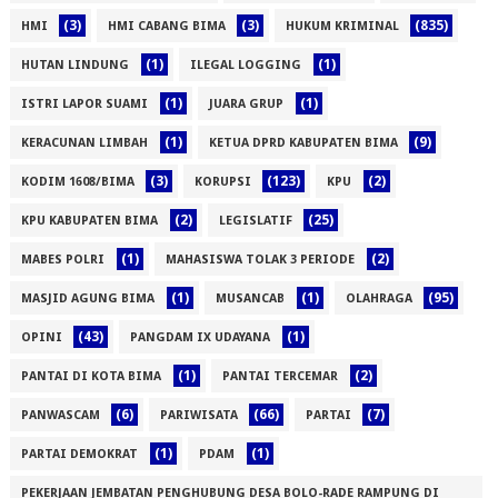
(3)
(3)
(835)
HMI
HMI CABANG BIMA
HUKUM KRIMINAL
(1)
(1)
HUTAN LINDUNG
ILEGAL LOGGING
(1)
(1)
ISTRI LAPOR SUAMI
JUARA GRUP
(1)
(9)
KERACUNAN LIMBAH
KETUA DPRD KABUPATEN BIMA
(3)
(123)
(2)
KODIM 1608/BIMA
KORUPSI
KPU
(2)
(25)
KPU KABUPATEN BIMA
LEGISLATIF
(1)
(2)
MABES POLRI
MAHASISWA TOLAK 3 PERIODE
(1)
(1)
(95)
MASJID AGUNG BIMA
MUSANCAB
OLAHRAGA
(43)
(1)
OPINI
PANGDAM IX UDAYANA
(1)
(2)
PANTAI DI KOTA BIMA
PANTAI TERCEMAR
(6)
(66)
(7)
PANWASCAM
PARIWISATA
PARTAI
(1)
(1)
PARTAI DEMOKRAT
PDAM
PEKERJAAN JEMBATAN PENGHUBUNG DESA BOLO-RADE RAMPUNG DI