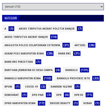
KATEGORI
(3)
(7)
A
AKSES TERPUTUS AKIBAT POLITIK BANJIR
(14)
AKSES TERPUTUS AKIBAT BANJIR
(21)
(26)
ANGGOTA POLISI DILAPORKAN ISTRINYA
ARTIKEL
(28)
(21)
ASKAB PSSI KABUPATEN BIMA
BANK BRI
(1)
BANK BRI PERISTIWA
(4)
(131)
BANTUAN JEMBATAN DI DESA CAMPA
BAWASLU
(132)
(22)
BAWASLU KABUPATEN BIMA
BAWASLU PROVINSI NTB
(1)
(2)
(1)
BPUM
COVID-19
DANREM 162/WB
(1)
(3)
(6)
(11)
DEMOKRAT
DPD PAN
DPR
DPR RI
(17)
(1)
(1)
DPRD KABUPATEN BIMA
ENSSEE BEAUTY
HIBAH