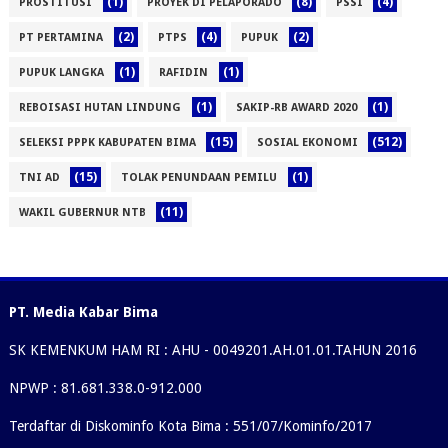
(1)
(8)
(4)
PROSTITUSI
PROYEK DI PELAPORADO
PSSI
(2)
(4)
(2)
PT PERTAMINA
PTPS
PUPUK
(1)
(1)
PUPUK LANGKA
RAFIDIN
(1)
(1)
REBOISASI HUTAN LINDUNG
SAKIP-RB AWARD 2020
(15)
(512)
SELEKSI PPPK KABUPATEN BIMA
SOSIAL EKONOMI
(15)
(1)
TNI AD
TOLAK PENUNDAAN PEMILU
(11)
WAKIL GUBERNUR NTB
PT. Media Kabar Bima
SK KEMENKUM HAM RI : AHU - 0049201.AH.01.01.TAHUN 2016
NPWP : 81.681.338.0-912.000
Terdaftar di Diskominfo Kota Bima : 551/07/Kominfo/2017