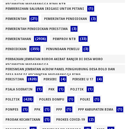
KECAMATAN MADAPANGGA BIMA NTB
(1)
PEMBERSIHAN SALURAN IRIGASI UNTUK PETANI
(1)
(21)
(3)
PEMERINTAH
PEMERINTAH PENDIDIKAN
(3)
PEMERINTAH PENDIDIKAN PERISTIWA
(2936)
(33)
PEMERINTAHAN
PEMPROV NTB
(355)
(3)
PENDIDIKAN
PENUNDAAN PEMILU
PERBAIKAN JEMBATAN ROBOH AKIBAT BANJIR DI DESA WORO
KECAMATAN MADAPANGGA
PERESMIAN JEMBATAN ACROW PANEL PENGHUBUNG DESA BOLO DAN
(1)
DESA RADE DI KECAMATAN MADAPANGGA BIMA
(820)
(4)
(4)
PERISTIWA
PERSEBI
PERSEBI U 17
(1)
(1)
(1)
(1)
PIALA SOERATIN
PKK
PO;ITIK
(428)
(1)
(1)
POLITIK
POLRES DOMPU
POLRI
(1)
(1)
(1)
(1)
PONPES
PPK
PPP
PPP KABUPATEN BIMA
(1)
(2)
PRODAK KECANTIKAN
PROKES COVID-19