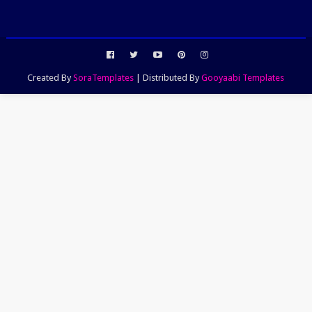
Created By
SoraTemplates
| Distributed By
Gooyaabi Templates