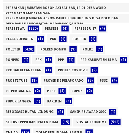
PERBAIKAN JEMBATAN ROBOH AKIBAT BANJIR DI DESA WORO
KECAMATAN MADAPANGGA
PERESMIAN JEMBATAN ACROW PANEL PENGHUBUNG DESA BOLO DAN
(1)
DESA RADE DI KECAMATAN MADAPANGGA BIMA
(820)
(4)
(4)
PERISTIWA
PERSEBI
PERSEBI U 17
(1)
(1)
(1)
(1)
PIALA SOERATIN
PKK
PO;ITIK
(428)
(1)
(1)
POLITIK
POLRES DOMPU
POLRI
(1)
(1)
(1)
(1)
PONPES
PPK
PPP
PPP KABUPATEN BIMA
(1)
(2)
PRODAK KECANTIKAN
PROKES COVID-19
(1)
(8)
(4)
PROSTITUSI
PROYEK DI PELAPORADO
PSSI
(2)
(4)
(2)
PT PERTAMINA
PTPS
PUPUK
(1)
(1)
PUPUK LANGKA
RAFIDIN
(1)
(1)
REBOISASI HUTAN LINDUNG
SAKIP-RB AWARD 2020
(15)
(512)
SELEKSI PPPK KABUPATEN BIMA
SOSIAL EKONOMI
(15)
(1)
TNI AD
TOLAK PENUNDAAN PEMILU