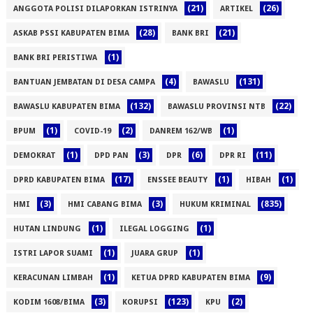
(21)
(26)
ANGGOTA POLISI DILAPORKAN ISTRINYA
ARTIKEL
(28)
(21)
ASKAB PSSI KABUPATEN BIMA
BANK BRI
(1)
BANK BRI PERISTIWA
(4)
(131)
BANTUAN JEMBATAN DI DESA CAMPA
BAWASLU
(132)
(22)
BAWASLU KABUPATEN BIMA
BAWASLU PROVINSI NTB
(1)
(2)
(1)
BPUM
COVID-19
DANREM 162/WB
(1)
(3)
(6)
(11)
DEMOKRAT
DPD PAN
DPR
DPR RI
(17)
(1)
(1)
DPRD KABUPATEN BIMA
ENSSEE BEAUTY
HIBAH
(3)
(3)
(835)
HMI
HMI CABANG BIMA
HUKUM KRIMINAL
(1)
(1)
HUTAN LINDUNG
ILEGAL LOGGING
(1)
(1)
ISTRI LAPOR SUAMI
JUARA GRUP
(1)
(9)
KERACUNAN LIMBAH
KETUA DPRD KABUPATEN BIMA
(3)
(123)
(2)
KODIM 1608/BIMA
KORUPSI
KPU