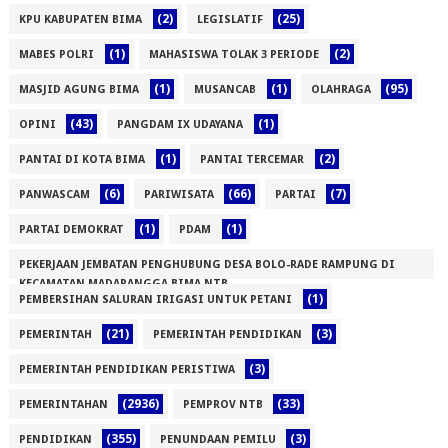
(2)
(25)
KPU KABUPATEN BIMA
LEGISLATIF
(1)
(2)
MABES POLRI
MAHASISWA TOLAK 3 PERIODE
(1)
(1)
(95)
MASJID AGUNG BIMA
MUSANCAB
OLAHRAGA
(43)
(1)
OPINI
PANGDAM IX UDAYANA
(1)
(2)
PANTAI DI KOTA BIMA
PANTAI TERCEMAR
(6)
(66)
(7)
PANWASCAM
PARIWISATA
PARTAI
(1)
(1)
PARTAI DEMOKRAT
PDAM
PEKERJAAN JEMBATAN PENGHUBUNG DESA BOLO-RADE RAMPUNG DI
KECAMATAN MADAPANGGA BIMA NTB
(1)
PEMBERSIHAN SALURAN IRIGASI UNTUK PETANI
(1)
(21)
(3)
PEMERINTAH
PEMERINTAH PENDIDIKAN
(3)
PEMERINTAH PENDIDIKAN PERISTIWA
(2936)
(33)
PEMERINTAHAN
PEMPROV NTB
(355)
(3)
PENDIDIKAN
PENUNDAAN PEMILU