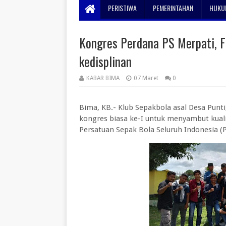
PERISTIWA
PEMERINTAHAN
HUKUM
Kongres Perdana PS Merpati, F
kedisplinan
KABAR BIMA
07 Maret
0
Bima, KB.- Klub Sepakbola asal Desa Punt
kongres biasa ke-I untuk menyambut kualif
Persatuan Sepak Bola Seluruh Indonesia (