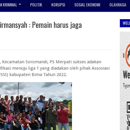
 KRIMINAL
POLITIK
KORUPSI
SOSIAL EKONOMI
OLAHRAGA
irmansyah : Pemain harus jaga
WEL
i, Kecamatan Soromandi, PS Merpati sukses adakan
ikasi menuju liga 1 yang diadakan oleh pihak Assosiasi
PSSI) kabupaten Bima Tahun 2022.