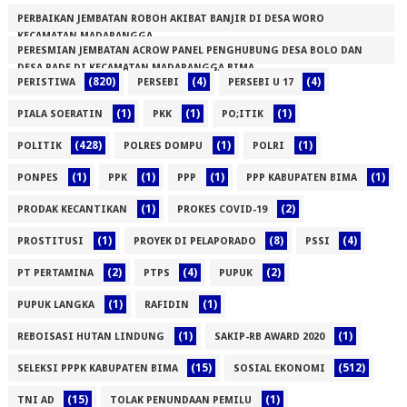
PERBAIKAN JEMBATAN ROBOH AKIBAT BANJIR DI DESA WORO
KECAMATAN MADAPANGGA
PERESMIAN JEMBATAN ACROW PANEL PENGHUBUNG DESA BOLO DAN
(1)
DESA RADE DI KECAMATAN MADAPANGGA BIMA
(820)
(4)
(4)
PERISTIWA
PERSEBI
PERSEBI U 17
(1)
(1)
(1)
(1)
PIALA SOERATIN
PKK
PO;ITIK
(428)
(1)
(1)
POLITIK
POLRES DOMPU
POLRI
(1)
(1)
(1)
(1)
PONPES
PPK
PPP
PPP KABUPATEN BIMA
(1)
(2)
PRODAK KECANTIKAN
PROKES COVID-19
(1)
(8)
(4)
PROSTITUSI
PROYEK DI PELAPORADO
PSSI
(2)
(4)
(2)
PT PERTAMINA
PTPS
PUPUK
(1)
(1)
PUPUK LANGKA
RAFIDIN
(1)
(1)
REBOISASI HUTAN LINDUNG
SAKIP-RB AWARD 2020
(15)
(512)
SELEKSI PPPK KABUPATEN BIMA
SOSIAL EKONOMI
(15)
(1)
TNI AD
TOLAK PENUNDAAN PEMILU