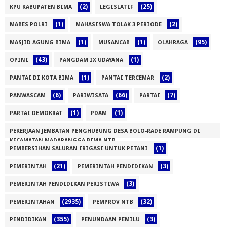
(2)
(25)
KPU KABUPATEN BIMA
LEGISLATIF
(1)
(2)
MABES POLRI
MAHASISWA TOLAK 3 PERIODE
(1)
(1)
(95)
MASJID AGUNG BIMA
MUSANCAB
OLAHRAGA
(43)
(1)
OPINI
PANGDAM IX UDAYANA
(1)
(2)
PANTAI DI KOTA BIMA
PANTAI TERCEMAR
(6)
(66)
(7)
PANWASCAM
PARIWISATA
PARTAI
(1)
(1)
PARTAI DEMOKRAT
PDAM
PEKERJAAN JEMBATAN PENGHUBUNG DESA BOLO-RADE RAMPUNG DI
KECAMATAN MADAPANGGA BIMA NTB
(1)
PEMBERSIHAN SALURAN IRIGASI UNTUK PETANI
(1)
(21)
(3)
PEMERINTAH
PEMERINTAH PENDIDIKAN
(3)
PEMERINTAH PENDIDIKAN PERISTIWA
(2935)
(32)
PEMERINTAHAN
PEMPROV NTB
(355)
(3)
PENDIDIKAN
PENUNDAAN PEMILU