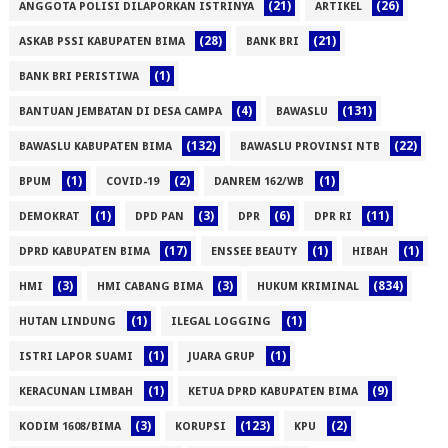
(21)
(26)
ANGGOTA POLISI DILAPORKAN ISTRINYA
ARTIKEL
(28)
(21)
ASKAB PSSI KABUPATEN BIMA
BANK BRI
(1)
BANK BRI PERISTIWA
(4)
(131)
BANTUAN JEMBATAN DI DESA CAMPA
BAWASLU
(132)
(22)
BAWASLU KABUPATEN BIMA
BAWASLU PROVINSI NTB
(1)
(2)
(1)
BPUM
COVID-19
DANREM 162/WB
(1)
(3)
(6)
(11)
DEMOKRAT
DPD PAN
DPR
DPR RI
(17)
(1)
(1)
DPRD KABUPATEN BIMA
ENSSEE BEAUTY
HIBAH
(3)
(3)
(834)
HMI
HMI CABANG BIMA
HUKUM KRIMINAL
(1)
(1)
HUTAN LINDUNG
ILEGAL LOGGING
(1)
(1)
ISTRI LAPOR SUAMI
JUARA GRUP
(1)
(9)
KERACUNAN LIMBAH
KETUA DPRD KABUPATEN BIMA
(3)
(123)
(2)
KODIM 1608/BIMA
KORUPSI
KPU