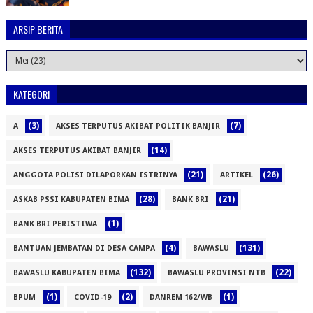
ARSIP BERITA
KATEGORI
(3)
(7)
A
AKSES TERPUTUS AKIBAT POLITIK BANJIR
(14)
AKSES TERPUTUS AKIBAT BANJIR
(21)
(26)
ANGGOTA POLISI DILAPORKAN ISTRINYA
ARTIKEL
(28)
(21)
ASKAB PSSI KABUPATEN BIMA
BANK BRI
(1)
BANK BRI PERISTIWA
(4)
(131)
BANTUAN JEMBATAN DI DESA CAMPA
BAWASLU
(132)
(22)
BAWASLU KABUPATEN BIMA
BAWASLU PROVINSI NTB
(1)
(2)
(1)
BPUM
COVID-19
DANREM 162/WB