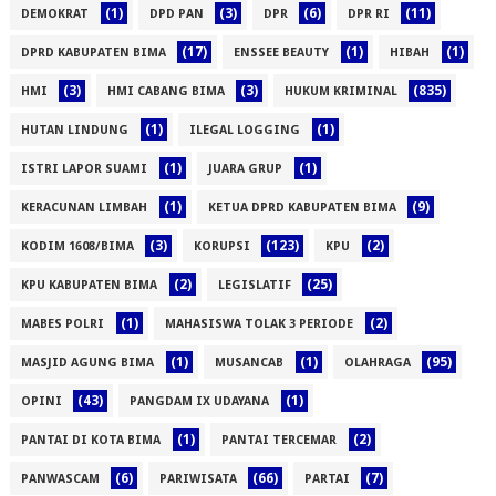
(1)
(3)
(6)
(11)
DEMOKRAT
DPD PAN
DPR
DPR RI
(17)
(1)
(1)
DPRD KABUPATEN BIMA
ENSSEE BEAUTY
HIBAH
(3)
(3)
(835)
HMI
HMI CABANG BIMA
HUKUM KRIMINAL
(1)
(1)
HUTAN LINDUNG
ILEGAL LOGGING
(1)
(1)
ISTRI LAPOR SUAMI
JUARA GRUP
(1)
(9)
KERACUNAN LIMBAH
KETUA DPRD KABUPATEN BIMA
(3)
(123)
(2)
KODIM 1608/BIMA
KORUPSI
KPU
(2)
(25)
KPU KABUPATEN BIMA
LEGISLATIF
(1)
(2)
MABES POLRI
MAHASISWA TOLAK 3 PERIODE
(1)
(1)
(95)
MASJID AGUNG BIMA
MUSANCAB
OLAHRAGA
(43)
(1)
OPINI
PANGDAM IX UDAYANA
(1)
(2)
PANTAI DI KOTA BIMA
PANTAI TERCEMAR
(6)
(66)
(7)
PANWASCAM
PARIWISATA
PARTAI