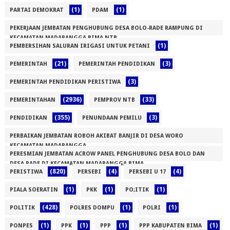
(1)
(1)
PARTAI DEMOKRAT
PDAM
PEKERJAAN JEMBATAN PENGHUBUNG DESA BOLO-RADE RAMPUNG DI
KECAMATAN MADAPANGGA BIMA NTB
(1)
PEMBERSIHAN SALURAN IRIGASI UNTUK PETANI
(1)
(21)
(3)
PEMERINTAH
PEMERINTAH PENDIDIKAN
(3)
PEMERINTAH PENDIDIKAN PERISTIWA
(2936)
(33)
PEMERINTAHAN
PEMPROV NTB
(355)
(3)
PENDIDIKAN
PENUNDAAN PEMILU
PERBAIKAN JEMBATAN ROBOH AKIBAT BANJIR DI DESA WORO
KECAMATAN MADAPANGGA
PERESMIAN JEMBATAN ACROW PANEL PENGHUBUNG DESA BOLO DAN
(1)
DESA RADE DI KECAMATAN MADAPANGGA BIMA
(820)
(4)
(4)
PERISTIWA
PERSEBI
PERSEBI U 17
(1)
(1)
(1)
(1)
PIALA SOERATIN
PKK
PO;ITIK
(428)
(1)
(1)
POLITIK
POLRES DOMPU
POLRI
(1)
(1)
(1)
(1)
PONPES
PPK
PPP
PPP KABUPATEN BIMA