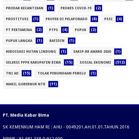
(1)
(2)
PRODAK KECANTIKAN
PROKES COVID-19
(1)
(8)
(4)
PROSTITUSI
PROYEK DI PELAPORADO
PSSI
(2)
(4)
(2)
PT PERTAMINA
PTPS
PUPUK
(1)
(1)
PUPUK LANGKA
RAFIDIN
(1)
(1)
REBOISASI HUTAN LINDUNG
SAKIP-RB AWARD 2020
(15)
(512)
SELEKSI PPPK KABUPATEN BIMA
SOSIAL EKONOMI
(15)
(1)
TNI AD
TOLAK PENUNDAAN PEMILU
(11)
WAKIL GUBERNUR NTB
PT. Media Kabar Bima
SK KEMENKUM HAM RI : AHU - 0049201.AH.01.01.TAHUN 2016
NPWP : 81.681.338.0-912.000