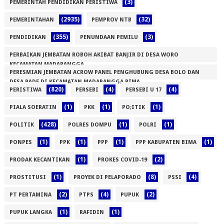
(3)
PEMERINTAH PENDIDIKAN PERISTIWA
(2935)
(32)
PEMERINTAHAN
PEMPROV NTB
(355)
(3)
PENDIDIKAN
PENUNDAAN PEMILU
PERBAIKAN JEMBATAN ROBOH AKIBAT BANJIR DI DESA WORO
KECAMATAN MADAPANGGA
PERESMIAN JEMBATAN ACROW PANEL PENGHUBUNG DESA BOLO DAN
(1)
DESA RADE DI KECAMATAN MADAPANGGA BIMA
(820)
(4)
(4)
PERISTIWA
PERSEBI
PERSEBI U 17
(1)
(1)
(1)
(1)
PIALA SOERATIN
PKK
PO;ITIK
(428)
(1)
(1)
POLITIK
POLRES DOMPU
POLRI
(1)
(1)
(1)
(1)
PONPES
PPK
PPP
PPP KABUPATEN BIMA
(1)
(2)
PRODAK KECANTIKAN
PROKES COVID-19
(1)
(8)
(4)
PROSTITUSI
PROYEK DI PELAPORADO
PSSI
(2)
(4)
(2)
PT PERTAMINA
PTPS
PUPUK
(1)
(1)
PUPUK LANGKA
RAFIDIN