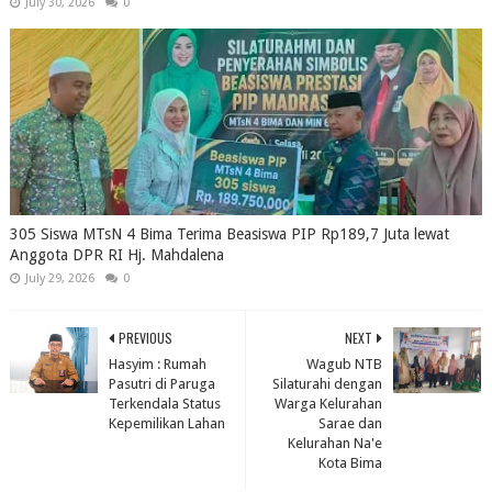
July 30, 2026
0
305 Siswa MTsN 4 Bima Terima Beasiswa PIP Rp189,7 Juta lewat
Anggota DPR RI Hj. Mahdalena
July 29, 2026
0
PREVIOUS
NEXT
Hasyim : Rumah
Wagub NTB
Pasutri di Paruga
Silaturahi dengan
Terkendala Status
Warga Kelurahan
Kepemilikan Lahan
Sarae dan
Kelurahan Na'e
Kota Bima