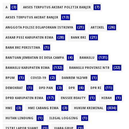
(3)
(7)
A
AKSES TERPUTUS AKIBAT POLITIK BANJIR
(13)
AKSES TERPUTUS AKIBAT BANJIR
(21)
(26)
ANGGOTA POLISI DILAPORKAN ISTRINYA
ARTIKEL
(28)
(21)
ASKAB PSSI KABUPATEN BIMA
BANK BRI
(1)
BANK BRI PERISTIWA
(4)
(131)
BANTUAN JEMBATAN DI DESA CAMPA
BAWASLU
(132)
(22)
BAWASLU KABUPATEN BIMA
BAWASLU PROVINSI NTB
(1)
(2)
(1)
BPUM
COVID-19
DANREM 162/WB
(1)
(3)
(6)
(11)
DEMOKRAT
DPD PAN
DPR
DPR RI
(17)
(1)
(1)
DPRD KABUPATEN BIMA
ENSSEE BEAUTY
HIBAH
(3)
(3)
(834)
HMI
HMI CABANG BIMA
HUKUM KRIMINAL
(1)
(1)
HUTAN LINDUNG
ILEGAL LOGGING
(1)
(1)
ISTRI LAPOR SUAMI
JUARA GRUP