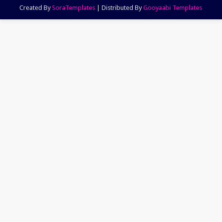
Created By
SoraTemplates
| Distributed By
Gooyaabi Templates