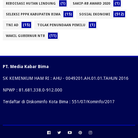
(1)
(1)
REBOISASI HUTAN LINDUNG
SAKIP-RB AWARD 2020
(15)
(512)
SELEKSI PPPK KABUPATEN BIMA
SOSIAL EKONOMI
(15)
(1)
TNI AD
TOLAK PENUNDAAN PEMILU
(11)
WAKIL GUBERNUR NTB
PT. Media Kabar Bima
SK KEMENKUM HAM RI : AHU - 0049201.AH.01.01.TAHUN 2016
NPWP : 81.681.338.0-912.000
Terdaftar di Diskominfo Kota Bima : 551/07/Kominfo/2017