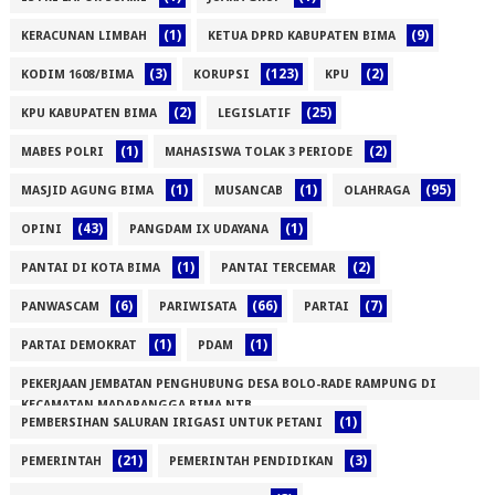
(1)
(9)
KERACUNAN LIMBAH
KETUA DPRD KABUPATEN BIMA
(3)
(123)
(2)
KODIM 1608/BIMA
KORUPSI
KPU
(2)
(25)
KPU KABUPATEN BIMA
LEGISLATIF
(1)
(2)
MABES POLRI
MAHASISWA TOLAK 3 PERIODE
(1)
(1)
(95)
MASJID AGUNG BIMA
MUSANCAB
OLAHRAGA
(43)
(1)
OPINI
PANGDAM IX UDAYANA
(1)
(2)
PANTAI DI KOTA BIMA
PANTAI TERCEMAR
(6)
(66)
(7)
PANWASCAM
PARIWISATA
PARTAI
(1)
(1)
PARTAI DEMOKRAT
PDAM
PEKERJAAN JEMBATAN PENGHUBUNG DESA BOLO-RADE RAMPUNG DI
KECAMATAN MADAPANGGA BIMA NTB
(1)
PEMBERSIHAN SALURAN IRIGASI UNTUK PETANI
(1)
(21)
(3)
PEMERINTAH
PEMERINTAH PENDIDIKAN