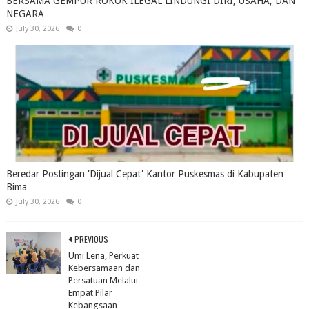
BERSAMA GEMPUR ROKOK ILEGAL LINDUNGI DIRI, USAHA, DAN
NEGARA
July 30, 2026
0
Beredar Postingan 'Dijual Cepat' Kantor Puskesmas di Kabupaten
Bima
July 30, 2026
0
PREVIOUS
Umi Lena, Perkuat
Kebersamaan dan
Persatuan Melalui
Empat Pilar
Kebangsaan