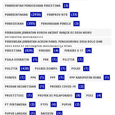
(3)
PEMERINTAH PENDIDIKAN PERISTIWA
(2936)
(33)
PEMERINTAHAN
PEMPROV NTB
(355)
(3)
PENDIDIKAN
PENUNDAAN PEMILU
PERBAIKAN JEMBATAN ROBOH AKIBAT BANJIR DI DESA WORO
KECAMATAN MADAPANGGA
PERESMIAN JEMBATAN ACROW PANEL PENGHUBUNG DESA BOLO DAN
(1)
DESA RADE DI KECAMATAN MADAPANGGA BIMA
(820)
(4)
(4)
PERISTIWA
PERSEBI
PERSEBI U 17
(1)
(1)
(1)
(1)
PIALA SOERATIN
PKK
PO;ITIK
(428)
(1)
(1)
POLITIK
POLRES DOMPU
POLRI
(1)
(1)
(1)
(1)
PONPES
PPK
PPP
PPP KABUPATEN BIMA
(1)
(2)
PRODAK KECANTIKAN
PROKES COVID-19
(1)
(8)
(4)
PROSTITUSI
PROYEK DI PELAPORADO
PSSI
(2)
(4)
(2)
PT PERTAMINA
PTPS
PUPUK
(1)
(1)
PUPUK LANGKA
RAFIDIN