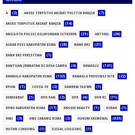
(3)
(7)
A
AKSES TERPUTUS AKIBAT POLITIK BANJIR
(14)
AKSES TERPUTUS AKIBAT BANJIR
(21)
(26)
ANGGOTA POLISI DILAPORKAN ISTRINYA
ARTIKEL
(28)
(21)
ASKAB PSSI KABUPATEN BIMA
BANK BRI
(1)
BANK BRI PERISTIWA
(4)
(131)
BANTUAN JEMBATAN DI DESA CAMPA
BAWASLU
(132)
(22)
BAWASLU KABUPATEN BIMA
BAWASLU PROVINSI NTB
(1)
(2)
(1)
BPUM
COVID-19
DANREM 162/WB
(1)
(3)
(6)
(11)
DEMOKRAT
DPD PAN
DPR
DPR RI
(17)
(1)
(1)
DPRD KABUPATEN BIMA
ENSSEE BEAUTY
HIBAH
(3)
(3)
(835)
HMI
HMI CABANG BIMA
HUKUM KRIMINAL
(1)
(1)
HUTAN LINDUNG
ILEGAL LOGGING