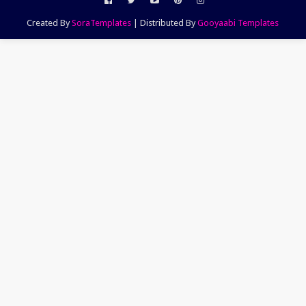
Created By
SoraTemplates
| Distributed By
Gooyaabi Templates