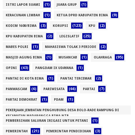
(1)
(1)
ISTRI LAPOR SUAMI
JUARA GRUP
(1)
(9)
KERACUNAN LIMBAH
KETUA DPRD KABUPATEN BIMA
(3)
(123)
(2)
KODIM 1608/BIMA
KORUPSI
KPU
(2)
(25)
KPU KABUPATEN BIMA
LEGISLATIF
(1)
(2)
MABES POLRI
MAHASISWA TOLAK 3 PERIODE
(1)
(1)
(95)
MASJID AGUNG BIMA
MUSANCAB
OLAHRAGA
(43)
(1)
OPINI
PANGDAM IX UDAYANA
(1)
(2)
PANTAI DI KOTA BIMA
PANTAI TERCEMAR
(6)
(66)
(7)
PANWASCAM
PARIWISATA
PARTAI
(1)
(1)
PARTAI DEMOKRAT
PDAM
PEKERJAAN JEMBATAN PENGHUBUNG DESA BOLO-RADE RAMPUNG DI
KECAMATAN MADAPANGGA BIMA NTB
(1)
PEMBERSIHAN SALURAN IRIGASI UNTUK PETANI
(1)
(21)
(3)
PEMERINTAH
PEMERINTAH PENDIDIKAN