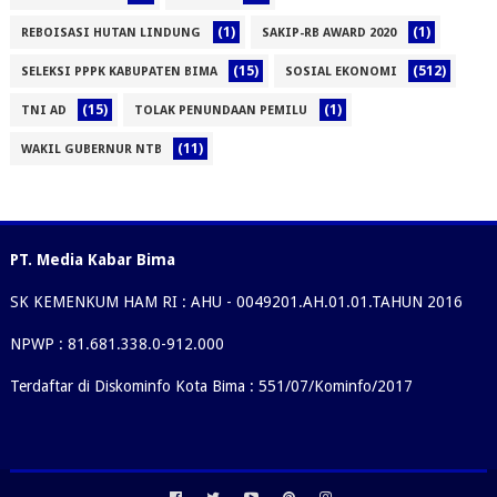
(1)
(1)
REBOISASI HUTAN LINDUNG
SAKIP-RB AWARD 2020
(15)
(512)
SELEKSI PPPK KABUPATEN BIMA
SOSIAL EKONOMI
(15)
(1)
TNI AD
TOLAK PENUNDAAN PEMILU
(11)
WAKIL GUBERNUR NTB
PT. Media Kabar Bima
SK KEMENKUM HAM RI : AHU - 0049201.AH.01.01.TAHUN 2016
NPWP : 81.681.338.0-912.000
Terdaftar di Diskominfo Kota Bima : 551/07/Kominfo/2017