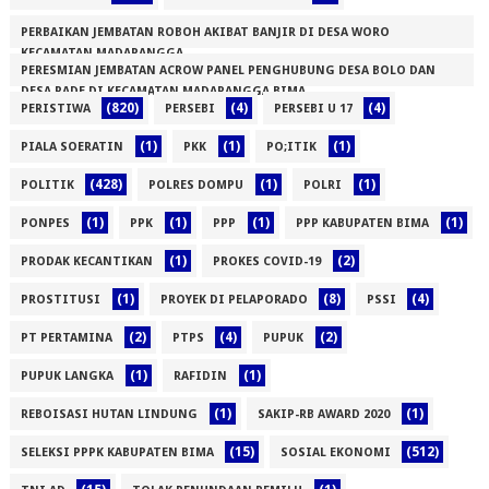
PERBAIKAN JEMBATAN ROBOH AKIBAT BANJIR DI DESA WORO
KECAMATAN MADAPANGGA
PERESMIAN JEMBATAN ACROW PANEL PENGHUBUNG DESA BOLO DAN
(1)
DESA RADE DI KECAMATAN MADAPANGGA BIMA
(820)
(4)
(4)
PERISTIWA
PERSEBI
PERSEBI U 17
(1)
(1)
(1)
(1)
PIALA SOERATIN
PKK
PO;ITIK
(428)
(1)
(1)
POLITIK
POLRES DOMPU
POLRI
(1)
(1)
(1)
(1)
PONPES
PPK
PPP
PPP KABUPATEN BIMA
(1)
(2)
PRODAK KECANTIKAN
PROKES COVID-19
(1)
(8)
(4)
PROSTITUSI
PROYEK DI PELAPORADO
PSSI
(2)
(4)
(2)
PT PERTAMINA
PTPS
PUPUK
(1)
(1)
PUPUK LANGKA
RAFIDIN
(1)
(1)
REBOISASI HUTAN LINDUNG
SAKIP-RB AWARD 2020
(15)
(512)
SELEKSI PPPK KABUPATEN BIMA
SOSIAL EKONOMI