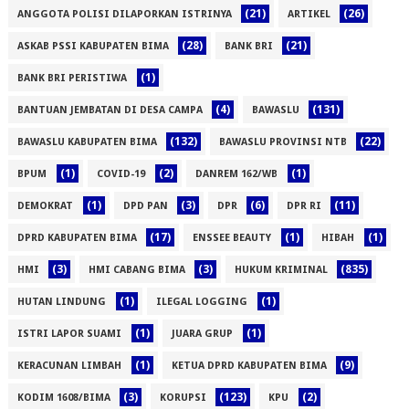
(21)
(26)
ANGGOTA POLISI DILAPORKAN ISTRINYA
ARTIKEL
(28)
(21)
ASKAB PSSI KABUPATEN BIMA
BANK BRI
(1)
BANK BRI PERISTIWA
(4)
(131)
BANTUAN JEMBATAN DI DESA CAMPA
BAWASLU
(132)
(22)
BAWASLU KABUPATEN BIMA
BAWASLU PROVINSI NTB
(1)
(2)
(1)
BPUM
COVID-19
DANREM 162/WB
(1)
(3)
(6)
(11)
DEMOKRAT
DPD PAN
DPR
DPR RI
(17)
(1)
(1)
DPRD KABUPATEN BIMA
ENSSEE BEAUTY
HIBAH
(3)
(3)
(835)
HMI
HMI CABANG BIMA
HUKUM KRIMINAL
(1)
(1)
HUTAN LINDUNG
ILEGAL LOGGING
(1)
(1)
ISTRI LAPOR SUAMI
JUARA GRUP
(1)
(9)
KERACUNAN LIMBAH
KETUA DPRD KABUPATEN BIMA
(3)
(123)
(2)
KODIM 1608/BIMA
KORUPSI
KPU