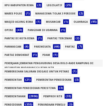
(2)
(25)
KPU KABUPATEN BIMA
LEGISLATIF
(1)
(2)
MABES POLRI
MAHASISWA TOLAK 3 PERIODE
(1)
(1)
(95)
MASJID AGUNG BIMA
MUSANCAB
OLAHRAGA
(43)
(1)
OPINI
PANGDAM IX UDAYANA
(1)
(2)
PANTAI DI KOTA BIMA
PANTAI TERCEMAR
(6)
(66)
(7)
PANWASCAM
PARIWISATA
PARTAI
(1)
(1)
PARTAI DEMOKRAT
PDAM
PEKERJAAN JEMBATAN PENGHUBUNG DESA BOLO-RADE RAMPUNG DI
KECAMATAN MADAPANGGA BIMA NTB
(1)
PEMBERSIHAN SALURAN IRIGASI UNTUK PETANI
(1)
(21)
(3)
PEMERINTAH
PEMERINTAH PENDIDIKAN
(3)
PEMERINTAH PENDIDIKAN PERISTIWA
(2936)
(33)
PEMERINTAHAN
PEMPROV NTB
(355)
(3)
PENDIDIKAN
PENUNDAAN PEMILU