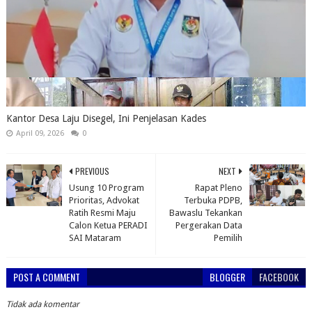
Kantor Desa Laju Disegel, Ini Penjelasan Kades
April 09, 2026
0
PREVIOUS
NEXT
Usung 10 Program
Rapat Pleno
Prioritas, Advokat
Terbuka PDPB,
Ratih Resmi Maju
Bawaslu Tekankan
Calon Ketua PERADI
Pergerakan Data
SAI Mataram
Pemilih
POST A COMMENT
BLOGGER
FACEBOOK
Tidak ada komentar