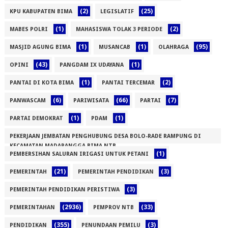
(2)
(25)
KPU KABUPATEN BIMA
LEGISLATIF
(1)
(2)
MABES POLRI
MAHASISWA TOLAK 3 PERIODE
(1)
(1)
(95)
MASJID AGUNG BIMA
MUSANCAB
OLAHRAGA
(43)
(1)
OPINI
PANGDAM IX UDAYANA
(1)
(2)
PANTAI DI KOTA BIMA
PANTAI TERCEMAR
(6)
(66)
(7)
PANWASCAM
PARIWISATA
PARTAI
(1)
(1)
PARTAI DEMOKRAT
PDAM
PEKERJAAN JEMBATAN PENGHUBUNG DESA BOLO-RADE RAMPUNG DI
KECAMATAN MADAPANGGA BIMA NTB
(1)
PEMBERSIHAN SALURAN IRIGASI UNTUK PETANI
(1)
(21)
(3)
PEMERINTAH
PEMERINTAH PENDIDIKAN
(3)
PEMERINTAH PENDIDIKAN PERISTIWA
(2936)
(33)
PEMERINTAHAN
PEMPROV NTB
(355)
(3)
PENDIDIKAN
PENUNDAAN PEMILU