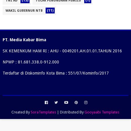
(15)
(1)
TNI AD
TOLAK PENUNDAAN PEMILU
(11)
WAKIL GUBERNUR NTB
PT. Media Kabar Bima
SK KEMENKUM HAM RI : AHU - 0049201.AH.01.01.TAHUN 2016
NPWP : 81.681.338.0-912.000
Terdaftar di Diskominfo Kota Bima : 551/07/Kominfo/2017
Created By
SoraTemplates
| Distributed By
Gooyaabi Templates