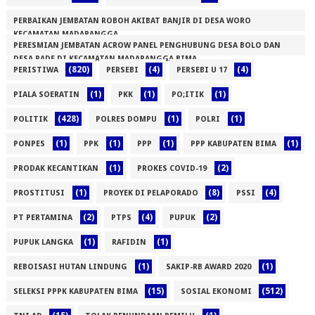
PERBAIKAN JEMBATAN ROBOH AKIBAT BANJIR DI DESA WORO
KECAMATAN MADAPANGGA
PERESMIAN JEMBATAN ACROW PANEL PENGHUBUNG DESA BOLO DAN
(1)
DESA RADE DI KECAMATAN MADAPANGGA BIMA
(820)
(4)
(4)
PERISTIWA
PERSEBI
PERSEBI U 17
(1)
(1)
(1)
(1)
PIALA SOERATIN
PKK
PO;ITIK
(428)
(1)
(1)
POLITIK
POLRES DOMPU
POLRI
(1)
(1)
(1)
(1)
PONPES
PPK
PPP
PPP KABUPATEN BIMA
(1)
(2)
PRODAK KECANTIKAN
PROKES COVID-19
(1)
(8)
(4)
PROSTITUSI
PROYEK DI PELAPORADO
PSSI
(2)
(4)
(2)
PT PERTAMINA
PTPS
PUPUK
(1)
(1)
PUPUK LANGKA
RAFIDIN
(1)
(1)
REBOISASI HUTAN LINDUNG
SAKIP-RB AWARD 2020
(15)
(512)
SELEKSI PPPK KABUPATEN BIMA
SOSIAL EKONOMI