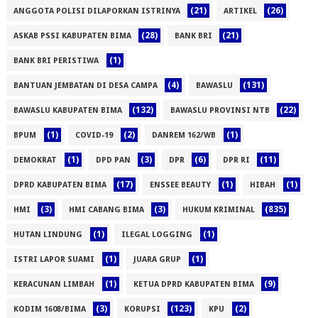
(21)
(26)
ANGGOTA POLISI DILAPORKAN ISTRINYA
ARTIKEL
(28)
(21)
ASKAB PSSI KABUPATEN BIMA
BANK BRI
(1)
BANK BRI PERISTIWA
(4)
(131)
BANTUAN JEMBATAN DI DESA CAMPA
BAWASLU
(132)
(22)
BAWASLU KABUPATEN BIMA
BAWASLU PROVINSI NTB
(1)
(2)
(1)
BPUM
COVID-19
DANREM 162/WB
(1)
(3)
(6)
(11)
DEMOKRAT
DPD PAN
DPR
DPR RI
(17)
(1)
(1)
DPRD KABUPATEN BIMA
ENSSEE BEAUTY
HIBAH
(3)
(3)
(835)
HMI
HMI CABANG BIMA
HUKUM KRIMINAL
(1)
(1)
HUTAN LINDUNG
ILEGAL LOGGING
(1)
(1)
ISTRI LAPOR SUAMI
JUARA GRUP
(1)
(9)
KERACUNAN LIMBAH
KETUA DPRD KABUPATEN BIMA
(3)
(123)
(2)
KODIM 1608/BIMA
KORUPSI
KPU