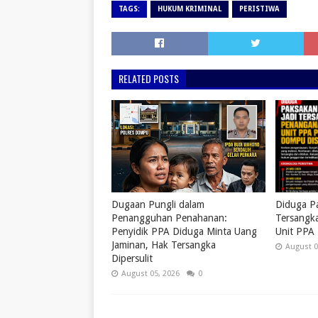
TAGS:
HUKUM KRIMINAL
PERISTIWA
RELATED POSTS
Dugaan Pungli dalam
Diduga Pa
Penangguhan Penahanan:
Tersangk
Penyidik PPA Diduga Minta Uang
Unit PPA
Jaminan, Hak Tersangka
August 0
Dipersulit
August 05, 2026
0