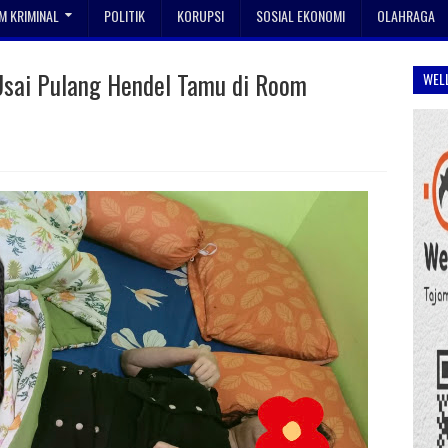
 KRIMINAL
POLITIK
KORUPSI
SOSIAL EKONOMI
OLAHRAGA
Usai Pulang Hendel Tamu di Room
WEL