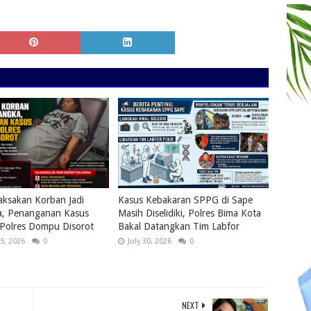
ksakan Korban Jadi
Kasus Kebakaran SPPG di Sape
a, Penanganan Kasus
Masih Diselidiki, Polres Bima Kota
 Polres Dompu Disorot
Bakal Datangkan Tim Labfor
5, 2026
0
July 30, 2026
0
NEXT