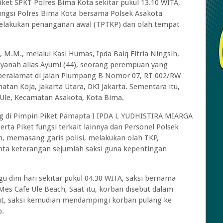
et SPKT Polres Bima Kota sekitar pukul 13.10 WITA,
Fungsi Polres Bima Kota bersama Polsek Asakota
melakukan penanganan awal (TPTKP) dan olah tempat
 M.M., melalui Kasi Humas, Ipda Baiq Fitria Ningsih,
Riyanah alias Ayumi (44), seorang perempuan yang
t beralamat di Jalan Plumpang B Nomor 07, RT 002/RW
tan Koja, Jakarta Utara, DKI Jakarta. Sementara itu,
n Ule, Kecamatan Asakota, Kota Bima.
ng di Pimpin Piket Pamapta I IPDA L YUDHISTIRA MIARGA
serta Piket fungsi terkait lainnya dan Personel Polsek
 memasang garis polisi, melakukan olah TKP,
ta keterangan sejumlah saksi guna kepentingan
 dini hari sekitar pukul 04.30 WITA, saksi bernama
es Cafe Ule Beach, Saat itu, korban disebut dalam
but, saksi kemudian mendampingi korban pulang ke
b.