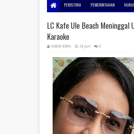
PERISTIWA
PEMERINTAHAN
HUKUM
LC Kafe Ule Beach Meninggal 
Karaoke
KABAR BIMA
28 Juni
0